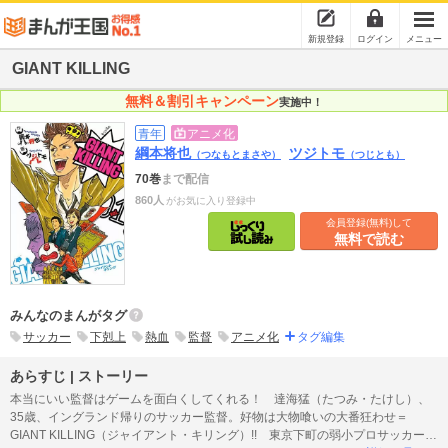
新規登録
ログイン
メニュー
GIANT KILLING
無料＆割引キャンペーン
実施中！
青年
アニメ化
綱本将也
ツジトモ
（つなもとまさや）
（つじとも）
70巻
まで配信
860人
がお気に入り登録中
会員登録(無料)して
無料で読む
みんなのまんがタグ
サッカー
下剋上
熱血
監督
アニメ化
タグ編集
あらすじ | ストーリー
本当にいい監督はゲームを面白くしてくれる！ 達海猛（たつみ・たけし）、
35歳、イングランド帰りのサッカー監督。好物は大物喰いの大番狂わせ＝
GIANT KILLING（ジャイアント・キリング）!! 東京下町の弱小プロサッカーク