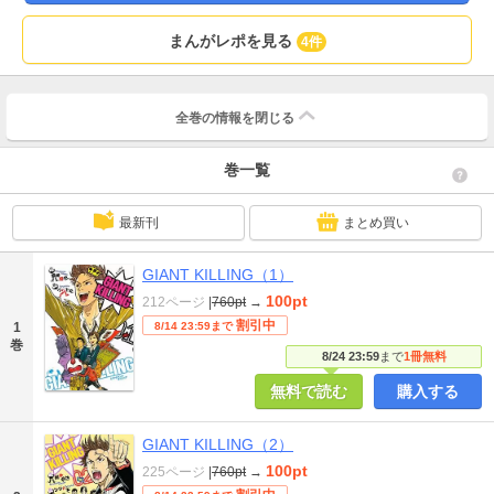
まんがレポを見る
4件
全巻の情報を
閉じる
巻一覧
最新刊
まとめ買い
GIANT KILLING（1）
100pt
212ページ
|
760pt
→
割引中
1
8/14 23:59まで
巻
8/24 23:59
まで
1冊無料
無料で読む
購入する
GIANT KILLING（2）
100pt
225ページ
|
760pt
→