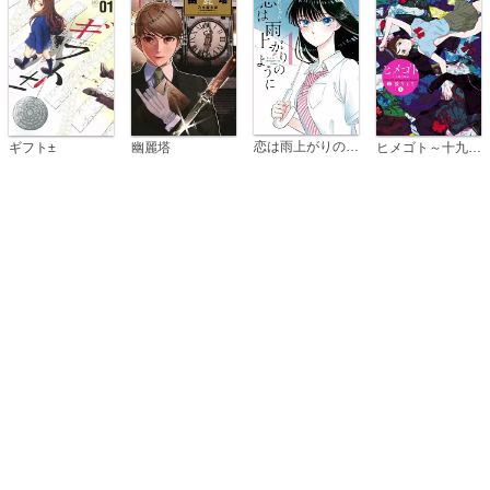
恋は雨上がりのように
ギフト±
幽麗塔
ヒメゴト～十九歳の制服～