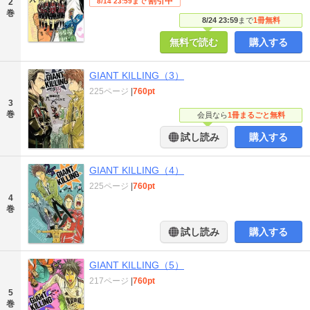
割引中
2
8/14 23:59まで
巻
8/24 23:59
まで
1冊無料
無料で読む
購入する
GIANT KILLING（3）
225ページ
|
760pt
3
巻
会員なら
1冊まるごと無料
試し読み
購入する
GIANT KILLING（4）
225ページ
|
760pt
4
巻
試し読み
購入する
GIANT KILLING（5）
217ページ
|
760pt
5
巻