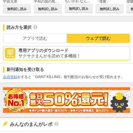
ちいかわ なんか小さくてかわいいやつ
平和の国の島崎へ
「壇蜜」
望
宇宙兄弟
無料試し読み
無料試し読み
無料試し読み
無料試し読み
読み方を選択
アプリで読む
ウェブで読む
専用アプリのダウンロード
サクサクまんがを読めて多機能！
新刊通知を受け取る
会員登録
をすると「GIANT KILLING」新刊配信のお知らせが受け取れます。
みんなのまんがレポ