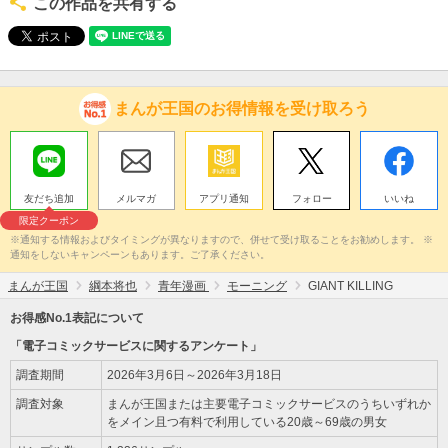
この作品を共有する
まんが王国のお得情報を受け取ろう
友だち追加
メルマガ
アプリ通知
フォロー
いいね
限定クーポン
※通知する情報およびタイミングが異なりますので、併せて受け取ることをお勧めします。 ※
通知をしないキャンペーンもあります。ご了承ください。
まんが王国
綱本将也
青年漫画
モーニング
GIANT KILLING
お得感No.1表記について
「電子コミックサービスに関するアンケート」
調査期間
2026年3月6日～2026年3月18日
調査対象
まんが王国または主要電子コミックサービスのうちいずれか
をメイン且つ有料で利用している20歳～69歳の男女