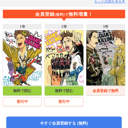
ラブ、ETU（イースト・トーキョー・ユナイテッド）の監督に就任した達海
もっと詳細を見る▼
が、意表をつく戦略とカリスマ性で、負け癖のついてしまった選手、スタッ
フ、そしてサポーターたちにパワーをくれる！ 『U-31』原作者と俊英がタッ
会員登録
無料増量！
(無料)で
グを組んだ、これがフットボール漫画の新スタンダード!!
1巻
2巻
3巻
無料で読む
無料で読む
会員登録で無料
割引中
割引中
今すぐ会員登録する (無料)