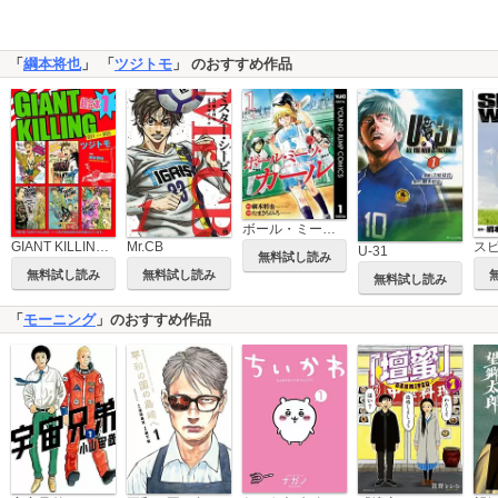
「
綱本将也
」 「
ツジトモ
」 のおすすめ作品
ボール・ミーツ・ガール
GIANT KILLING 超合本版
Mr.CB
U-31
無料試し読み
無料試し読み
無料試し読み
無料試し読み
「
モーニング
」のおすすめ作品