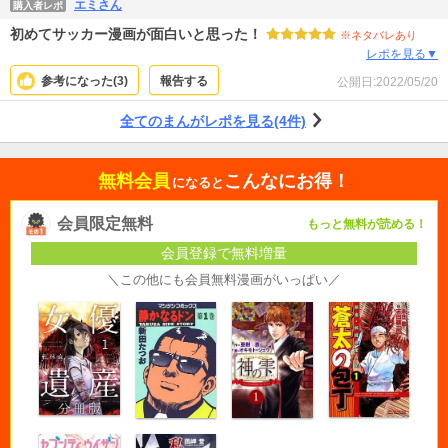
エミさん
購入者レポ
初めてサッカー漫画が面白いと思った！
※ネタバレあり
レポを見る▼
参考になった(
3
)
報告する
公開日:
2022/05/20
全てのまんがレポを見る(4件)
無料会員
こんなにお得！
になると
会員限定無料
もっと無料が読める！
会員登録で無料増量
＼この他にも会員無料漫画がいっぱい／