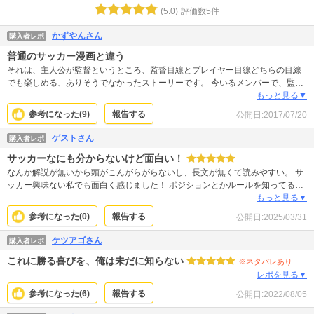
(
5.0
)
評価数
5
件
かずやんさん
購入者レポ
普通のサッカー漫画と違う
それは、主人公が監督というところ、監督目線とプレイヤー目線どちらの目線
でも楽しめる、ありそうでなかったストーリーです。 今いるメンバーで、監督
の力で強豪チームに立ち向かい勝利する。まさにジャイアントキリング、大番
もっと見る▼
狂わせ！読んでて痛快な気分になりますよ。
参考になった(
9
)
報告する
公開日:
2017/07/20
ゲストさん
購入者レポ
サッカーなにも分からないけど面白い！
なんか解説が無いから頭がこんがらがらないし、長文が無くて読みやすい。 サ
ッカー興味ない私でも面白く感じました！ ポジションとかルールを知ってる程
なのと、色んな視点を描かれてるからかな？ 試合も知略的でスッキリ読める。
もっと見る▼
まだ読み始めたばっかりで最新刊までは程遠いけど読み切るっていうのが今年
参考になった(
0
)
報告する
公開日:
2025/03/31
の目標になりました！笑
ケツアゴさん
購入者レポ
これに勝る喜びを、俺は未だに知らない
※ネタバレあり
レポを見る▼
参考になった(
6
)
報告する
公開日:
2022/08/05