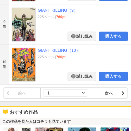
GIANT KILLING（9）
225ページ
|
760pt
9
巻
試し読み
購入する
GIANT KILLING（10）
225ページ
|
760pt
10
巻
試し読み
購入する
前へ
次へ
おすすめ作品
この作品を見た人はコチラも見ています