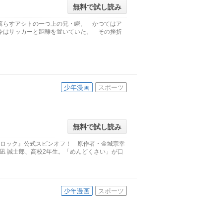
無料で試し読み
暮らすアシトの一つ上の兄・瞬。 かつてはア
今はサッカーと距離を置いていた。 その挫折
少年漫画
スポーツ
無料で試し読み
ーロック』公式スピンオフ！ 原作者・金城宗幸
!凪 誠士郎、高校2年生。「めんどくさい」が口
少年漫画
スポーツ