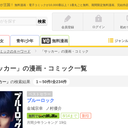
が王国！
無料漫画・電子コミックが10,000冊以上！1冊丸ごと無料、期間限定無料漫画、完結作
ログイン
会員登録
初め
少女
青年/少年
無料漫画
ジャン
ミックのキーワード
「サッカー」の漫画・コミック
ッカー」の漫画・コミック一覧
カー」
の検索結果
1～50件/全234件
ベストセラー
ブルーロック
金城宗幸
ノ村優介
8/14まで
割引
無料で
月間少年ランキング
19位