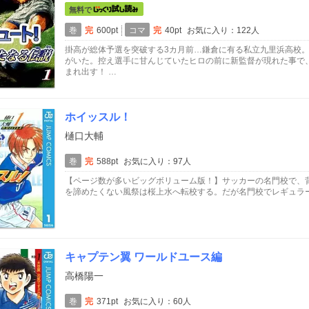
無料で
巻
完
600pt
コマ
完
40pt
お気に入り：122人
掛高が総体予選を突破する3カ月前…鎌倉に有る私立九里浜高校
がいた。控え選手に甘んじていたヒロの前に新監督が現れた事で
まれ出す！ …
ホイッスル！
樋口大輔
巻
完
588pt
お気に入り：97人
【ページ数が多いビッグボリューム版！】サッカーの名門校で、
を諦めたくない風祭は桜上水へ転校する。だが名門校でレギュラ
キャプテン翼 ワールドユース編
高橋陽一
巻
完
371pt
お気に入り：60人