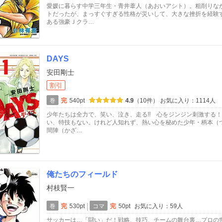
愛媛に暮らす中学三年生・青井葦人（あおいアシト）。粗削りな
トだったが、まっすぐすぎる性格が災いして、大きな挫折を経験
ある強豪Ｊクラ…
DAYS
安田剛士
割引
巻
完
540pt
4.9
（10件）
お気に入り：1114人
少年たちは全力で、笑い、泣き、走る!! 心をジンジン刺激する！
い、特技もない。けれど人知れず、熱い心を秘めた少年・柄本（
間陣（かざ…
俺たちのフィールド
村枝賢一
巻
完
530pt
コマ
完
50pt
お気に入り：59人
サッカーは…「闘い」だ！戦略、技巧、チームの舞台裏…プロの