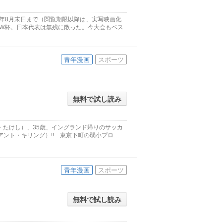
6年8月末日まで（閲覧期限以降は、実写映画化
、W杯。日本代表は無残に散った。今大会もベス
青年漫画
スポーツ
無料で試し読み
・たけし）、35歳、イングランド帰りのサッカ
ャイアント・キリング）!! 東京下町の弱小プロ…
青年漫画
スポーツ
無料で試し読み