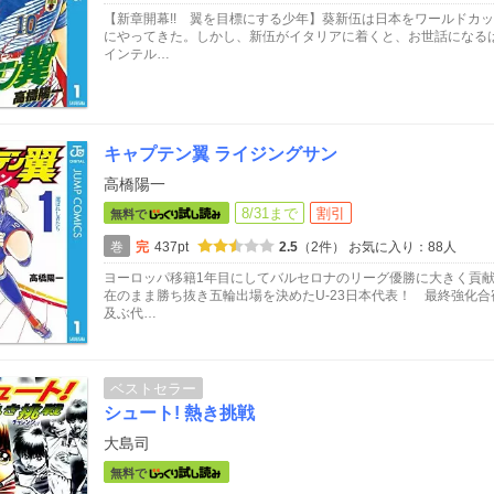
【新章開幕!! 翼を目標にする少年】葵新伍は日本をワールドカ
にやってきた。しかし、新伍がイタリアに着くと、お世話になる
インテル…
キャプテン翼 ライジングサン
高橋陽一
8/31まで
割引
無料で
巻
完
437pt
2.5
（2件）
お気に入り：88人
ヨーロッパ移籍1年目にしてバルセロナのリーグ優勝に大きく貢
在のまま勝ち抜き五輪出場を決めたU-23日本代表！ 最終強化合
及ぶ代…
ベストセラー
シュート! 熱き挑戦
大島司
無料で