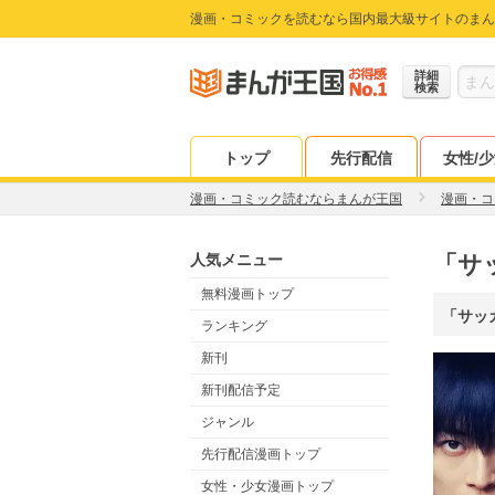
漫画・コミックを読むなら国内最大級サイトのまん
詳細
検索
トップ
先行配信
女性/
漫画・コミック読むならまんが王国
漫画・コ
人気メニュー
「サ
無料漫画トップ
「サッ
ランキング
新刊
新刊配信予定
ジャンル
先行配信漫画トップ
女性・少女漫画トップ