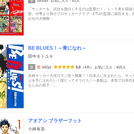
巻
3800pt
お気に入り：62人
「サッカーを、試合を面白くするのは監督だ！」１～５巻を収録し
督。今季より弱小プロサッカークラブ・ETUの監督に就任する。
わせの大物喰…
BE BLUES！～青になれ～
田中モトユキ
巻
完
480pt
5.0
（4件）
お気に入り：405人
本格サッカー大河ロマン堂々開幕！！日本人に生まれたら、サッ
ムを手に入れたい！誰だってそうだろ！一条龍は、本気で日本代
なじみの双子・…
アオアシ ブラザーフット
小林有吾