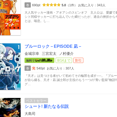
巻
690pt
5.0
（1件）
お気に入り：343人
大人気サッカー漫画・アオアシのスピンオフ 主人公は、愛媛で
シト同様サッカーに打ち込んでいた瞬だったが、過去の挫折から
とは、喘息。し…
ブルーロック－EPISODE 凪－
金城宗幸
三宮宏太
ノ村優介
8/14まで
割引
無料で
巻
完
540pt
お気に入り：307人
『天才』は見つける者がいて初めてその輪郭を成す──。『ブル
が自ら綴る、天才・凪 誠士郎が主役のもう一つの“青い監獄”物語!
グ…
ベストセラー
シュート! 新たなる伝説
大島司