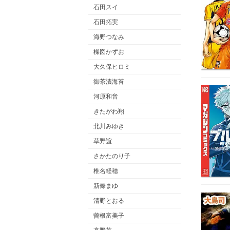
石田スイ
石田拓実
海野つなみ
楳図かずお
大久保ヒロミ
御茶漬海苔
河原和音
きたがわ翔
北川みゆき
草野誼
さかたのり子
椎名軽穂
新條まゆ
清野とおる
曽根富美子