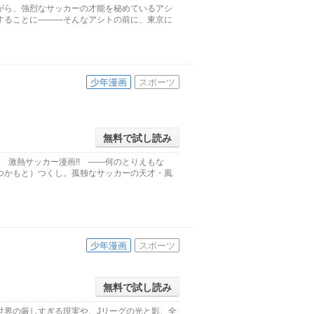
がら、強烈なサッカーの才能を秘めているアシ
することに―――そんなアシトの前に、東京に
少年漫画
スポーツ
無料で試し読み
 激熱サッカー漫画!! ――何のとりえもな
つかもと）つくし。孤独なサッカーの天才・風
少年漫画
スポーツ
無料で試し読み
世界の厳しすぎる現実や、Jリーグの光と影、全