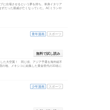
ップに出場させるという夢を持ち、単身イタリア
はずだった親戚が亡くなっていた。ACミランや
青年漫画
スポーツ
無料で試し読み
献した大空翼！ 同じ頃、アジア予選を海外組不
宿の地、メキシコに結集した黄金世代の33名に
少年漫画
スポーツ