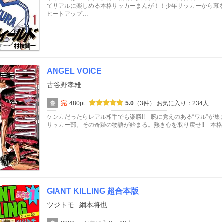
てリアルに楽しめる本格サッカーまんが！！少年サッカーから幕
ヒートアップ…
ANGEL VOICE
古谷野孝雄
巻
完
480pt
5.0
（3件）
お気に入り：234人
ケンカだったらレアル相手でも楽勝!! 腕に覚えのある“ワル”が
サッカー部。その奇跡の物語が始まる。熱き心を取り戻せ!! 本格
GIANT KILLING 超合本版
ツジトモ
綱本将也