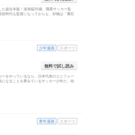
た超合本版！達海猛35歳、職業サッカー監
現役時代も監督になってからも、好物は「番狂
少年漫画
スポーツ
無料で試し読み
カーをやっているなら…日本代表のユニフォー
表になることを夢みているサッカー少年だ。幼
青年漫画
スポーツ