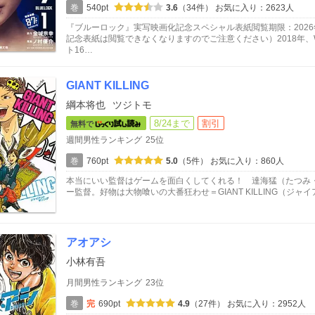
巻
540pt
3.6
（34件）
お気に入り：2623人
『ブルーロック』実写映画化記念スペシャル表紙閲覧期限：202
記念表紙は閲覧できなくなりますのでご注意ください）2018年
ト16…
GIANT KILLING
綱本将也
ツジトモ
8/24まで
割引
無料で
週間男性ランキング
25位
巻
760pt
5.0
（5件）
お気に入り：860人
本当にいい監督はゲームを面白くしてくれる！ 達海猛（たつみ
ー監督。好物は大物喰いの大番狂わせ＝GIANT KILLING（ジ
アオアシ
小林有吾
月間男性ランキング
23位
巻
完
690pt
4.9
（27件）
お気に入り：2952人