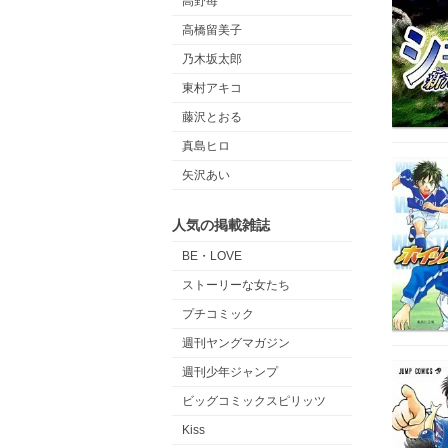
高野苺
高橋留美子
乃木坂太郎
東村アキコ
藤沢とおる
真島ヒロ
矢沢あい
人気の掲載雑誌
BE・LOVE
ストーリーな女たち
プチコミック
週刊ヤングマガジン
週刊少年ジャンプ
ビッグコミックスピリッツ
Kiss