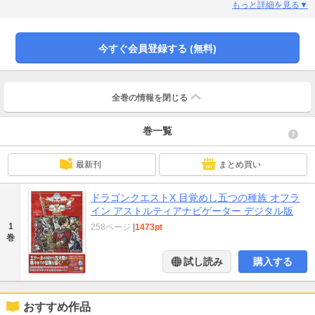
で攻略します！ さらに、転職できる14の職業や、5人の仲間のデータ、魔法
もっと詳細を見る▼
の迷宮のボスの強さや報酬データも掲載。広大なアストルティアの旅に必須の1
冊です!!
今すぐ会員登録する (無料)
全巻の情報を
閉じる
巻一覧
最新刊
まとめ買い
ドラゴンクエストX 目覚めし五つの種族 オフラ
イン アストルティアナビゲーター デジタル版
1
258ページ
|
1473pt
巻
試し読み
購入する
おすすめ作品