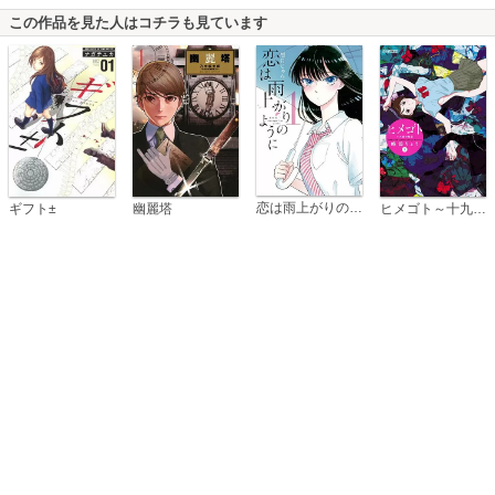
この作品を見た人はコチラも見ています
恋は雨上がりのように
ギフト±
幽麗塔
ヒメゴト～十九歳の制服～