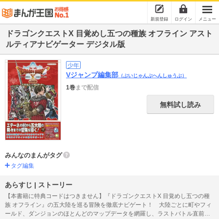
新規登録
ログイン
メニュー
ドラゴンクエストX 目覚めし五つの種族 オフライン アスト
ルティアナビゲーター デジタル版
少年
Vジャンプ編集部
（ぶいじゃんぷへんしゅうぶ）
1巻
まで配信
無料試し読み
みんなのまんがタグ
タグ編集
あらすじ | ストーリー
【本書籍に特典コードはつきません】『ドラゴンクエストX 目覚めし五つの種
族 オフライン』の五大陸を巡る冒険を徹底ナビゲート！ 大陸ごとに町やフィ
ールド、ダンジョンのほとんどのマップデータを網羅し、ラストバトル直前ま