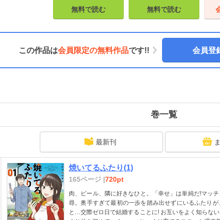
無料で読む
無料で読む
この作品は
会員限定の無料作品
です!!
会員登
巻一覧
最新刊
焼いてるふたり(1)
165ページ |
720pt
肉、ビール、隣に好きなひと。「幸せ」は単純だ!マッ
尋。奥手すぎて最初の一歩を踏み出せずにいるふたりが
と…交際ゼロ日で結婚することに! お互いをよく知らな