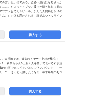
での苦い思い出である、恋愛へ臆病になるきっか
て……。ちょっとアブない香りが漂う那須塩原の
アツアツおでん＆ビール、かんたん鴨鍋とシメの
さん。心も体も満たされる、新婚あつあつライフ
購入する
たり。大掃除では、健太のイケナイ妄想が爆発！
へ！ 莉奈ちゃん&三船くんを招いて食べるすき焼
出のお店でカルビをごはんにワンバウンド！ 一
入！？ きっと応援したくなる、年末年始のあつ
購入する