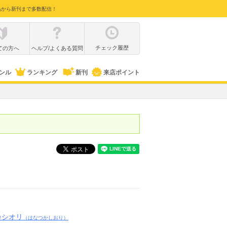
品から新刊まで多数配信！
チェック履歴
ての方へ
ヘルプ/よくある質問
ンル
ランキング
新刊
来店ポイント
カシオリ
（はなつかしおり）