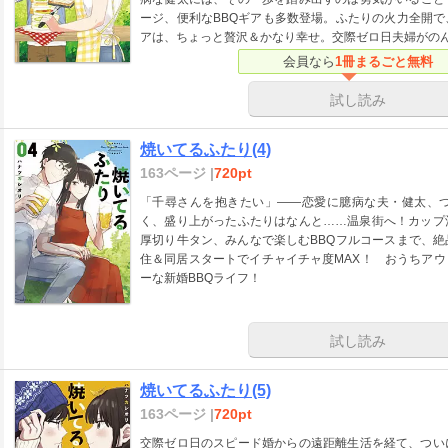
ージ、便利なBBQギアも多数登場。ふたりの火力全開
アは、ちょっと贅沢＆かなり幸せ。交際ゼロ日夫婦がのん
会員なら
1冊まるごと無料
試し読み
焼いてるふたり(4)
163ページ |
720pt
「千尋さんを抱きたい」――恋愛に臆病な夫・健太、
く、盛り上がったふたりはなんと……温泉街へ！カップ
厚切り牛タン、みんなで楽しむBBQフルコースまで、
住＆同居スタートでイチャイチャ度MAX！ おうちア
ーな新婚BBQライフ！
試し読み
焼いてるふたり(5)
163ページ |
720pt
交際ゼロ日のスピード婚からの遠距離生活を経て、つい