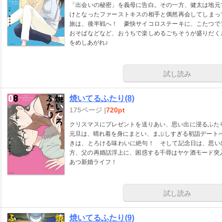
「出会いの秘密」を義母に告白。その一方、健太は地元
けとなったファーストキスの相手と偶然再会してしまっ
旅は、後半戦へ！ 豪快サイコロステーキに、こたつで
おそばなどなど、おうちで楽しめるごちそうが盛りだく
をめしあがれ♪
試し読み
焼いてるふたり(8)
175ページ |
720pt
クリスマスにプレゼントを送りあい、思い出に浸るふ
元旦は、晴れ着を身にまとい、まぶしすぎる初詣デート
きは、とろける味わいに絶句！ そして記念日は、思い
方、父の再婚話浮上に、困惑する千尋はヤケ酒モード突
あつ新婚ライフ！
試し読み
焼いてるふたり(9)