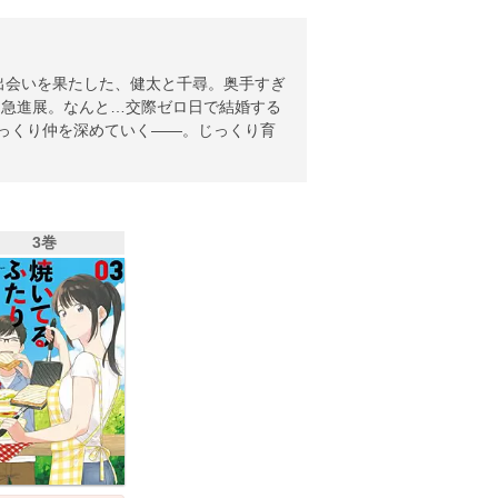
出会いを果たした、健太と千尋。奥手すぎ
に急進展。なんと…交際ゼロ日で結婚する
じっくり仲を深めていく――。じっくり育
3巻