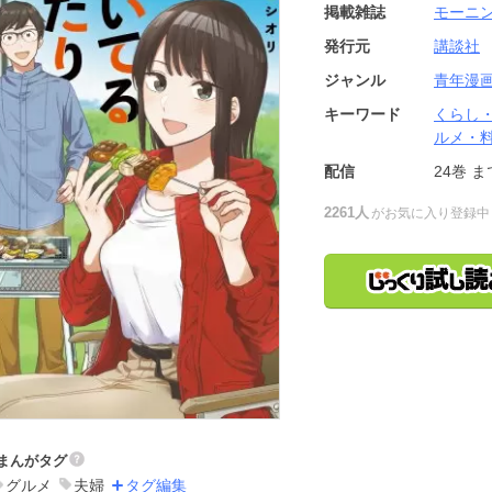
掲載雑誌
モーニ
発行元
講談社
ジャンル
青年漫
キーワード
くらし
ルメ・
配信
24巻
ま
2261人
がお気に入り登録中
まんがタグ
グルメ
夫婦
タグ編集