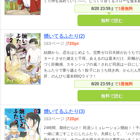
くり仲を深めていく――。じっくり育てるスローな週末新
8/20 23:59
まで
1冊無料
無料で読む
焼いてるふたり(2)
163ページ |
720pt
結婚から、恋をはじめよう。交際ゼロ日夫婦がおうちで
タートさせた健太と千尋。会えるのは週末だけ、距離が
づく距離感、スキンシップの嵐！されど同居は一日にし
をふたりで乗り越えろ！餃子におうち焼き肉、かんたん塊
昇、のんびり週末BBQライフ！
8/20 23:59
まで
1冊無料
無料で読む
焼いてるふたり(3)
163ページ |
720pt
24時間、期待だらけ！ 同居シミュレーション開始！！
一緒に過ごすことにしたふたり。夫婦として、「ハグの
病な健太には、その一歩を踏み出すのは勇気がいること