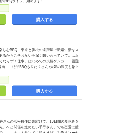
婚BBQライフ、始めます!
購入する
楽しむBBQ！東京と浜松の遠距離で新婚生活をス
あるからこそお互いを深く想い合っていて……近
てならず！仕事、はじめての夫婦ゲンカ……困難
肉……絶品BBQもりだくさん♪夫婦の温度も急上
購入する
千尋さんの浜松移住に先駆けて、10日間の夏休みを
先」へと関係を進めたい千尋さん。でも恋愛に臆
で――。ホットサンドに焼きそば、手作りソーセ