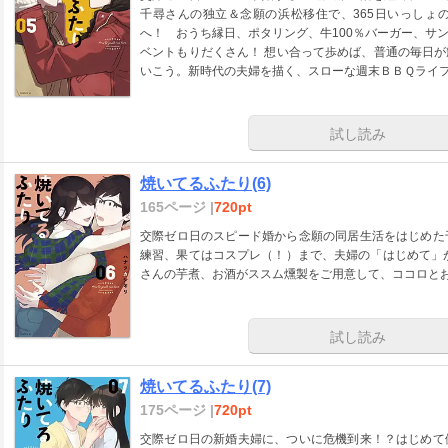
千尋さんの独立＆念願の浜松移住で、365日いっしょ
へ！ おうち縁日、ポタリング、牛100％バーガー、サ
ベントもりだくさん！ 想い合って歩めば、普通の毎日
いこう。新時代の夫婦を描く、スローな週末ＢＢＱライ
試し読み
焼いてるふたり(6)
165ページ |
720pt
交際ゼロ日のスピード婚から念願の同居生活をはじめた
練習、果てはコスプレ（！）まで、夫婦の「はじめて」
さんの芋煮、お酒がススム燻製をご用意して、ココロと
試し読み
焼いてるふたり(7)
175ページ |
720pt
交際ゼロ日の新婚夫婦に、ついに危機到来！？はじめて