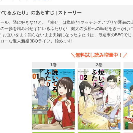
いてるふたり」のあらすじ | ストーリー
ビール、隣に好きなひと。「幸せ」は単純だ!マッチングアプリで運命の
初の一歩を踏み出せずにいるふたりが、健太の浜松への転勤をきっかけ
! お互いをよく知らないまま夫婦になったふたりは、毎週末のBBQで
ローな週末新婚BBQライフ、始めます!
＼無料試し読み増量中！／
1巻
2巻