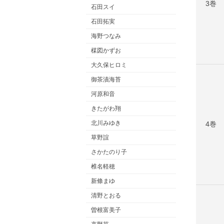
3巻
石田スイ
石田拓実
海野つなみ
楳図かずお
大久保ヒロミ
御茶漬海苔
河原和音
きたがわ翔
北川みゆき
4巻
草野誼
さかたのり子
椎名軽穂
新條まゆ
清野とおる
曽根富美子