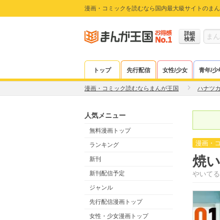
漫画・コミックを読むなら国内最大級サイトのまん
詳細
検索
トップ
先行配信
女性/少女
青年/少
漫画・コミック読むならまんが王国
ハナツ
人気メニュー
無料漫画トップ
漫画・
ランキング
焼
新刊
新刊配信予定
やいてる
ジャンル
先行配信漫画トップ
女性・少女漫画トップ