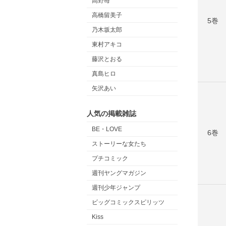
高野苺
高橋留美子
5巻
乃木坂太郎
東村アキコ
藤沢とおる
真島ヒロ
矢沢あい
人気の掲載雑誌
BE・LOVE
6巻
ストーリーな女たち
プチコミック
週刊ヤングマガジン
週刊少年ジャンプ
ビッグコミックスピリッツ
Kiss