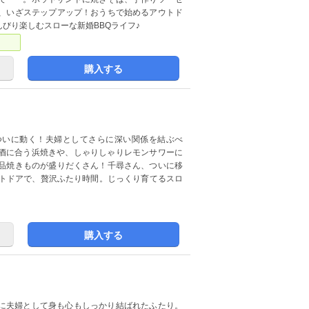
で、いざステップアップ！おうちで始めるアウトド
びり楽しむスローな新婚BBQライフ♪
購入する
ついに動く！夫婦としてさらに深い関係を結ぶべ
酒に合う浜焼きや、しゃりしゃりレモンサワーに
絶品焼きものが盛りだくさん！千尋さん、ついに移
ウトドアで、贅沢ふたり時間。じっくり育てるスロ
購入する
に夫婦として身も心もしっかり結ばれたふたり。