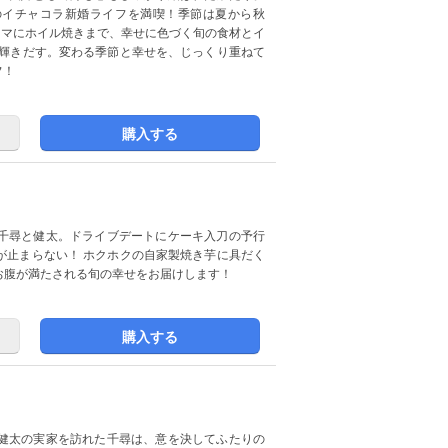
のイチャコラ新婚ライフを満喫！季節は夏から秋
ンマにホイル焼きまで、幸せに色づく旬の食材とイ
が輝きだす。変わる季節と幸せを、じっくり重ねて
フ！
購入する
千尋と健太。ドライブデートにケーキ入刀の予行
が止まらない！ ホクホクの自家製焼き芋に具だく
お腹が満たされる旬の幸せをお届けします！
購入する
健太の実家を訪れた千尋は、意を決してふたりの