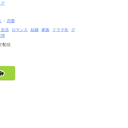
ング
画
恋愛
・生活
ロマンス
結婚
家族
ドラマ化
グ
料理
で配信