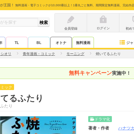
が王国！
無料漫画・電子コミックが10,000冊以上！1冊丸ごと無料、期間限定無料漫画、完結作
ログイン
会員登録
初め
ジャ
年
TL
BL
オトナ
無料漫画
カシオリ
青年漫画・コミック
モーニング
焼いてるふたり
無料キャンペーン
実施中！
コミック
いてるふたり
ふたり
ドラマ化
著者・作者
ハナツ