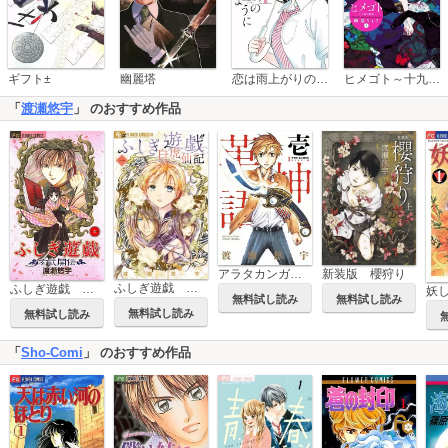
恋は雨上がりのように
ギフト±
幽麗塔
ヒメゴト～十九歳の制服～
「
渡瀬悠宇
」 のおすすめ作品
新装版 櫻狩り
アラタカンガタリ～革神語～ リマスター版
ふしぎ遊戯 白虎仙記
ふしぎ遊戯 玄武開伝
妖
無料試し読み
無料試し読み
無料試し読み
無料試し読み
「
Sho-Comi
」 のおすすめ作品