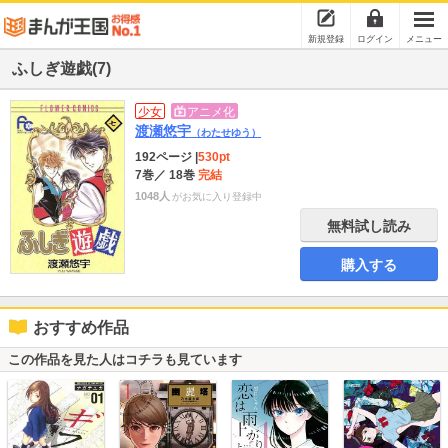
新規登録
ログイン
メニュー
ふしぎ遊戯(7)
少女
アニメ化
渡瀬悠宇
（わたせゆう）
192ページ
|
530pt
7巻
／ 18巻
完結
1048人
がお気に入り登録中
無料試し読み
購入する
おすすめ作品
この作品を見た人はコチラも見ています