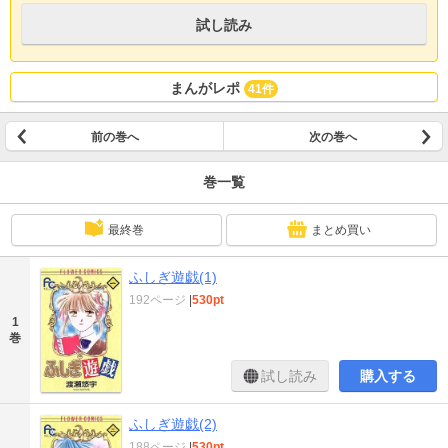
試し読み
まんがレポ
41件
前の巻へ
次の巻へ
巻一覧
最終巻
まとめ買い
ふしぎ遊戯(1)
192ページ
|
530pt
1
巻
試し読み
購入する
ふしぎ遊戯(2)
188ページ
|
530pt