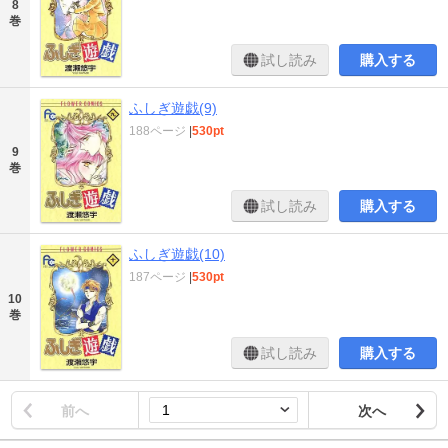
8
巻
試し読み
購入する
ふしぎ遊戯(9)
188ページ
|
530pt
9
巻
試し読み
購入する
ふしぎ遊戯(10)
187ページ
|
530pt
10
巻
試し読み
購入する
前へ
次へ