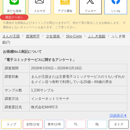
友だち追加
メルマガ
アプリ通知
フォロー
いいね
限定クーポン
※通知する情報およびタイミングが異なりますので、併せて受け取ることをお勧めします。 ※
通知をしないキャンペーンもあります。ご了承ください。
まんが王国
渡瀬悠宇
少女漫画
Sho-Comi
ふしぎ遊戯
ふしぎ遊
戯(7)
お得感No.1表記について
「電子コミックサービスに関するアンケート」
調査期間
2026年3月6日～2026年3月18日
調査対象
まんが王国または主要電子コミックサービスのうちいずれか
をメイン且つ有料で利用している20歳～69歳の男女
サンプル数
1,236サンプル
調査方法
インターネットリサーチ
調査委託先
株式会社MARCS
詳細表示▼
トップ
女性/少女
青年/少年
TL
BL
オトナ