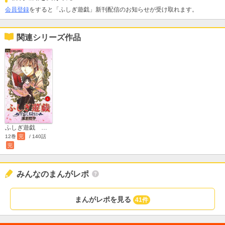
会員登録
をすると「ふしぎ遊戯」新刊配信のお知らせが受け取れます。
関連シリーズ作品
ふしぎ遊戯 玄武開伝
12巻
完
/ 140話
完
みんなのまんがレポ
まんがレポを見る
41件