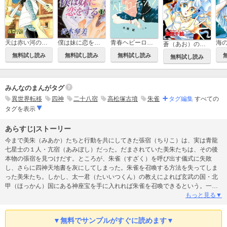
僕は妹に恋をする
青春ヘビーローテーション
天は赤い河のほとり
海
蒼（あお）の封印
無料試し読み
無料試し読み
無料試し読み
無料試し読み
みんなのまんがタグ
異世界転移
四神
二十八宿
高松塚古墳
朱雀
タグ編集
すべての
タグを表示
あらすじ|ストーリー
今まで美朱（みあか）たちと行動を共にしてきた張宿（ちりこ）は、実は青龍
七星士の１人・亢宿（あみぼし）だった。だまされていた美朱たちは、その後
本物の張宿を見つけだす。ところが、朱雀（すざく）を呼び出す儀式に失敗
し、さらに四神天地書を灰にしてしまった。朱雀を召喚する方法を失ってしま
った美朱たち。しかし、太一君（たいいつくん）の教えによれば玄武の国・北
甲（ほっかん）国にある神座宝を手に入れれば朱雀を召喚できるという。一
方、唯も青龍七星士の１人・亢宿を失ったことにより、青龍を召喚できなくな
もっと見る▼
った。そのために、神座宝をめぐって、唯とは完全に敵対することになってし
まった美朱だが…!? ●収録作品 ふしぎ遊戯
▼無料でサンプルがすぐに読めます▼