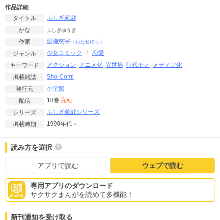
作品詳細
ふしぎ遊戯
タイトル
かな
ふしぎゆうぎ
渡瀬悠宇
作家
（わたせゆう）
少女コミック
恋愛
ジャンル
アクション
アニメ化
異世界
時代モノ
メディア化
キーワード
Sho-Comi
掲載雑誌
小学館
発行元
18巻
完結
配信
ふしぎ遊戯シリーズ
シリーズ
1990年代～
掲載時期
読み方を選択
アプリで読む
ウェブで読む
専用アプリのダウンロード
サクサクまんがを読めて多機能！
新刊通知を受け取る