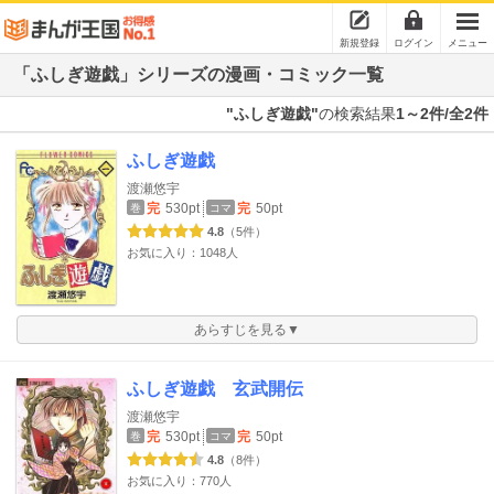
新規登録
ログイン
メニュー
「ふしぎ遊戯」シリーズの漫画・コミック一覧
"ふしぎ遊戯"
の検索結果
1～2件/全2件
ふしぎ遊戯
渡瀬悠宇
完
530pt
完
50pt
巻
コマ
4.8
（5件）
お気に入り：1048人
あらすじを見る▼
ふしぎ遊戯 玄武開伝
渡瀬悠宇
完
530pt
完
50pt
巻
コマ
4.8
（8件）
お気に入り：770人