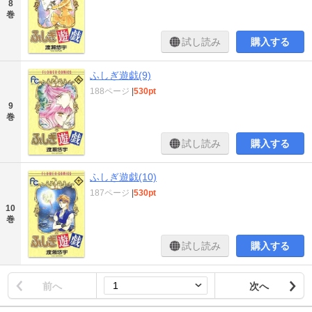
8
巻
試し読み
購入する
ふしぎ遊戯(9)
188ページ
|
530pt
9
巻
試し読み
購入する
ふしぎ遊戯(10)
187ページ
|
530pt
10
巻
試し読み
購入する
前へ
次へ