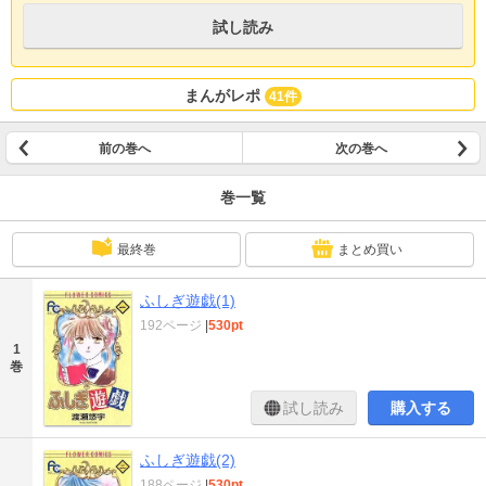
試し読み
まんがレポ
41件
前の巻へ
次の巻へ
巻一覧
最終巻
まとめ買い
ふしぎ遊戯(1)
192ページ
|
530pt
1
巻
試し読み
購入する
ふしぎ遊戯(2)
188ページ
|
530pt