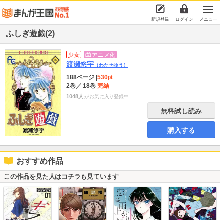
新規登録
ログイン
メニュー
ふしぎ遊戯(2)
少女
アニメ化
渡瀬悠宇
（わたせゆう）
188ページ
|
530pt
2巻
／ 18巻
完結
1048人
がお気に入り登録中
無料試し読み
購入する
おすすめ作品
この作品を見た人はコチラも見ています