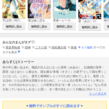
僕は妹に恋をする
青春ヘビーローテーション
天は赤い河のほとり
海
蒼（あお）の封印
無料試し読み
無料試し読み
無料試し読み
無料試し読み
みんなのまんがタグ
異世界転移
四神
二十八宿
高松塚古墳
朱雀
タグ編集
すべての
タグを表示
あらすじ|ストーリー
本の中に吸い込まれ、物語の主人公になった美朱（みあか）。紅南国の皇帝・
星宿（ほとほり）に頼まれ、国を護る“朱雀（すざく）の巫子”として国を導くこ
とになった。しかし、疲労と精神的ショックのために倒れてしまう。鬼宿（た
まほめ）たちは美朱を回復させるために、いったん元の世界に戻そうと考えた
が、その方法がわからない。この世界を司る“太一君（たいいつくん）”なら方法
を知っているかもしれないと思い、太一君の住むという大極山に向かうこと
に。しかし、そこは巫子と七星士全員集まって、はじめてたどり着ける場所だ
もっと見る▼
った。そのために、残りの七星士を探しながら旅をすることになった美朱たち
だが…!? ●収録作品 ふしぎ遊戯
▼無料でサンプルがすぐに読めます▼