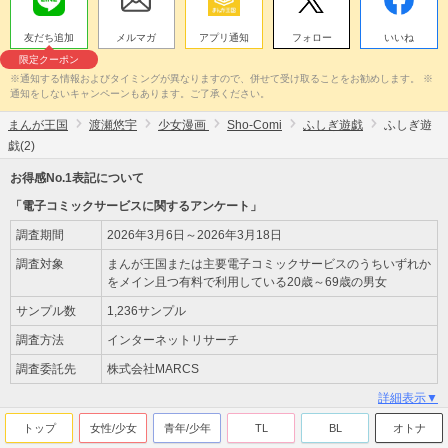
友だち追加
メルマガ
アプリ通知
フォロー
いいね
限定クーポン
※通知する情報およびタイミングが異なりますので、併せて受け取ることをお勧めします。 ※
通知をしないキャンペーンもあります。ご了承ください。
まんが王国
渡瀬悠宇
少女漫画
Sho-Comi
ふしぎ遊戯
ふしぎ遊
戯(2)
お得感No.1表記について
「電子コミックサービスに関するアンケート」
調査期間
2026年3月6日～2026年3月18日
調査対象
まんが王国または主要電子コミックサービスのうちいずれか
をメイン且つ有料で利用している20歳～69歳の男女
サンプル数
1,236サンプル
調査方法
インターネットリサーチ
調査委託先
株式会社MARCS
詳細表示▼
トップ
女性/少女
青年/少年
TL
BL
オトナ