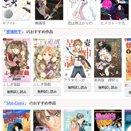
恋は雨上がりのように
ギフト±
幽麗塔
ヒメゴト～十九歳の制服～
「
渡瀬悠宇
」 のおすすめ作品
新装版 櫻狩り
アラタカンガタリ～革神語～ リマスター版
ふしぎ遊戯 白虎仙記
ふしぎ遊戯 玄武開伝
妖
無料試し読み
無料試し読み
無料試し読み
無料試し読み
「
Sho-Comi
」 のおすすめ作品