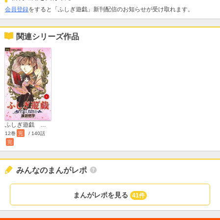
会員登録
をすると「ふしぎ遊戯」新刊配信のお知らせが受け取れます。
関連シリーズ作品
ふしぎ遊戯 玄武開伝
12巻
完
/ 140話
完
みんなのまんがレポ
まんがレポを見る
41件