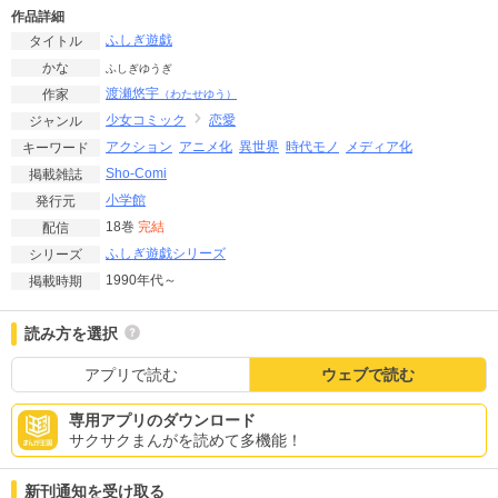
作品詳細
ふしぎ遊戯
タイトル
かな
ふしぎゆうぎ
渡瀬悠宇
作家
（わたせゆう）
少女コミック
恋愛
ジャンル
アクション
アニメ化
異世界
時代モノ
メディア化
キーワード
Sho-Comi
掲載雑誌
小学館
発行元
18巻
完結
配信
ふしぎ遊戯シリーズ
シリーズ
1990年代～
掲載時期
読み方を選択
アプリで読む
ウェブで読む
専用アプリのダウンロード
サクサクまんがを読めて多機能！
新刊通知を受け取る