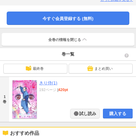
物・・・！そこには、とんでもない衝撃的な出会いが待っていて・・・！？前
後編１１０ページの長編、表題作「きり侍」を始めスタッフ達との合作「ホン
マ怪談」や、異色作「あの子猫の未来を私は知らない」も同時収録！！コワい
今すぐ会員登録する (無料)
ほど胸に刺さる、スペシャル読み切り集です！！
全巻の情報を
閉じる
巻一覧
最終巻
まとめ買い
きり侍(1)
192ページ
|
420pt
1
巻
試し読み
購入する
おすすめ作品