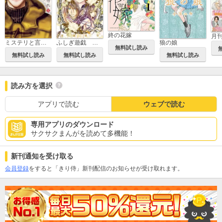
終の花嫁
月刊f
ミステリと言う勿れ
ふしぎ遊戯 白虎仙記
狼の娘
無料試し読み
無料試し読み
無料試し読み
無料試し読み
読み方を選択
アプリで読む
ウェブで読む
専用アプリのダウンロード
サクサクまんがを読めて多機能！
新刊通知を受け取る
会員登録
をすると「きり侍」新刊配信のお知らせが受け取れます。