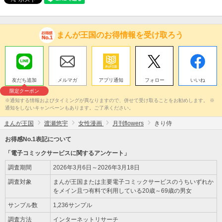
まんが王国のお得情報を受け取ろう
友だち追加
メルマガ
アプリ通知
フォロー
いいね
限定クーポン
※通知する情報およびタイミングが異なりますので、併せて受け取ることをお勧めします。 ※
通知をしないキャンペーンもあります。ご了承ください。
まんが王国
渡瀬悠宇
女性漫画
月刊flowers
きり侍
お得感No.1表記について
「電子コミックサービスに関するアンケート」
調査期間
2026年3月6日～2026年3月18日
調査対象
まんが王国または主要電子コミックサービスのうちいずれか
をメイン且つ有料で利用している20歳～69歳の男女
サンプル数
1,236サンプル
調査方法
インターネットリサーチ