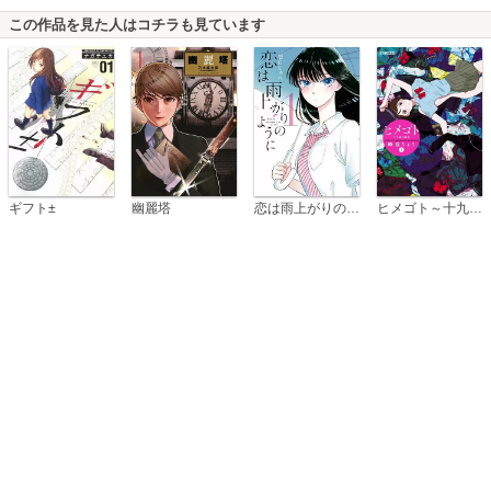
この作品を見た人はコチラも見ています
恋は雨上がりのように
ギフト±
幽麗塔
ヒメゴト～十九歳の制服～