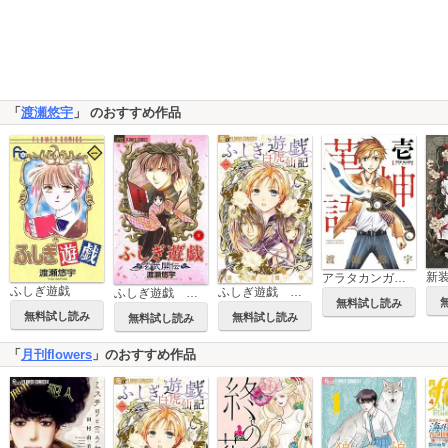
「
渡瀬悠宇
」 のおすすめ作品
新
アラタカンガタリ～革神語～ リマスター版
ふしぎ遊戯
ふしぎ遊戯 白虎仙記
ふしぎ遊戯 玄武開伝
無料試し読み
無料試し読み
無料試し読み
無料試し読み
「
月刊flowers
」のおすすめ作品