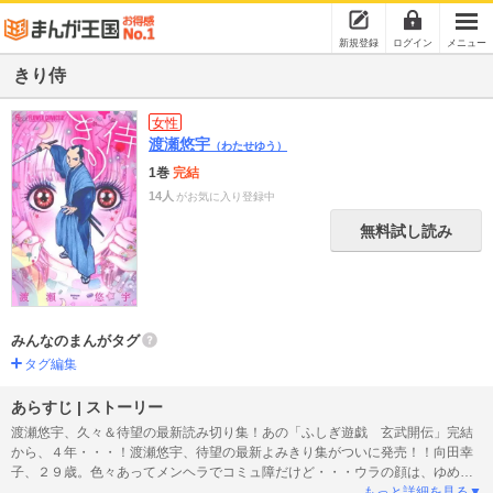
新規登録
ログイン
メニュー
きり侍
女性
渡瀬悠宇
（わたせゆう）
1巻
完結
14人
がお気に入り登録中
無料試し読み
みんなのまんがタグ
タグ編集
あらすじ | ストーリー
渡瀬悠宇、久々＆待望の最新読み切り集！あの「ふしぎ遊戯 玄武開伝」完結
から、４年・・・！渡瀬悠宇、待望の最新よみきり集がついに発売！！向田幸
子、２９歳。色々あってメンヘラでコミュ障だけど・・・ウラの顔は、ゆめか
わいい”ひめP”。そんな幸子がある日、問題大アリの母親から受け取ったある品
もっと詳細を見る▼