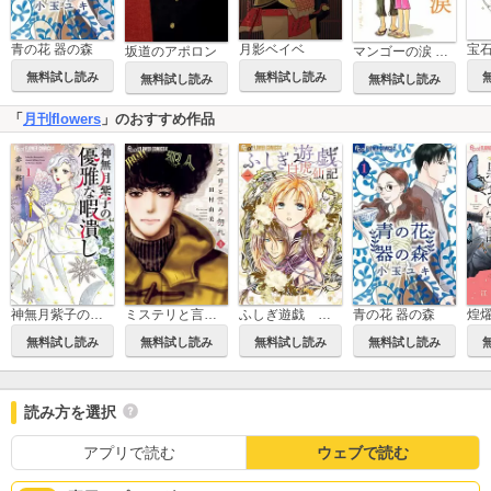
青の花 器の森
月影ベイベ
坂道のアポロン
マンゴーの涙 小玉ユキ短編集1
無料試し読み
無料試し読み
無料試し読み
無料試し読み
「
月刊flowers
」のおすすめ作品
神無月紫子の優雅な暇潰し
ミステリと言う勿れ
ふしぎ遊戯 白虎仙記
青の花 器の森
無料試し読み
無料試し読み
無料試し読み
無料試し読み
読み方を選択
アプリで読む
ウェブで読む