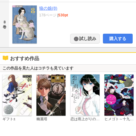
狼の娘(8)
178ページ
|
530pt
8
巻
試し読み
購入する
おすすめ作品
この作品を見た人はコチラも見ています
恋は雨上がりのように
ギフト±
幽麗塔
ヒメゴト～十九歳の制服～