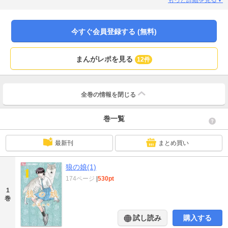
問いの答えとは…？運命の輪が廻り出す、青春ファンタジー開幕！
今すぐ会員登録する (無料)
まんがレポを見る
12件
全巻の情報を
閉じる
巻一覧
最新刊
まとめ買い
狼の娘(1)
174ページ
|
530pt
1
巻
試し読み
購入する