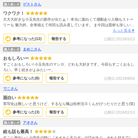
ゲストさん
購入者レポ
ワクワク！
大大大好きな小玉先生の新作が出たぁ！ 本当に面白くて感動あり人物もストー
リーも 魅力的、全巻揃えて何回も読み直しています。 ま今回は題材も珍しいけ
ど、 また主人公も登場人物も皆魅力的で ワクワクが止まりません！ 早く次巻
もっと見る▼
を読みたいもんです。
参考になった(
12
)
報告する
公開日:
2023/03/13
まめこさん
購入者レポ
おもしろいー
すごくおもしろい! 小玉先生のマンガ、どれも大好きです。今回もすごくおもし
ろい。早く続きがよみたいー。
参考になった(
8
)
報告する
公開日:
2023/09/04
でこさん
面白い
実写化は難しいと思うけど、するなら颯は松村北斗くんがぴったりだと思う(笑)
参考になった(
3
)
報告する
公開日:
2024/02/13
アオさん
購入者レポ
絵も話も最高！
すごく面白い！小学生の時に『オオカミ王ロボ』の話があり、それも好きでし