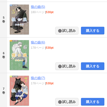
狼の娘(5)
180ページ
|
530pt
5
巻
試し読み
購入する
狼の娘(6)
178ページ
|
530pt
6
巻
試し読み
購入する
狼の娘(7)
178ページ
|
530pt
7
巻
試し読み
購入する