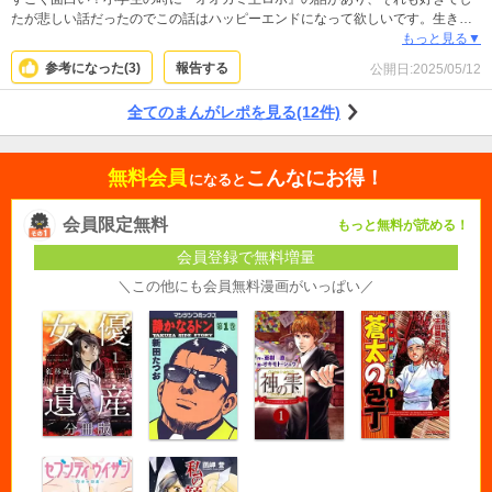
たが悲しい話だったのでこの話はハッピーエンドになって欲しいです。生きて
いれば悲しい事も辛いことも沢山あるので面白い漫画を読んでリフレッシュし
もっと見る▼
ています。新刊待ち遠しい！
参考になった(
3
)
報告する
公開日:
2025/05/12
全てのまんがレポを見る(12件)
無料会員
こんなにお得！
になると
会員限定無料
もっと無料が読める！
会員登録で無料増量
＼この他にも会員無料漫画がいっぱい／