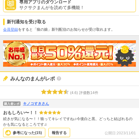
専用アプリのダウンロード
サクサクまんがを読めて多機能！
新刊通知を受け取る
会員登録
をすると「狼の娘」新刊配信のお知らせが受け取れます。
みんなのまんがレポ
(
4.6
)
評価数
14
件
キノコすきさん
購入者レポ
おもしろい〜！！
続きが気になる〜！！狼ってキレイですね♫今後白と黒、どっちと結ばれるの
かも気になるところです♫
参考になった(
15
)
報告する
公開日:
2023/11/01