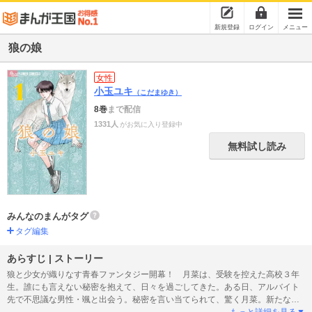
新規登録
ログイン
メニュー
狼の娘
女性
小玉ユキ
（こだまゆき）
8巻
まで配信
1331人
がお気に入り登録中
無料試し読み
みんなのまんがタグ
タグ編集
あらすじ | ストーリー
狼と少女が織りなす青春ファンタジー開幕！ 月菜は、受験を控えた高校３年
生。誰にも言えない秘密を抱えて、日々を過ごしてきた。ある日、アルバイト
先で不思議な男性・颯と出会う。秘密を言い当てられて、驚く月菜。新たな出
会いが月菜自身を大きく変えていくー…。「私は何者なのか？」心に生まれた
もっと詳細を見る▼