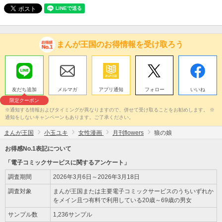
まんが王国のお得情報を受け取ろう
友だち追加
メルマガ
アプリ通知
フォロー
いいね
限定クーポン
※通知する情報およびタイミングが異なりますので、併せて受け取ることをお勧めします。 ※
通知をしないキャンペーンもあります。ご了承ください。
まんが王国
小玉ユキ
女性漫画
月刊flowers
狼の娘
お得感No.1表記について
「電子コミックサービスに関するアンケート」
調査期間
2026年3月6日～2026年3月18日
調査対象
まんが王国または主要電子コミックサービスのうちいずれか
をメイン且つ有料で利用している20歳～69歳の男女
サンプル数
1,236サンプル