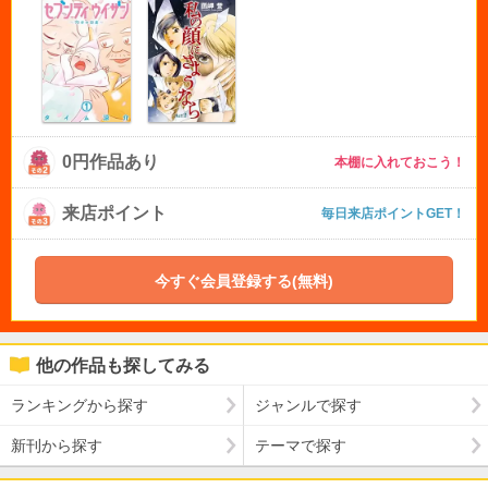
0円作品あり
本棚に入れておこう！
来店ポイント
毎日来店ポイントGET！
今すぐ会員登録する(無料)
他の作品も探してみる
ランキングから探す
ジャンルで探す
新刊から探す
テーマで探す