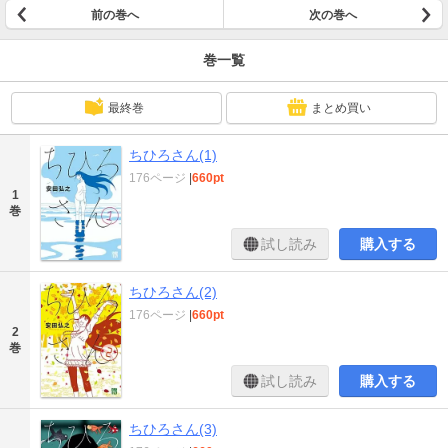
前の巻へ
次の巻へ
巻一覧
最終巻
まとめ買い
ちひろさん(1)
176ページ
|
660pt
1
巻
試し読み
購入する
ちひろさん(2)
176ページ
|
660pt
2
巻
試し読み
購入する
ちひろさん(3)