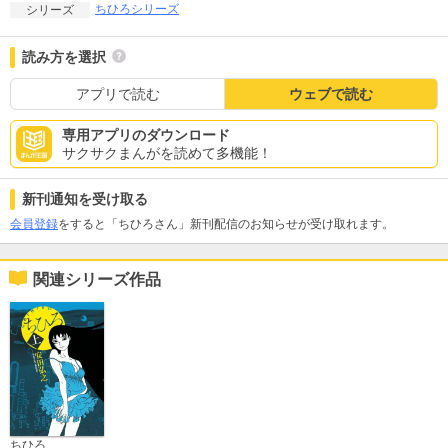
ちひろシリーズ
シリーズ
読み方を選択
アプリで読む
ウェブで読む
専用アプリのダウンロード
サクサクまんがを読めて多機能！
新刊通知を受け取る
会員登録
をすると「ちひろさん」新刊配信のお知らせが受け取れます。
関連シリーズ作品
ちひろ