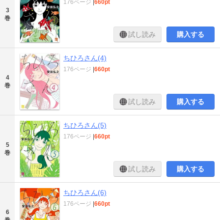
176ページ
|
660pt
3
巻
試し読み
購入する
ちひろさん(4)
176ページ
|
660pt
4
巻
試し読み
購入する
ちひろさん(5)
176ページ
|
660pt
5
巻
試し読み
購入する
ちひろさん(6)
176ページ
|
660pt
6