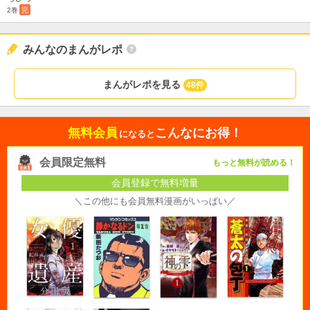
2巻
完
みんなのまんがレポ
まんがレポを見る
48件
無料会員
こんなにお得！
になると
会員限定無料
もっと無料が読める！
会員登録で無料増量
＼この他にも会員無料漫画がいっぱい／