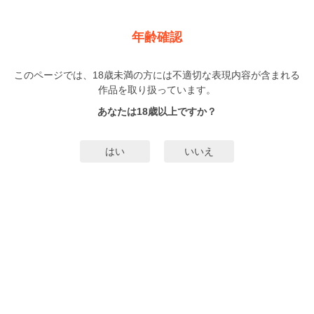
新規登録
ログイン
メニュー
年齢確認
【ラブチーク】転生した悪役令嬢はHしないと死ぬ運命～
敵国王と篭絡結婚～
このページでは、18歳未満の方には不適切な表現内容が含まれる
作品を取り扱っています。
TL
小此木葉っぱ
（おこのぎはっぱ）
あなたは18歳以上ですか？
18巻
完結
793人
がお気に入り登録中
はい
いいえ
無料試し読み
みんなのまんがタグ
タグ編集
あらすじ | ストーリー
『次 生まれ変わるときは…愛し愛される人生が歩みたい…』そうして私は…命
を引き取った。……はずだった！？大勢の拍手に目を覚ますと、美しいドレス
に身を包み結婚の儀式を行う光景が広がる。これはもしや…？前世で苦しんだ