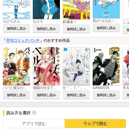
気がつけばいつも病み上がり 本当にあった安田の話
ちひろさん
ちひろ
鉄魂道！
シ
無料試し読み
無料試し読み
無料試し読み
無料試し読み
「
月刊コミックバンチ
」のおすすめ作品
パパと親父のウチご飯
傾国の仕立て屋 ローズ・ベルタン
か「」く「」し「」ご「」と「
GANGSTA.
無料試し読み
無料試し読み
無料試し読み
無料試し読み
読み方を選択
アプリで読む
ウェブで読む