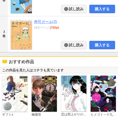
巻
試し読み
購入する
寿司ガール(3)
163ページ
|
790pt
3
巻
試し読み
購入する
おすすめ作品
この作品を見た人はコチラも見ています
恋は雨上がりのように
ギフト±
幽麗塔
ヒメゴト～十九歳の制服～