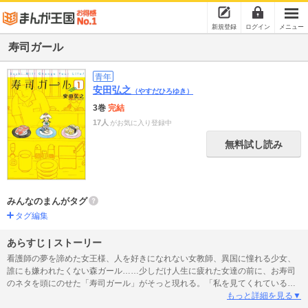
新規登録
ログイン
メニュー
寿司ガール
青年
安田弘之
（やすだひろゆき）
3巻
完結
17人
がお気に入り登録中
無料試し読み
みんなのまんがタグ
タグ編集
あらすじ | ストーリー
看護師の夢を諦めた女王様、人を好きになれない女教師、異国に憧れる少女、
誰にも嫌われたくない森ガール……少しだけ人生に疲れた女達の前に、お寿司
のネタを頭にのせた「寿司ガール」がそっと現れる。「私を見てくれている相
手」を得た女達は少しだけ前を向くようになり――？ 「ショムニ」「ちひろ」
もっと詳細を見る▼