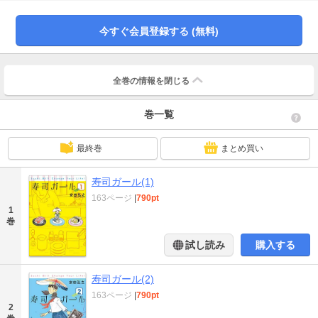
で女心を描き出した安田弘之の新たなる代表作。今を生きる全ての女性を応援
する人間賛歌！
今すぐ会員登録する (無料)
全巻の情報を
閉じる
巻一覧
最終巻
まとめ買い
寿司ガール(1)
163ページ
|
790pt
1
巻
試し読み
購入する
寿司ガール(2)
163ページ
|
790pt
2