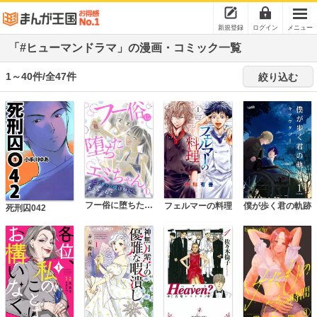
新規登録
ログイン
メニュー
「#ヒューマンドラマ」の漫画・コミック一覧
1～40件/全47件
絞り込む
フー俗に堕ちたエミちゃん～私のキャバ嬢体験記～
フェルマーの料理
僕が歩く君の軌跡
死刑囚042