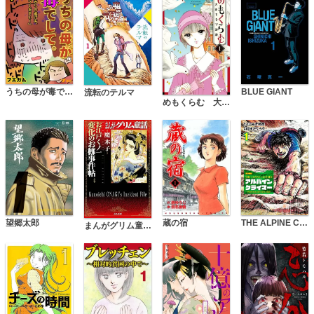
うちの母が毒でして。「毒親からの逃げ方、教えてください！」
BLUE GIANT
流転のテルマ
めもくらむ 大正キネマ浪漫
蔵の宿
THE ALPINE CLIMBER 単独登攀者・山野井泰史の軌跡
望郷太郎
まんがグリム童話 お江戸くノ一変化のお梛事件帖