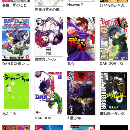
Heaven？
各位、私のことはお構いなく
けだものたちの時間～狂依存症候群～（分冊版）
神無月紫子の優雅な暇潰し
無重力ガール
DAN DOH!! Xi
DAN DOH!! ネクストジェネレーション
武心
あんころ。
機動戦士ガンダム アグレッサー
DAN DOH
幻影少年