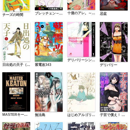
十億のアレ。～吉原いちの花魁～
ブレッチェン～相対的貧困の中で～（分冊版）
忌盆
チーズの時間
デリバリーシンデレラ
日出処の天子（完全版）
紫電改343
デリバリー
MASTERキートン 完全版 デジタルVer.
無法島
子宮で償え！ ～死刑か代理母か～（分冊版）
はじめアルゴリズム