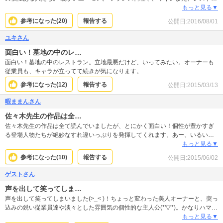
ンの内輪のお話しなど読みやすく自分の世界が広がる感じです。発表されてか
もっと見る▼
ら時間は経っていますが、色褪せない。とくに、 オーナーの女性のファッショ
参考になった(
20
)
報告する
公開日:
2016/08/01
ンは、カラーで見たいです。佐々木先生はどのように作品を作られるのか知り
たいです。 これからも、佐々木先生の作品を、紹介してくださいね。
ユキさん
面白い！墓地の中のレ…
面白い！墓地の中のレストラン。立地最悪だけど、いってみたい。オーナーも
従業員も、キャラが立ってて続きが気になります。
参考になった(
12
)
報告する
公開日:
2015/03/13
暇ままんさん
佐々木先生の作品は全…
佐々木先生の作品は全て読んでいましたが、とにかく面白い！個性が豊かすぎ
る登場人物たちが絶妙なすれ違いっぷりを発揮してくれます。あー、いるい
る、こういう人！と納得できる一風変わった脇役達に、愛着わいちゃいます。
もっと見る▼
他の作品も待ってます！
参考になった(
10
)
報告する
公開日:
2015/06/02
ゲストさん
声を出して笑ってしま…
声を出して笑ってしまいました(>_< )！ちょっと変わった美人オーナーと、突っ
込みの鋭い従業員達や淡々とした雰囲気の個性的な主人公(*'▽'*)。かなりハマり
そうです(≧Д≦)
もっと見る▼