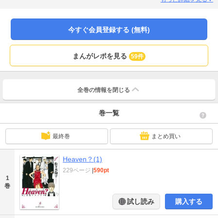
が、手渡された地図の場所は、なんと墓地の中で…
今すぐ会員登録する (無料)
まんがレポを見る
59件
全巻の情報を
閉じる
巻一覧
最終巻
まとめ買い
Heaven？(1)
229ページ
|
590pt
1
巻
試し読み
購入する