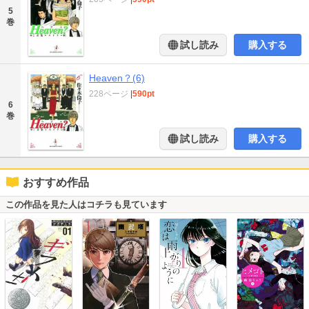
5
巻
試し読み
購入する
Heaven？(6)
228ページ
|
590pt
6
巻
試し読み
購入する
おすすめ作品
この作品を見た人はコチラも見ています