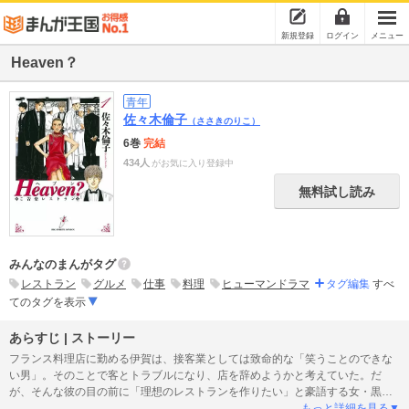
新規登録
ログイン
メニュー
Heaven？
青年
佐々木倫子
（ささきのりこ）
6巻
完結
434人
がお気に入り登録中
無料試し読み
みんなのまんがタグ
レストラン
グルメ
仕事
料理
ヒューマンドラマ
タグ編集
すべ
てのタグを表示
あらすじ | ストーリー
フランス料理店に勤める伊賀は、接客業としては致命的な「笑うことのできな
い男」。そのことで客とトラブルになり、店を辞めようかと考えていた。だ
が、そんな彼の目の前に「理想のレストランを作りたい」と豪語する女・黒須
が現れ、スカウトをかけてきた。結局、黒須の誘いを受けることにした伊賀だ
もっと詳細を見る▼