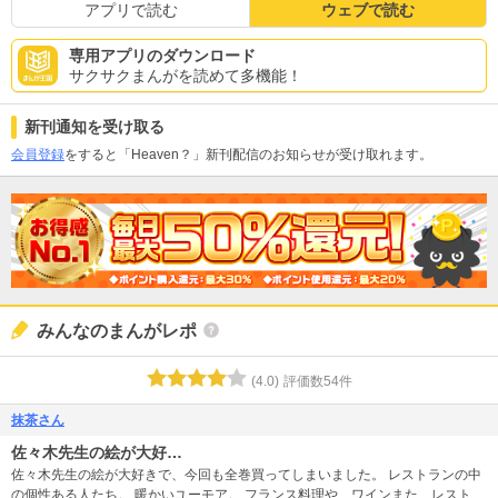
アプリで読む
ウェブで読む
専用アプリのダウンロード
サクサクまんがを読めて多機能！
新刊通知を受け取る
会員登録
をすると「Heaven？」新刊配信のお知らせが受け取れます。
みんなのまんがレポ
(
4.0
)
評価数
54
件
抹茶さん
佐々木先生の絵が大好…
佐々木先生の絵が大好きで、今回も全巻買ってしまいました。 レストランの中
の個性ある人たち。 暖かいユーモア。 フランス料理や、ワインまた、レストラ