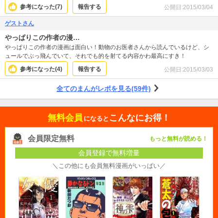
参考になった(
7
)
報告する
公開日:
2015/03/04
ゲストさん
やっぱりこの作者の漫…
やっぱりこの作者の漫画は面白い！動物のお医者さんから読んでいるけど、シ
ュールでぶっ飛んでいて、それでも的を射てる内容かわ最高にすき！
参考になった(
4
)
報告する
公開日:
2015/03/03
全てのまんがレポを見る(59件)
無料会員
こんなにお得！
になると
会員限定無料
もっと無料が読める！
会員登録で無料増量
＼この他にも会員無料漫画がいっぱい／