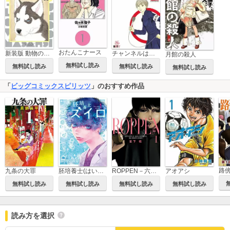
おたんこナース
新装版 動物のお医者さん
チャンネルはそのまま！【HHTV北海道★テレビ】
月館の殺人
無料試し読み
無料試し読み
無料試し読み
無料試し読み
「
ビッグコミックスピリッツ
」のおすすめ作品
九条の大罪
胚培養士(はいばいようし)ミズイロ～不妊治療のスペシャリスト～
ROPPEN－六篇－
アオアシ
無料試し読み
無料試し読み
無料試し読み
無料試し読み
読み方を選択