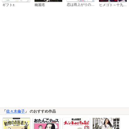
恋は雨上がりのように
ギフト±
幽麗塔
ヒメゴト～十九歳の制服～
「
佐々木倫子
」 のおすすめ作品