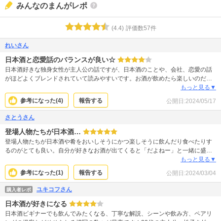
みんなのまんがレポ
(
4.4
)
評価数
57
件
れいさん
日本酒と恋愛話のバランスが良い☆
日本酒好きな独身女性が主人公の話ですが、日本酒のことや、会社、恋愛の話
がほどよくブレンドされていて読みやすいです。お酒が飲めたら楽しいのだろ
うなと羨ましい気持ちになりました。
もっと見る▼
参考になった(
4
)
報告する
公開日:
2024/05/17
さとうさん
登場人物たちが日本酒…
登場人物たちが日本酒や肴をおいしそうにかつ楽しそうに飲んだり食べたりす
るのがとても良い。自分が好きなお酒が出てくると「だよねー」と一緒に盛り
上がって飲んだ気になれる。
もっと見る▼
参考になった(
1
)
報告する
公開日:
2024/03/04
ユキコフさん
購入者レポ
日本酒が好きになる
日本酒ビギナーでも飲んでみたくなる、丁寧な解説、シーンや飲み方、ペアリ