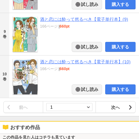
試し読み
購入する
酒と恋には酔って然るべき【電子単行本】(9)
166ページ
|
660pt
9
巻
試し読み
購入する
酒と恋には酔って然るべき【電子単行本】(10)
166ページ
|
660pt
10
巻
試し読み
購入する
前へ
次へ
おすすめ作品
この作品を見た人はコチラも見ています