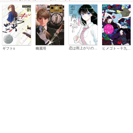
恋は雨上がりのように
ギフト±
幽麗塔
ヒメゴト～十九歳の制服～