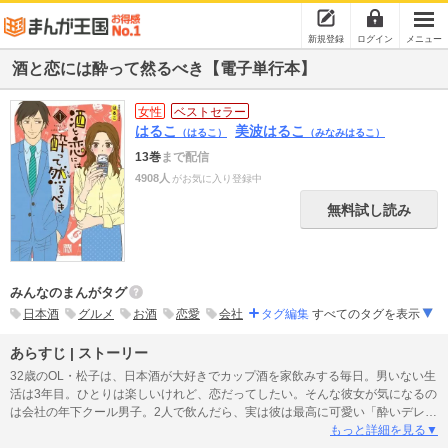
新規登録
ログイン
メニュー
酒と恋には酔って然るべき【電子単行本】
女性
ベストセラー
はるこ
美波はるこ
（はるこ）
（みなみはるこ）
13巻
まで配信
4908人
がお気に入り登録中
無料試し読み
みんなのまんがタグ
日本酒
グルメ
お酒
恋愛
会社
タグ編集
すべてのタグを表示
あらすじ | ストーリー
32歳のOL・松子は、日本酒が大好きでカップ酒を家飲みする毎日。男いない生
活は3年目。ひとりは楽しいけれど、恋だってしたい。そんな彼女が気になるの
は会社の年下クール男子。2人で飲んだら、実は彼は最高に可愛い「酔いデレ」
で…!? 日本酒大好きOLと、クールな年下男子の、粋に酔わせる恋物語!!
もっと詳細を見る▼