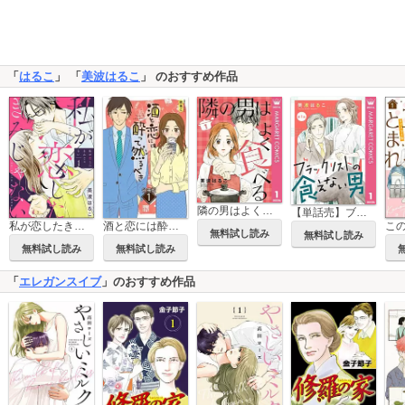
「
はるこ
」 「
美波はるこ
」 のおすすめ作品
隣の男はよく食べる
【単話売】ブラックリストの食えない男
私が恋したきみじゃない（分冊版）
酒と恋には酔って然るべき【分冊版】
無料試し読み
無料試し読み
無料試し読み
無料試し読み
「
エレガンスイブ
」のおすすめ作品