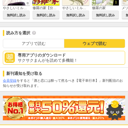
修羅の家【分冊版】
やさしいミルク【分冊版】
修羅の家
やさしいミルク【電子単行本】
無料試し読み
無料試し読み
無料試し読み
無料試し読み
読み方を選択
アプリで読む
ウェブで読む
専用アプリのダウンロード
サクサクまんがを読めて多機能！
新刊通知を受け取る
会員登録
をすると「酒と恋には酔って然るべき【電子単行本】」新刊配信のお
知らせが受け取れます。