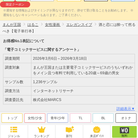
限定クーポン
※通知する情報およびタイミングが異なりますので、併せて受け取ることをお勧めします。 ※
通知をしないキャンペーンもあります。ご了承ください。
まんが王国
はるこ
女性漫画
エレガンスイブ
酒と恋には酔って然る
べき【電子単行本】
お得感No.1表記について
「電子コミックサービスに関するアンケート」
調査期間
2026年3月6日～2026年3月18日
調査対象
まんが王国または主要電子コミックサービスのうちいずれか
をメイン且つ有料で利用している20歳～69歳の男女
サンプル数
1,236サンプル
調査方法
インターネットリサーチ
調査委託先
株式会社MARCS
詳細表示▼
トップ
女性/少女
青年/少年
TL
BL
オトナ
無料
ジャンル
ランキング
新刊
来店ﾎﾟｲﾝﾄ