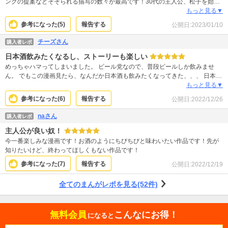
ングの提案などそそられる描写の数々が最高です！30代の主人公、松子を始め
とする登場人物の恋愛模様や友情も会社の人間関係が中心のため、仕事漫画と
もっと見る▼
して楽しめる側面も。読めば読むほど、登場人物を皆好きになってしまいま
参考になった(
5
)
報告する
公開日:
2023/01/10
す。
チーズさん
購入者レポ
日本酒飲みたくなるし、ストーリーも楽しい
めっちゃハマってしまいました。 ビール党なので、普段ビールしか飲みませ
ん。 でもこの漫画見たら、なんだか日本酒も飲みたくなってきた、、、 日本酒
をこよなく愛し、 日本酒に合わせたおつまみを用意する松子さん 尊敬します
もっと見る▼
お酒好きをポジティブに描いてくれてるのもすてき！ （わたしは酒豪といじら
参考になった(
6
)
報告する
公開日:
2022/12/26
れるので、、、） 恋愛ストーリーも丁寧に描かれていて 読んでて飽きません。
作者の方は天才だと思う。
naさん
購入者レポ
主人公が良い奴！
今一番楽しみな漫画です！お酒のようにちびちびと味わいたい作品です！先が
知りたいけど、終わってほしくもない作品です！
参考になった(
7
)
報告する
公開日:
2022/12/19
全てのまんがレポを見る(52件)
無料会員
こんなにお得！
になると