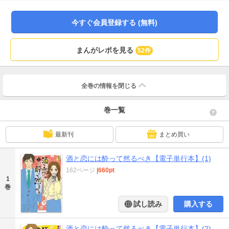
今すぐ会員登録する (無料)
まんがレポを見る
52件
全巻の情報を
閉じる
巻一覧
最新刊
まとめ買い
酒と恋には酔って然るべき【電子単行本】(1)
162ページ
|
660pt
1
巻
試し読み
購入する
酒と恋には酔って然るべき【電子単行本】(2)