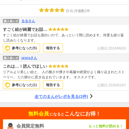
(
5.0
)
評価数
2
件
るるさん
購入者レポ
すごく絵が綺麗でお話…
すごく絵が綺麗でお話も面白いので、あっという間に読めます。何度も繰り返
し読みたくなります。
参考になった(
5
)
報告する
公開日:
2024/06/03
uraraさん
購入者レポ
これは…！読んでほしい
リアルより美しい絵と、 人の脆さや儚さや葛藤や絶望がよく織り込まれたスト
ーリー。 ただ静かに惹き込まれていきます。 オススメです。
参考になった(
1
)
報告する
公開日:
2026/01/07
全てのまんがレポを見る(2件)
無料会員
こんなにお得！
になると
会員限定無料
もっと無料が読める！