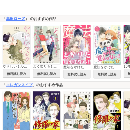
「
高田ローズ
」 のおすすめ作品
やさしいミルク【分冊版】
よく知りもしない男［ばら売り］［DRUNK!］
魔法をかけた覚えはない!!
魔法をかけた覚えはない!!プチキス
無料試し読み
無料試し読み
無料試し読み
無料試し読み
「
エレガンスイブ
」のおすすめ作品