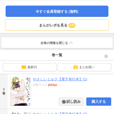
リアスな青年・金城で……!? ※巻末に雑誌時のカラーページを収録しておりま
す。
今すぐ会員登録する (無料)
まんがレポを見る
2件
全巻の情報を
閉じる
巻一覧
最新刊
まとめ買い
やさしいミルク【電子単行本】(1)
170ページ
|
660pt
1
巻
試し読み
購入する
やさしいミルク【電子単行本】(2)