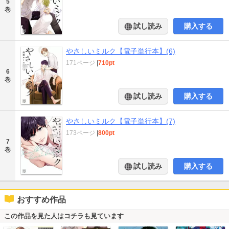
5
巻
試し読み
購入する
やさしいミルク【電子単行本】(6)
171ページ
|
710pt
6
巻
試し読み
購入する
やさしいミルク【電子単行本】(7)
173ページ
|
800pt
7
巻
試し読み
購入する
おすすめ作品
この作品を見た人はコチラも見ています