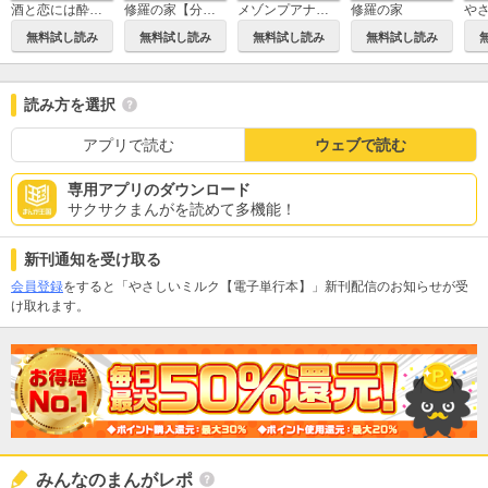
修羅の家【分冊版】
修羅の家
酒と恋には酔って然るべき【電子単行本】
メゾンプアナの7人の食卓【電子単行本】
無料試し読み
無料試し読み
無料試し読み
無料試し読み
読み方を選択
アプリで読む
ウェブで読む
専用アプリのダウンロード
サクサクまんがを読めて多機能！
新刊通知を受け取る
会員登録
をすると「やさしいミルク【電子単行本】」新刊配信のお知らせが受
け取れます。
みんなのまんがレポ