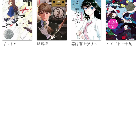
恋は雨上がりのように
ギフト±
幽麗塔
ヒメゴト～十九歳の制服～