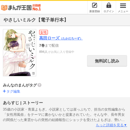
新規登録
ログイン
メニュー
やさしいミルク【電子単行本】
女性
高田ローズ
（たかだろーず）
7巻
まで配信
894人
がお気に入り登録中
無料試し読み
みんなのまんがタグ
タグ編集
あらすじ | ストーリー
35歳の小説家・青葉よもぎ。小説家としては崖っぷちで、担当の女性編集から
「女性用風俗」をテーマに書かないかと提案されていた。そんな中、長年男女
の関係だった東雲からの突然の結婚報告にショックを受けたよもぎは、勢いで
女性用風俗を利用。そこに現れたのは家政夫としてよもぎが雇っているミステ
もっと詳細を見る▼