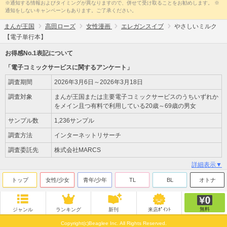
※通知する情報およびタイミングが異なりますので、併せて受け取ることをお勧めします。 ※
通知をしないキャンペーンもあります。ご了承ください。
まんが王国
高田ローズ
女性漫画
エレガンスイブ
やさしいミルク
【電子単行本】
お得感No.1表記について
「電子コミックサービスに関するアンケート」
調査期間
2026年3月6日～2026年3月18日
調査対象
まんが王国または主要電子コミックサービスのうちいずれか
をメイン且つ有料で利用している20歳～69歳の男女
サンプル数
1,236サンプル
調査方法
インターネットリサーチ
調査委託先
株式会社MARCS
詳細表示▼
トップ
女性/少女
青年/少年
TL
BL
オトナ
無料
ジャンル
ランキング
新刊
来店ﾎﾟｲﾝﾄ
Copyright(c)Beaglee Inc. All Rights Reserved.