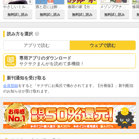
修羅の家【分冊版】
修
やさしいミルク【電子単行本】
酒と恋には酔って然るべき【電子単行本】
メゾンプアナの7人の食卓【電子単行本】
無料試し読み
無料試し読み
無料試し読み
無料試し読み
読み方を選択
アプリで読む
ウェブで読む
専用アプリのダウンロード
サクサクまんがを読めて多機能！
新刊通知を受け取る
会員登録
をすると「ヤクザにお風呂で働かされてます。【分冊版】」新刊配信
のお知らせが受け取れます。