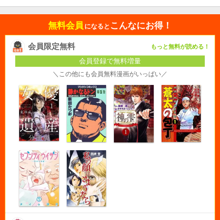
無料会員
こんなにお得！
になると
会員限定無料
もっと無料が読める！
会員登録で無料増量
＼この他にも会員無料漫画がいっぱい／