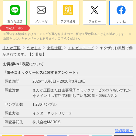
友だち追加
メルマガ
アプリ通知
フォロー
いいね
限定クーポン
※通知する情報およびタイミングが異なりますので、併せて受け取ることをお勧めします。 ※
通知をしないキャンペーンもあります。ご了承ください。
まんが王国
たかし♂
女性漫画
エレガンスイブ
ヤクザにお風呂で働
かされてます。【分冊版】
お得感No.1表記について
「電子コミックサービスに関するアンケート」
調査期間
2026年3月6日～2026年3月18日
調査対象
まんが王国または主要電子コミックサービスのうちいずれか
をメイン且つ有料で利用している20歳～69歳の男女
サンプル数
1,236サンプル
調査方法
インターネットリサーチ
調査委託先
株式会社MARCS
詳細表示▼