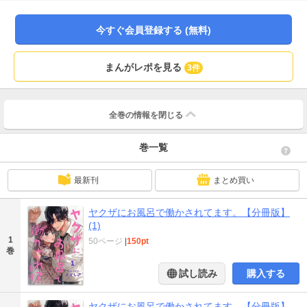
今すぐ会員登録する (無料)
まんがレポを見る
3件
全巻の情報を
閉じる
巻一覧
最新刊
まとめ買い
ヤクザにお風呂で働かされてます。【分冊版】
(1)
1
50ページ
|
150pt
巻
試し読み
購入する
ヤクザにお風呂で働かされてます。【分冊版】