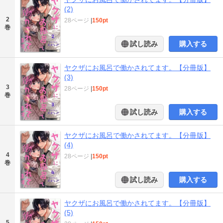
(2)
2
28ページ
|
150pt
巻
試し読み
購入する
ヤクザにお風呂で働かされてます。【分冊版】
(3)
3
28ページ
|
150pt
巻
試し読み
購入する
ヤクザにお風呂で働かされてます。【分冊版】
(4)
4
28ページ
|
150pt
巻
試し読み
購入する
ヤクザにお風呂で働かされてます。【分冊版】
(5)
5