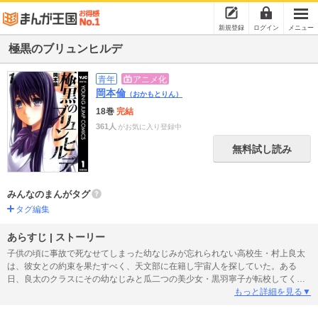
新規登録
ログイン
メニュー
極黒のブリュンヒルデ
青年
アニメ化
岡本倫
（おかもとりん）
18巻
完結
361人
がお気に入り登録中
無料試し読み
みんなのまんがタグ
タグ編集
あらすじ | ストーリー
子供の頃に事故で死なせてしまった幼なじみが忘れられない高校生・村上良太
は、彼女との約束を果たすべく、天文部に在籍し宇宙人を探していた。ある
日、良太のクラスにその幼なじみと瓜二つの美少女・黒羽寧子が転校してく
る。どこか浮世離れした彼女の秘密とは一体…!? 純愛ダークファンタジー！
もっと詳細を見る▼