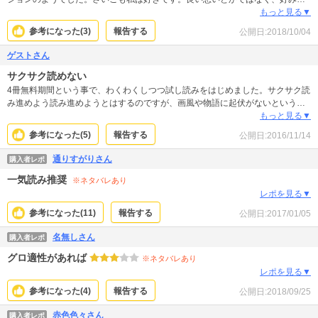
いうところでとても楽しめる作品でした。心情重視だし、絶対的テーマがあ
もっと見る▼
り、出来るだけきめこまやかに描こうとしている熱意が伝わってきて、信頼し
参考になった(
3
)
報告する
公開日:
2018/10/04
て楽しませて頂けました。そういったところを評価される方にはとても味わい
深く楽しめるかもしれません。女性のほうが好みの方、多いかも知れません。
ゲストさん
心がなんだか疲れたというときにまた読みたいシリーズです。
サクサク読めない
4冊無料期間という事で、わくわくしつつ試し読みをはじめました。サクサク読
み進めよう読み進めようとはするのですが、画風や物語に起伏がないというか
単調過ぎて、、、、途中で眠くなったり素直に世界観に入り込めなかったりし
もっと見る▼
てしまい、結局2巻目の中盤までしか読めませんでした。
参考になった(
5
)
報告する
公開日:
2016/11/14
通りすがりさん
購入者レポ
一気読み推奨
※ネタバレあり
レポを見る▼
参考になった(
11
)
報告する
公開日:
2017/01/05
名無しさん
購入者レポ
グロ適性があれば
※ネタバレあり
レポを見る▼
参考になった(
4
)
報告する
公開日:
2018/09/25
赤色色々さん
購入者レポ