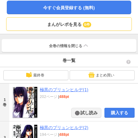
今すぐ会員登録する (無料)
まんがレポを見る
6件
全巻の情報を
閉じる
巻一覧
最終巻
まとめ買い
極黒のブリュンヒルデ(1)
202ページ
|
488pt
1
巻
試し読み
購入する
極黒のブリュンヒルデ(2)
194ページ
|
488pt
2