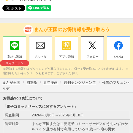
まんが王国のお得情報を受け取ろう
友だち追加
メルマガ
アプリ通知
フォロー
いいね
限定クーポン
※通知する情報およびタイミングが異なりますので、併せて受け取ることをお勧めします。 ※
通知をしないキャンペーンもあります。ご了承ください。
まんが王国
岡本倫
青年漫画
週刊ヤングジャンプ
極黒のブリュンヒ
ルデ
お得感No.1表記について
「電子コミックサービスに関するアンケート」
調査期間
2026年3月6日～2026年3月18日
調査対象
まんが王国または主要電子コミックサービスのうちいずれか
をメイン且つ有料で利用している20歳～69歳の男女