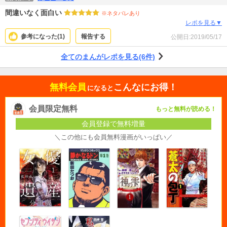
間違いなく面白い
※ネタバレあり
レポを見る▼
参考になった(
1
)
報告する
公開日:
2019/05/17
全てのまんがレポを見る(6件)
無料会員
こんなにお得！
になると
会員限定無料
もっと無料が読める！
会員登録で無料増量
＼この他にも会員無料漫画がいっぱい／