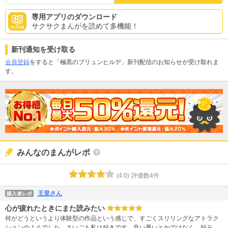
専用アプリのダウンロード
サクサクまんがを読めて多機能！
新刊通知を受け取る
会員登録
をすると「極黒のブリュンヒルデ」新刊配信のお知らせが受け取れま
す。
みんなのまんがレポ
(
4.0
)
評価数
4
件
王里さん
購入者レポ
心が疲れたときにまた読みたい
何がどうというより体験型の作品という感じで、すごくスリリングなアトラク
ションのようでした。さいごも私は好きです。良い悪いとかではなく、好みと