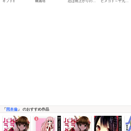
恋は雨上がりのように
ギフト±
幽麗塔
ヒメゴト～十九歳の制服～
「
岡本倫
」 のおすすめ作品