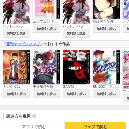
エルフェンリート
君は淫らな僕の女王
ノ
パラレルパラダイス
パラレルパラダイス 特装版
無料試し読み
無料試し読み
無料試し読み
無料試し読み
「
週刊ヤングジャンプ
」のおすすめ作品
王立魔法学園の最下生～貧困街上がりの最強魔法師、貴族だらけの学園で無双する～
BUNGO―ブンゴ―
キングダム
GANTZ
ヤ
無料試し読み
無料試し読み
無料試し読み
無料試し読み
読み方を選択
アプリで読む
ウェブで読む