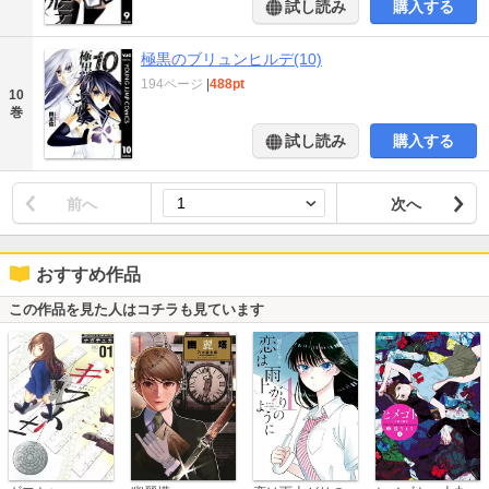
試し読み
購入する
極黒のブリュンヒルデ(10)
194ページ
|
488pt
10
巻
試し読み
購入する
前へ
次へ
おすすめ作品
この作品を見た人はコチラも見ています