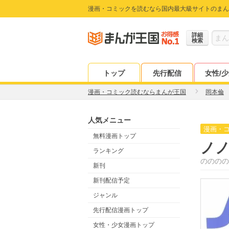
漫画・コミックを読むなら国内最大級サイトのまん
詳細
検索
トップ
先行配信
女性/
漫画・コミック読むならまんが王国
岡本倫
人気メニュー
漫画・
無料漫画トップ
ノ
ランキング
のののの
新刊
新刊配信予定
ジャンル
先行配信漫画トップ
女性・少女漫画トップ