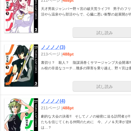
211ページ |
488pt
天才男装ジャンパー野々宮の破天荒ライフ!! 男子のフ
活やら温泉やら部活やらで、心臓に悪い衝撃の超展開が待
試し読み
ノノノノ(3)
213ページ |
488pt
裏切り？ 殺人？ 陰謀渦巻くサマージャンプ大会開幕!
ル校の非道なコーチ…幾多の障害を乗り越え、野々宮は
試し読み
ノノノノ(4)
211ページ |
488pt
劇的な大会の決着!! そしてノノの秘密に迫る訪問者が
たちを信じてくれる仲間のために 今、ノノ＆天津が逆転
は…？