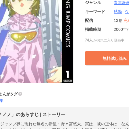
ジャンル
青年漫
キーワード
感動
ウ
配信
13巻
完
掲載時期
2000年
74人
がお気に入り登録中
無料試し読み
まんがタグ
集
ノノノ」のあらすじ | ストーリー
ジャンプ界に現れた無名の新星・野々宮悠太。実は、彼の正体は…なん