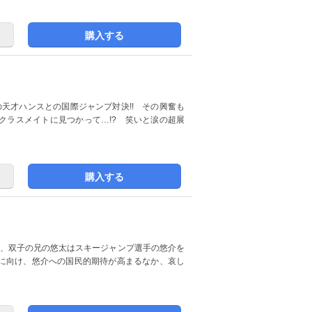
購入する
の天才ハンスとの国際ジャンプ対決!! その興奮も
クラスメイトに見つかって…!? 笑いと涙の超展
購入する
と、双子の兄の悠太はスキージャンプ選手の悠介を
に向け、悠介への国民的期待が高まるなか、哀し