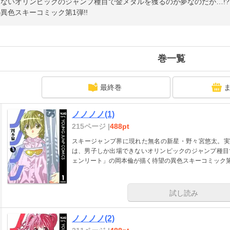
きないオリンピックのジャンプ種目で金メダルを獲るのが夢なのだが…!
異色スキーコミック第1弾!!
巻一覧
最終巻
ノノノノ(1)
215ページ |
488pt
スキージャンプ界に現れた無名の新星・野々宮悠太。実
は、男子しか出場できないオリンピックのジャンプ種目
ェンリート」の岡本倫が描く待望の異色スキーコミック第1
試し読み
ノノノノ(2)