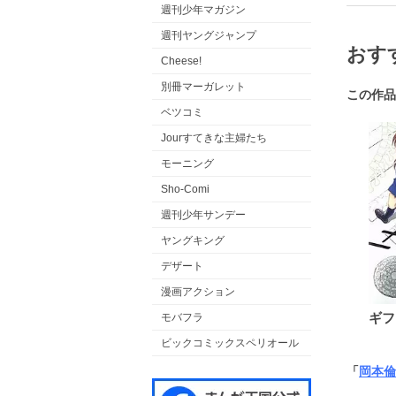
週刊少年マガジン
週刊ヤングジャンプ
おす
Cheese!
別冊マーガレット
この作品
ベツコミ
Jourすてきな主婦たち
モーニング
Sho-Comi
週刊少年サンデー
ヤングキング
デザート
漫画アクション
ギフ
モバフラ
ビックコミックスペリオール
「
岡本倫