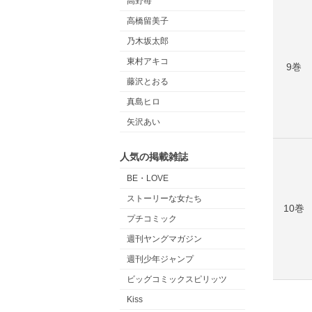
高野苺
高橋留美子
乃木坂太郎
東村アキコ
9巻
藤沢とおる
真島ヒロ
矢沢あい
人気の掲載雑誌
BE・LOVE
ストーリーな女たち
10巻
プチコミック
週刊ヤングマガジン
週刊少年ジャンプ
ビッグコミックスピリッツ
Kiss