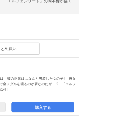
? 「エルフェンリート」の岡本倫が描く
まとめ買い
は、彼の正体は…なんと男装した女の子!! 彼女
で金メダルを獲るのが夢なのだが…!? 「エルフ
弾!!
購入する