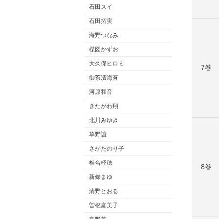
石田スイ
石田拓実
海野つなみ
楳図かずお
大久保ヒロミ
7巻
御茶漬海苔
河原和音
きたがわ翔
北川みゆき
草野誼
さかたのり子
椎名軽穂
8巻
新條まゆ
清野とおる
曽根富美子