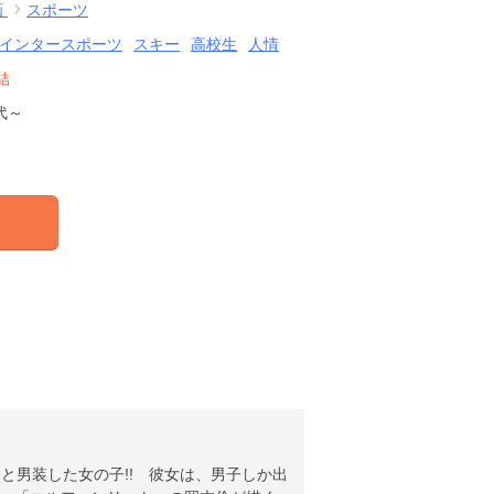
画
スポーツ
インタースポーツ
スキー
高校生
人情
結
代～
と男装した女の子!! 彼女は、男子しか出