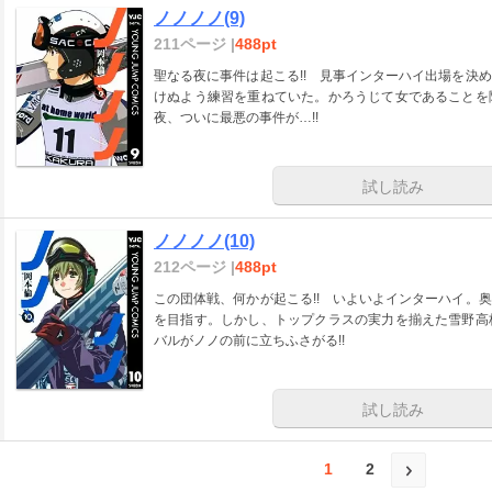
ノノノノ(9)
211ページ |
488pt
聖なる夜に事件は起こる!! 見事インターハイ出場を決
けぬよう練習を重ねていた。かろうじて女であることを
夜、ついに最悪の事件が…!!
試し読み
ノノノノ(10)
212ページ |
488pt
この団体戦、何かが起こる!! いよいよインターハイ。
を目指す。しかし、トップクラスの実力を揃えた雪野高
バルがノノの前に立ちふさがる!!
試し読み
1
2