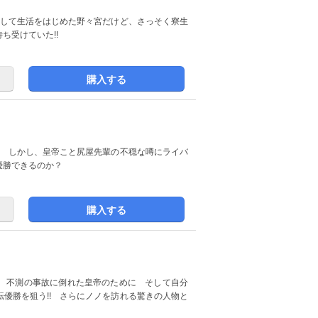
リして生活をはじめた野々宮だけど、さっそく寮生
ち受けていた!!
購入する
! しかし、皇帝こと尻屋先輩の不穏な噂にライバ
優勝できるのか？
購入する
!! 不測の事故に倒れた皇帝のために そして自分
優勝を狙う!! さらにノノを訪れる驚きの人物と