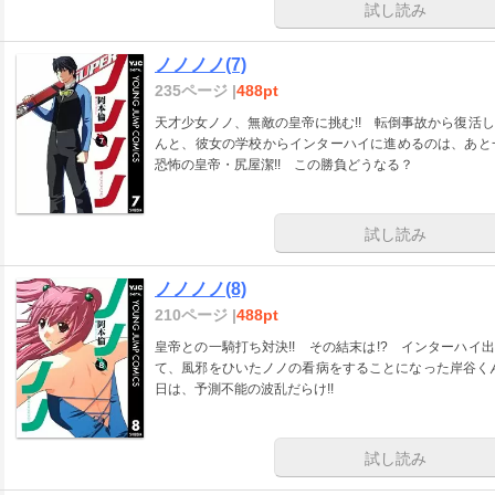
試し読み
ノノノノ(7)
235ページ |
488pt
天才少女ノノ、無敵の皇帝に挑む!! 転倒事故から復活
んと、彼女の学校からインターハイに進めるのは、あと
恐怖の皇帝・尻屋潔!! この勝負どうなる？
試し読み
ノノノノ(8)
210ページ |
488pt
皇帝との一騎打ち対決!! その結末は!? インターハイ
て、風邪をひいたノノの看病をすることになった岸谷くん
日は、予測不能の波乱だらけ!!
試し読み