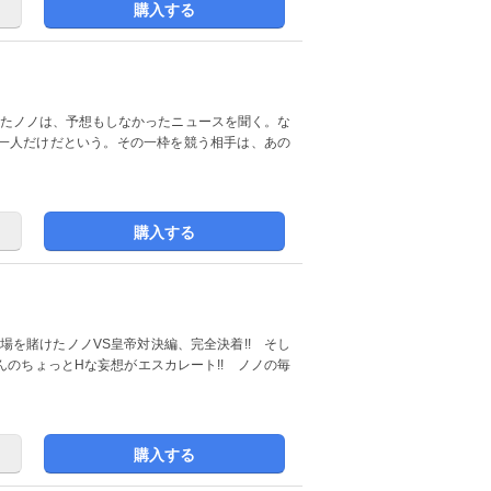
購入する
したノノは、予想もしなかったニュースを聞く。な
一人だけだという。その一枠を競う相手は、あの
購入する
出場を賭けたノノVS皇帝対決編、完全決着!! そし
のちょっとHな妄想がエスカレート!! ノノの毎
購入する