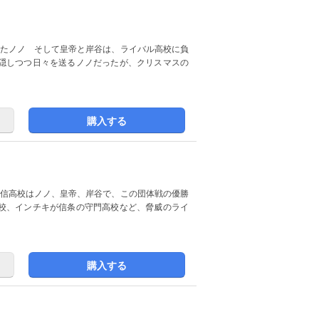
めたノノ そして皇帝と岸谷は、ライバル高校に負
隠しつつ日々を送るノノだったが、クリスマスの
購入する
奥信高校はノノ、皇帝、岸谷で、この団体戦の優勝
校、インチキが信条の守門高校など、脅威のライ
購入する