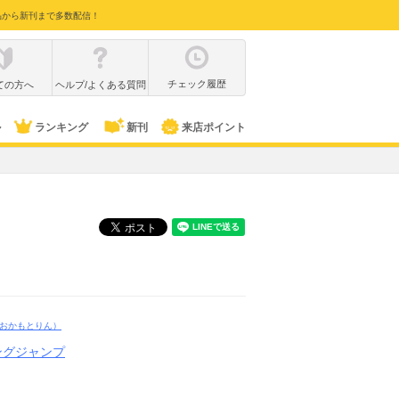
品から新刊まで多数配信！
チェック履歴
ての方へ
ヘルプ/よくある質問
ル
ランキング
新刊
来店ポイント
おかもとりん）
ングジャンプ