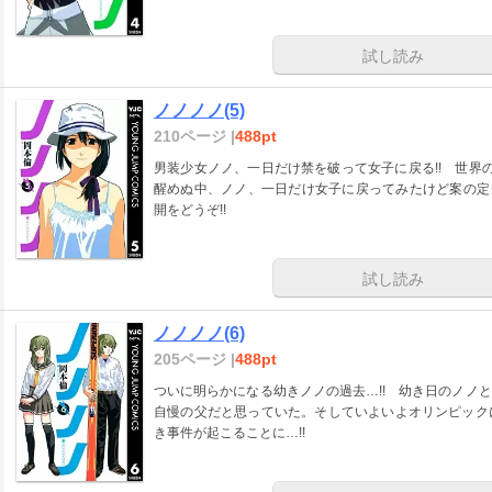
試し読み
ノノノノ(5)
210ページ |
488pt
男装少女ノノ、一日だけ禁を破って女子に戻る!! 世界
醒めぬ中、ノノ、一日だけ女子に戻ってみたけど案の定
開をどうぞ!!
試し読み
ノノノノ(6)
205ページ |
488pt
ついに明らかになる幼きノノの過去…!! 幼き日のノノ
自慢の父だと思っていた。そしていよいよオリンピック
き事件が起こることに…!!