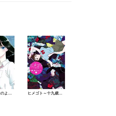
恋は雨上がりのように
ヒメゴト～十九歳の制服～