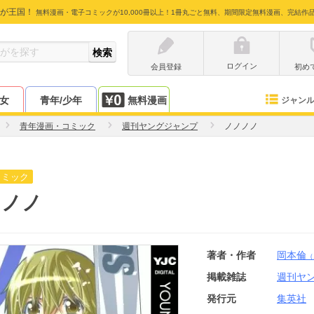
が王国！
無料漫画・電子コミックが10,000冊以上！1冊丸ごと無料、期間限定無料漫画、完結作
ログイン
会員登録
初め
少女
青年/少年
無料漫画
ジャン
青年漫画・コミック
週刊ヤングジャンプ
ノノノノ
コミック
ノノノ
著者・作者
岡本倫
（
掲載雑誌
週刊ヤ
発行元
集英社