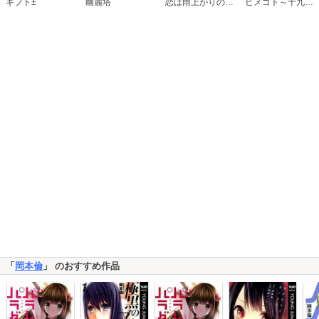
恋は雨上がりのように
ギフト±
幽麗塔
ヒメゴト～十九歳の制服～
「
岡本倫
」 のおすすめ作品