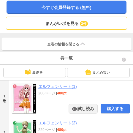
今すぐ会員登録する (無料)
まんがレポを見る
3件
全巻の情報を
閉じる
巻一覧
最終巻
まとめ買い
エルフェンリート(1)
208ページ
|
480pt
1
巻
試し読み
購入する
エルフェンリート(2)
229ページ
|
480pt
2