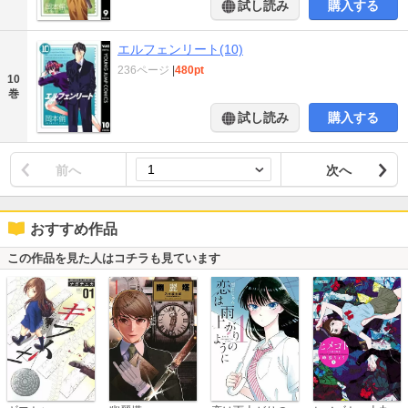
試し読み
購入する
エルフェンリート(10)
236ページ
|
480pt
10
巻
試し読み
購入する
前へ
次へ
おすすめ作品
この作品を見た人はコチラも見ています