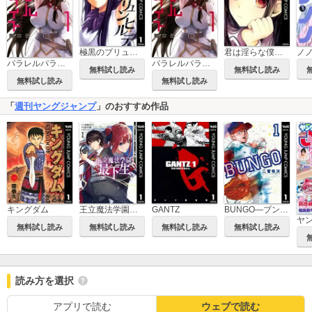
極黒のブリュンヒルデ
君は淫らな僕の女王
ノ
パラレルパラダイス
パラレルパラダイス 特装版
無料試し読み
無料試し読み
無料試し読み
無料試し読み
「
週刊ヤングジャンプ
」のおすすめ作品
王立魔法学園の最下生～貧困街上がりの最強魔法師、貴族だらけの学園で無双する～
BUNGO―ブンゴ―
キングダム
GANTZ
ヤ
無料試し読み
無料試し読み
無料試し読み
無料試し読み
読み方を選択
アプリで読む
ウェブで読む