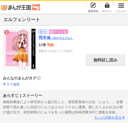
新規登録
ログイン
メニュー
エルフェンリート
青年
アニメ化
岡本倫
（おかもとりん）
12巻
完結
182人
がお気に入り登録中
無料試し読み
みんなのまんがタグ
タグ編集
あらすじ | ストーリー
偶発的事故により研究所から逃げ出した、突然変異体の少女「にゅう」。全裸
状態で流れ着いた浜辺でにゅうはユカとコウタに遭遇。家にかくまわれるが再
び逃げ出す。研究材料のにゅうを失った蔵間は特殊部隊SATに捜索を依頼。人
間兵器と呼ばれるSATの坂東はにゅうを発見するが恐ろしい事態が…！
もっと詳細を見る▼