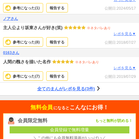
ようとするような、男性の下心が目立ちすぎてせっかく良いストーリーが勿体
参考になった(
1
)
報告する
公開日:
2024/05/17
ない気がしました。私は女性ですが、少女、女性、少年、青年、どのジャンル
の漫画も幅広く読んできましたが、この作品はベタなスケベシーンがなければ
ノアさん
かなり良い作品だと思います。
主人公より坂東さんが好き(笑)
※ネタバレあり
レポを見る▼
参考になった(
8
)
報告する
公開日:
2018/07/27
0163さん
人間の醜さを描いた名作
※ネタバレあり
レポを見る▼
参考になった(
7
)
報告する
公開日:
2019/07/29
全てのまんがレポを見る(3件)
無料会員
こんなにお得！
になると
会員限定無料
もっと無料が読める！
会員登録で無料増量
＼この他にも会員無料漫画がいっぱい／