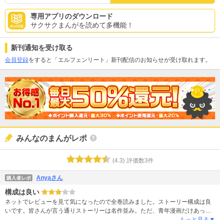
専用アプリのダウンロード
サクサクまんがを読めて多機能！
新刊通知を受け取る
会員登録
をすると「エルフェンリート」新刊配信のお知らせが受け取れます。
みんなのまんがレポ
(
4.3
)
評価数
3
件
Anyaさん
購入者レポ
構成は良い
ネットでレビューを見て気になったので全巻読みました。ストーリー構成は良
いです。皆さんが言う通りストーリーは名作並み。ただ、青年漫画だけあって
冴えない主人公がハーレムな状況の中にいたり、やたらと女性キャラを裸にし
もっと見る▼