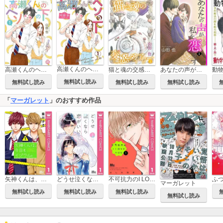
高瀬くんのヘソの下
高瀬くんのヘソの下【単行本版】
猫と魂の交感ダイアリー
あなたの声が私を恋らす
無料試し読み
無料試し読み
無料試し読み
無料試し読み
「
マーガレット
」のおすすめ作品
矢神くんは、今日もイジワル。
どうせ泣くなら恋がいい
不可抗力のI LOVE YOU
マーガレット
無料試し読み
無料試し読み
無料試し読み
無料試し読み