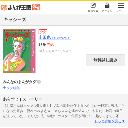
新規登録
ログイン
メニュー
キッシ～ズ
少女
山田也
（やまだなり）
16巻
完結
38人
がお気に入り登録中
無料試し読み
みんなのまんがタグ
タグ編集
あらすじ | ストーリー
【お隣さんはイケメン5人組！】父親の海外赴任をきっかけに一軒家に残ること
になった果歩。親友のみよ志＆ユメちゃんを連れ込んで、やりたい放題の毎日
を送っていた。そんな矢先、学校中のスター集団が隣に引っ越してきて、不思
議な生活がスタート。恋に友情に奮闘する高校生達の等身大な恋愛模様をご覧
もっと詳細を見る▼
あれ！