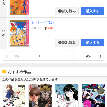
巻
試し読み
購入する
キッシ～ズ(10)
200ページ
|
494pt
10
巻
試し読み
購入する
前へ
次へ
おすすめ作品
この作品を見た人はコチラも見ています