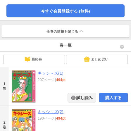
今すぐ会員登録する (無料)
全巻の情報を
閉じる
巻一覧
最終巻
まとめ買い
キッシ～ズ(1)
207ページ
|
494pt
1
巻
試し読み
購入する
キッシ～ズ(2)
190ページ
|
494pt
2
巻