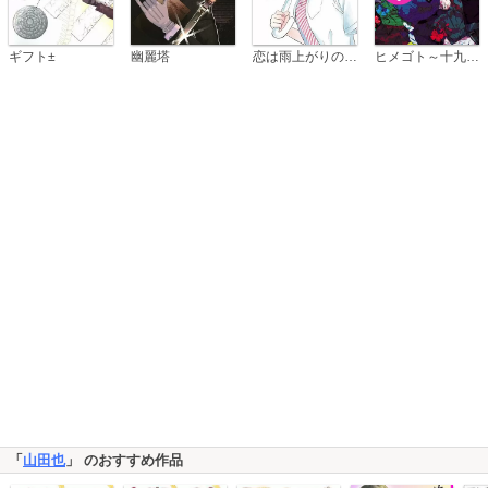
恋は雨上がりのように
ギフト±
幽麗塔
ヒメゴト～十九歳の制服～
「
山田也
」 のおすすめ作品