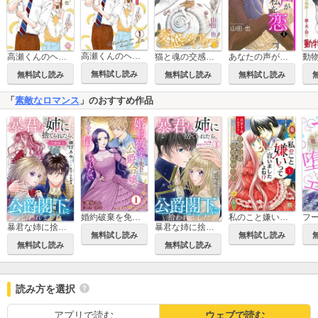
高瀬くんのヘソの下
高瀬くんのヘソの下【単行本版】
猫と魂の交感ダイアリー
あなたの声が私を恋らす
無料試し読み
無料試し読み
無料試し読み
無料試し読み
「
素敵なロマンス
」のおすすめ作品
婚約破棄を免れた公爵令嬢は、夫の愛を信じられない
私のこと嫌いって言いましたよね！？変態公爵による困った溺愛結婚生活【単行本版】
暴君な姉に捨てられたら、公爵閣下に拾われました【合冊版】
暴君な姉に捨てられたら、公爵閣下に拾われました
無料試し読み
無料試し読み
無料試し読み
無料試し読み
読み方を選択
アプリで読む
ウェブで読む