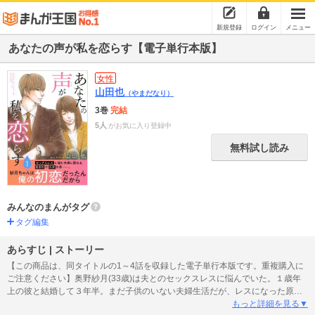
新規登録
ログイン
メニュー
あなたの声が私を恋らす【電子単行本版】
女性
山田也
（やまだなり）
3巻
完結
5人
がお気に入り登録中
無料試し読み
みんなのまんがタグ
タグ編集
あらすじ | ストーリー
【この商品は、同タイトルの1～4話を収録した電子単行本版です。重複購入に
ご注意ください】奥野紗月(33歳)は夫とのセックスレスに悩んでいた。１歳年
上の彼と結婚して３年半。まだ子供のいない夫婦生活だが、レスになった原因
は時と共に夫のセックスが雑になってしまい、夜の誘いを２度拒否したら誘っ
もっと詳細を見る▼