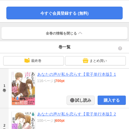
てこなくなったから。今では、別の部屋に寝るようになってしまった…。ある
日、隣の部屋に越してきた隣人があいさつに訪れる。その日から、クローゼッ
トの中から隣の人の喘ぎ声が聞こえるようになってしまって!?隣から聞こえて
今すぐ会員登録する (無料)
きた男性の声に気持ちが高ぶった紗月は、その日、その声の男性を想像して自
分で自分を慰めてしまい――!?
全巻の情報を
閉じる
巻一覧
最終巻
まとめ買い
あなたの声が私を恋らす【電子単行本版】1
116ページ
|
700pt
1
巻
試し読み
購入する
あなたの声が私を恋らす【電子単行本版】2
100ページ
|
600pt
2