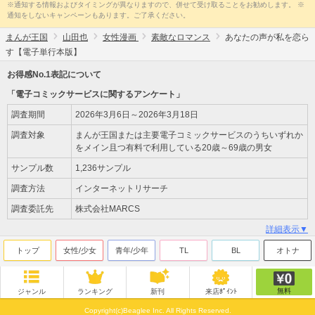
※通知する情報およびタイミングが異なりますので、併せて受け取ることをお勧めします。 ※
通知をしないキャンペーンもあります。ご了承ください。
まんが王国
山田也
女性漫画
素敵なロマンス
あなたの声が私を恋ら
す【電子単行本版】
お得感No.1表記について
「電子コミックサービスに関するアンケート」
調査期間
2026年3月6日～2026年3月18日
調査対象
まんが王国または主要電子コミックサービスのうちいずれか
をメイン且つ有料で利用している20歳～69歳の男女
サンプル数
1,236サンプル
調査方法
インターネットリサーチ
調査委託先
株式会社MARCS
詳細表示▼
トップ
女性/少女
青年/少年
TL
BL
オトナ
無料
ジャンル
ランキング
新刊
来店ﾎﾟｲﾝﾄ
Copyright(c)Beaglee Inc. All Rights Reserved.