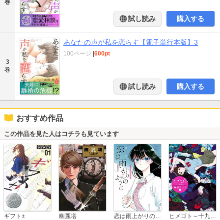
巻
試し読み
購入する
あなたの声が私を恋らす【電子単行本版】3
100ページ
|
600pt
3
巻
試し読み
購入する
おすすめ作品
この作品を見た人はコチラも見ています
恋は雨上がりのように
ギフト±
幽麗塔
ヒメゴト～十九歳の制服～