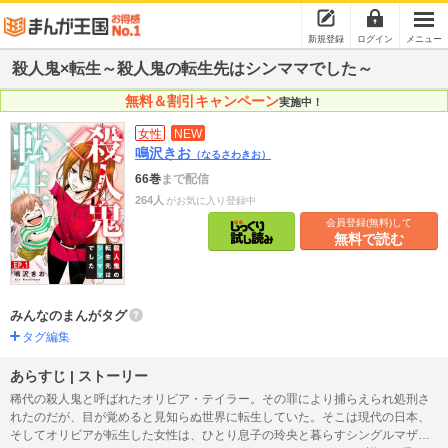
新規登録
ログイン
メニュー
殺人鬼×転生～殺人鬼の転生先はシンママでした～
無料＆割引キャンペーン
実施中！
女性
NEW
鳴沢きお
（なるさわきお）
66巻
まで配信
264人
がお気に入り登録中
会員登録(無料)して
無料で読む
みんなのまんがタグ
タグ編集
あらすじ | ストーリー
稀代の殺人鬼と呼ばれたオリビア・テイラー。その罪により捕らえられ処刑さ
れたのだが、目が覚めると見知らぬ世界に転生していた。そこは現代の日本、
そしてオリビアが転生した女性は、ひとり息子の玲央と暮らすシングルマザー