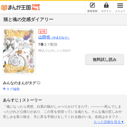
新規登録
ログイン
メニュー
猫と魂の交感ダイアリー
女性
山田也
（やまだなり）
7巻
まで配信
69人
がお気に入り登録中
無料試し読み
みんなのまんがタグ
タグ編集
あらすじ | ストーリー
「魂になったら突然、白黒の猫がしゃべりかけてきた!?」――――死んでしま
ったけれど心残りがあり、この世を彷徨っている魂たち。そんな魂の悲しみや
苦しみを取り除き、天に昇る手助けをしてくれる猫がいる。名前はオタフク。
32歳で突然亡くなった女性が、夫と幼い子供に最後にしてあげたいことを叶え
もっと詳細を見る▼