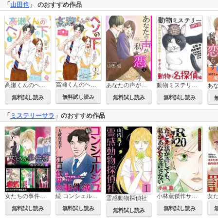
「
山田也
」 のおすすめ作品
高瀬くんのヘソの下
高瀬くんのヘソの下【単行本版】
あなたの声が私を恋らす
動物ミステリー傑作選～動物は名探偵編～
無料試し読み
無料試し読み
無料試し読み
無料試し読み
「
ミステリーサラ
」のおすすめ作品
女たちの事件簿 超合本版
続 コンシェルジュ江口鉄平の事件簿＜単話版＞
小林薫傑作サスペンス R20-罪と罰- たとえ法が許しても、私があなたを許さない
霊感動物探偵社
無料試し読み
無料試し読み
無料試し読み
無料試し読み