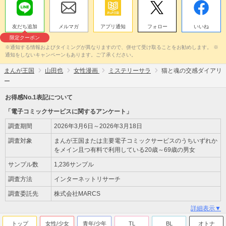
友だち追加
メルマガ
アプリ通知
フォロー
いいね
限定クーポン
※通知する情報およびタイミングが異なりますので、併せて受け取ることをお勧めします。 ※
通知をしないキャンペーンもあります。ご了承ください。
まんが王国
山田也
女性漫画
ミステリーサラ
猫と魂の交感ダイアリ
ー
お得感No.1表記について
「電子コミックサービスに関するアンケート」
調査期間
2026年3月6日～2026年3月18日
調査対象
まんが王国または主要電子コミックサービスのうちいずれか
をメイン且つ有料で利用している20歳～69歳の男女
サンプル数
1,236サンプル
調査方法
インターネットリサーチ
調査委託先
株式会社MARCS
詳細表示▼
トップ
女性/少女
青年/少年
TL
BL
オトナ