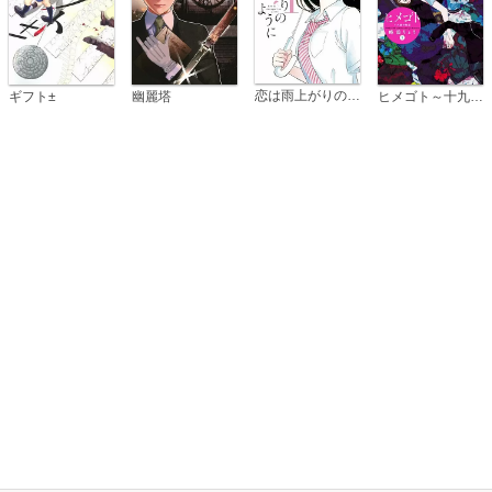
恋は雨上がりのように
ギフト±
幽麗塔
ヒメゴト～十九歳の制服～