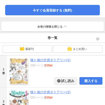
てあげる『ぼたん日和』。母への感謝を伝えたい少女のために奔走する『嘘は
さよならのかわり』。ノラ猫たちとともに猫好きなおばあさんを殺した犯人を
探す『猫たちの挽歌』など、オタフクと魂となった人間たちが繰り広げる感動
今すぐ会員登録する (無料)
ミステリー。
全巻の情報を
閉じる
巻一覧
最新刊
まとめ買い
猫と魂の交感ダイアリー(1)
230ページ
|
530pt
1
巻
試し読み
購入する
猫と魂の交感ダイアリー(2)
232ページ
|
530pt
2