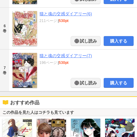
猫と魂の交感ダイアリー(6)
211ページ
|
530pt
6
巻
試し読み
購入する
猫と魂の交感ダイアリー(7)
196ページ
|
530pt
7
巻
試し読み
購入する
おすすめ作品
この作品を見た人はコチラも見ています