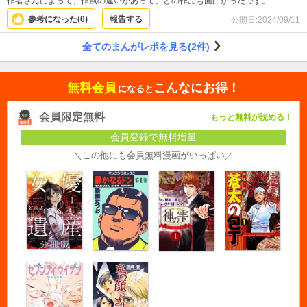
作者さんによって、作風の違いがあって、どの作品も面白かったです。
参考になった(
0
)
報告する
公開日:
2024/09/11
全てのまんがレポを見る(2件)
無料会員
こんなにお得！
になると
会員限定無料
もっと無料が読める！
会員登録で無料増量
＼この他にも会員無料漫画がいっぱい／