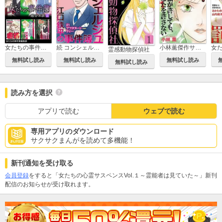
女たちの事件簿 超合本版
続 コンシェルジュ江口鉄平の事件簿＜単話版＞
小林薫傑作サスペンス R20-罪と罰- たとえ法が許しても、私があなたを許さない
霊感動物探偵社
無料試し読み
無料試し読み
無料試し読み
無料試し読み
読み方を選択
アプリで読む
ウェブで読む
専用アプリのダウンロード
サクサクまんがを読めて多機能！
新刊通知を受け取る
会員登録
をすると「女たちの心霊サスペンスVol.１～霊能者は見ていた～」新刊
配信のお知らせが受け取れます。