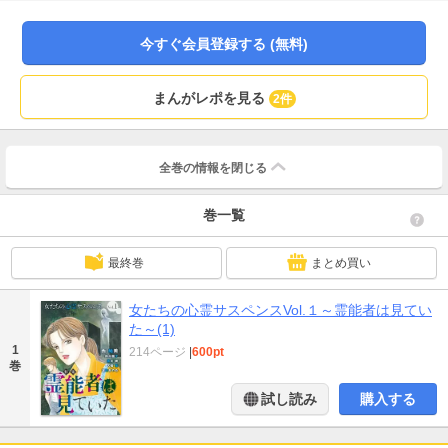
者が、死者の声に耳を傾けて謎を解き明かし、残酷な状況に苦しむ生者を救う
５作品を収録。
今すぐ会員登録する (無料)
まんがレポを見る
2件
全巻の情報を
閉じる
巻一覧
最終巻
まとめ買い
女たちの心霊サスペンスVol.１～霊能者は見てい
た～(1)
1
214ページ
|
600pt
巻
試し読み
購入する