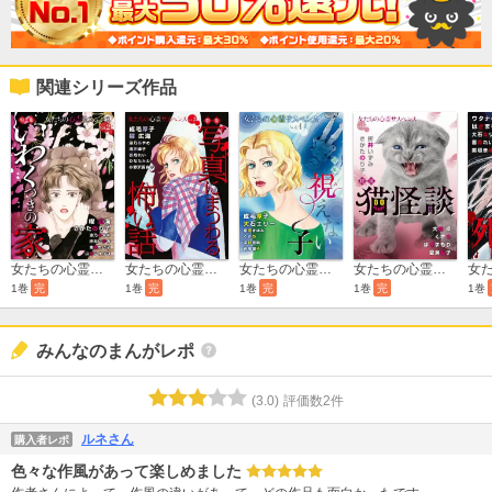
関連シリーズ作品
女たちの心霊サスペンスVol.2～いわくつきの家～
女たちの心霊サスペンスVol.3～写真にまつわる怖い話～
女たちの心霊サスペンスVol.4～視えない子～
女たちの心霊サスペンスVol.5～猫怪談～
1巻
完
1巻
完
1巻
完
1巻
完
1巻
みんなのまんがレポ
(
3.0
)
評価数
2
件
ルネさん
購入者レポ
色々な作風があって楽しめました