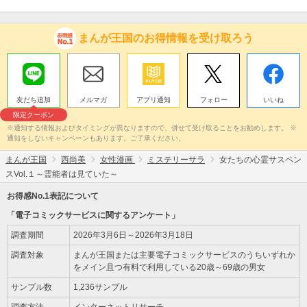
まんが王国のお得情報を受け取ろう
友だち追加
メルマガ
アプリ通知
フォロー
いいね
限定クーポン
※通知する情報およびタイミングが異なりますので、併せて受け取ることをお勧めします。 ※
通知をしないキャンペーンもあります。ご了承ください。
まんが王国
西尚美
女性漫画
ミステリーサラ
女たちの心霊サスペン
スVol.１～霊能者は見ていた～
お得感No.1表記について
「電子コミックサービスに関するアンケート」
調査期間
2026年3月6日～2026年3月18日
調査対象
まんが王国または主要電子コミックサービスのうちいずれか
をメイン且つ有料で利用している20歳～69歳の男女
サンプル数
1,236サンプル