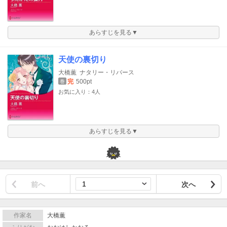
あらすじを見る▼
天使の裏切り
大橋薫
ナタリー・リバース
完
500pt
巻
お気に入り：4人
あらすじを見る▼
前へ
次へ
作家名
大橋薫