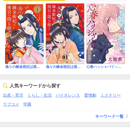
SEXシーンは、もう少し濃厚な方が好きです。子供の頃に読んでい
た懐かしい作者さんを見つけてテンションが上がったので、他の作
品を読んでみようっと☆
偽りの錬金術妃は後宮の闇を解く
偽りの錬金術妃は後宮の闇を解く【単話】
心春ハッシャバイ―真夜中のカウンセラー―［1話売り］
人気キーワードから探す
出産・育児
くらし・生活
バイオレンス
愛憎劇
ミステリー
ラブコメ
学園
キーワード一覧