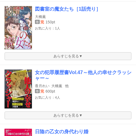
図書室の魔女たち［1話売り］
大橋薫
完
150pt
巻
お気に入り：1人
あらすじを見る▼
女の犯罪履歴書Vol.47～他人の幸せクラッシ
ャー～
香月れい
大橋薫
他
完
600pt
巻
お気に入り：4人
あらすじを見る▼
日陰の乙女の身代わり婚