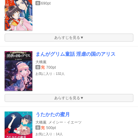
690pt
巻
あらすじを見る▼
まんがグリム童話 淫虐の国のアリス
大橋薫
完
700pt
巻
お気に入り：132人
あらすじを見る▼
うたかたの蜜月
大橋薫
メイシー・イエーツ
完
500pt
巻
お気に入り：14人