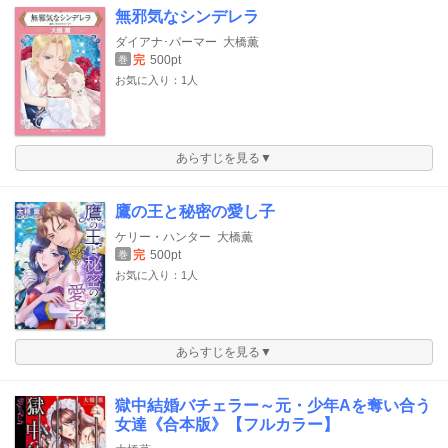
無邪気なシンデレラ
ダイアナ･パーマー
大橋薫
完
500pt
巻
お気に入り：1人
あらすじを見る▼
鷹の王と秘密の愛し子
ケリー・ハンター
大橋薫
完
500pt
巻
お気に入り：1人
あらすじを見る▼
獄中結婚バチェラー～元・少年Aを奪い合う
女達《合本版》【フルカラー】