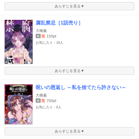
あらすじを見る▼
腐乱禁忌［1話売り］
大橋薫
完
150pt
巻
お気に入り：18人
あらすじを見る▼
呪いの恩返し ～私を捨てたら許さない～
大橋薫
完
700pt
巻
お気に入り：6人
あらすじを見る▼