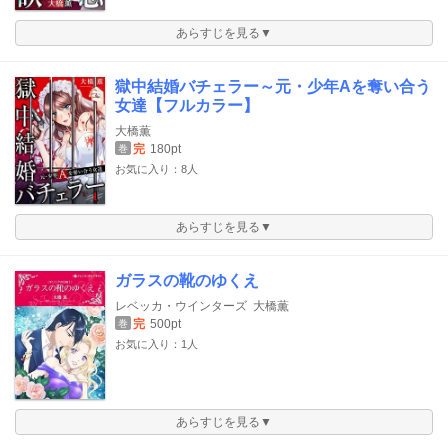
あらすじを見る▼
獄中結婚バチェラー～元・少年Aを奪い合う
女達【フルカラー】
大橋薫
完
180pt
巻
お気に入り：8人
あらすじを見る▼
ガラスの靴のゆくえ
レベッカ・ウインターズ
大橋薫
完
500pt
巻
お気に入り：1人
あらすじを見る▼