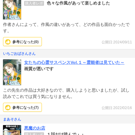
色々な作風があって楽しめました
購入者レポ
作者さんによって、作風の違いがあって、どの作品も面白かったで
す。
参考になった(
0
)
公開日:2024/09/11
いちごおばさんさん
女たちの心霊サスペンスVol.１～霊能者は見ていた～
画質が悪いです
この先生の作品は大好きなので、購入しようと思いましたが、試し
読みでこれでは買う気になりません。
参考になった(
7
)
公開日:2022/02/16
まあそさん
悪魔のお店
１話だけ読んで・・
購入者レポ