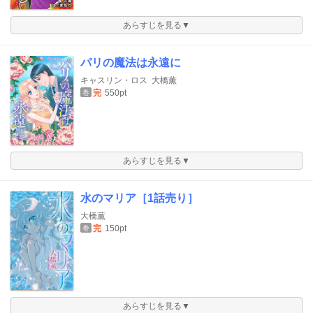
あらすじを見る▼
パリの魔法は永遠に
キャスリン・ロス
大橋薫
完
550pt
巻
あらすじを見る▼
水のマリア［1話売り］
大橋薫
完
150pt
巻
あらすじを見る▼