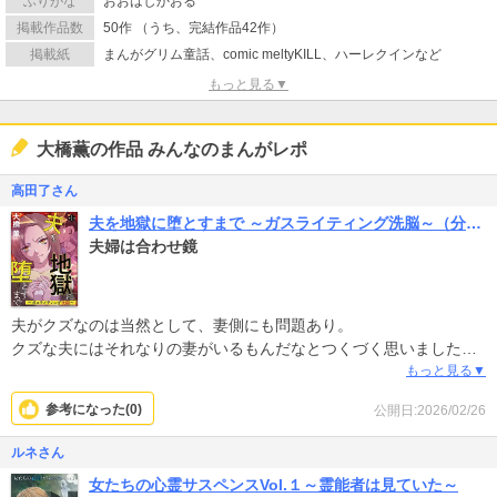
ふりがな
おおはしかおる
掲載作品数
50作 （うち、完結作品42作）
掲載紙
まんがグリム童話、comic meltyKILL、ハーレクインなど
もっと見る▼
大橋薫の作品 みんなのまんがレポ
高田了さん
夫を地獄に堕とすまで ～ガスライティング洗脳～（分冊版）
夫婦は合わせ鏡
夫がクズなのは当然として、妻側にも問題あり。
クズな夫にはそれなりの妻がいるもんだなとつくづく思いました。
読んでいて妻にイラッとしました。
もっと見る▼
参考になった(
0
)
公開日:2026/02/26
ルネさん
女たちの心霊サスペンスVol.１～霊能者は見ていた～