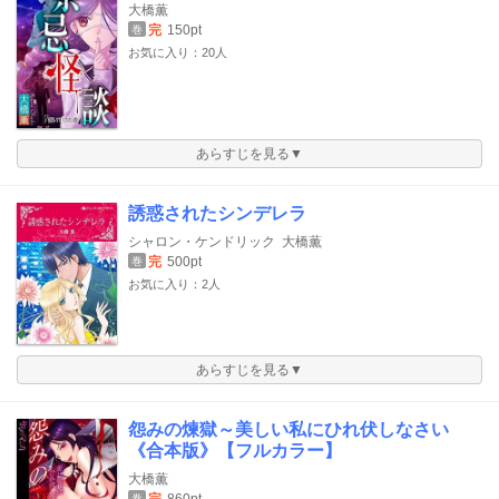
大橋薫
完
150pt
巻
お気に入り：20人
あらすじを見る▼
誘惑されたシンデレラ
シャロン・ケンドリック
大橋薫
完
500pt
巻
お気に入り：2人
あらすじを見る▼
怨みの煉獄～美しい私にひれ伏しなさい
《合本版》【フルカラー】
大橋薫
巻