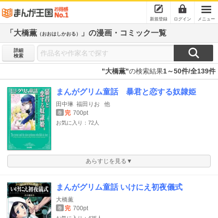
新規登録
ログイン
メニュー
「大橋薫
」の漫画・コミック一覧
（おおはしかおる）
詳細
検索
"大橋薫"
の検索結果
1～50件/全139件
まんがグリム童話 暴君と恋する奴隷姫
田中琳
福田りお
他
完
700pt
巻
お気に入り：72人
あらすじを見る▼
まんがグリム童話 いけにえ初夜儀式
大橋薫
完
700pt
巻
お気に入り：435人