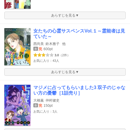
あらすじを見る▼
女たちの心霊サスペンスVol.１～霊能者は見
ていた～
西尚美
鈴木雅子
他
完
600pt
巻
3.0
（2件）
お気に入り：43人
あらすじを見る▼
マジメに占ってもらいました3 双子のじゃな
い方の憂鬱［1話売り］
大橋薫
仲村健史
完
150pt
巻
お気に入り：3人