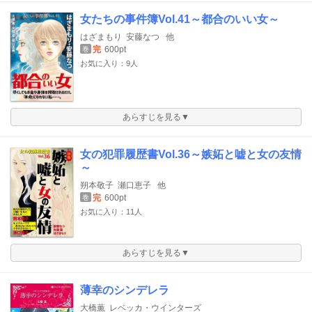
女たちの事件簿Vol.41～都合のいい女～
はざまもり
安藤なつ
他
完
600pt
巻
お気に入り：9人
あらすじを見る▼
女の犯罪履歴書Vol.36～嫉妬と嘘と女の友情
～
朔本敬子
瀬口恵子
他
完
600pt
巻
お気に入り：11人
あらすじを見る▼
薄幸のシンデレラ
大橋薫
レベッカ・ウインターズ