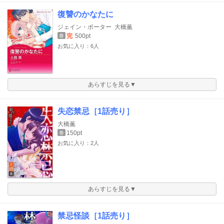
復讐のかなたに
ジェイン・ポーター
大橋薫
完
500pt
巻
お気に入り：6人
あらすじを見る▼
失恋禁忌［1話売り］
大橋薫
150pt
巻
お気に入り：2人
あらすじを見る▼
禁忌怪談［1話売り］