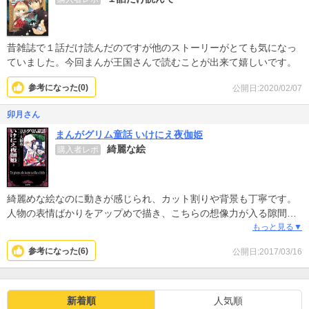
昔雑誌で１話だけ読んだのですが他のストーリーがとても気になっ
ていました。今回まんが王国さんで読むことが出来て嬉しいです。
参考になった(
0
)
公開日:2020/02/07
卯月さん
まんがグリム童話 いけにえ夜伽姫
綺麗な絵
購入者レポ
綺麗めな絵なのに動きが感じられ、カット割りや背景も丁寧です。
人物の表情ばかりをアップめで描き、こちらの想像力が入る隙間が
ない漫画は苦手なので、私には好きな描き方でした。血が飛び散る
もっと見る▼
描き方が好きです。昔から漫画を描かれていらっしゃるので細やか
参考になった(
6
)
公開日:2017/03/16
なところに技があって流石だなって思いました。ストーリー的には
切なくて救われないオチもお得意なのでしょうけれど、「まんがグ
リム童話」シリーズだから、尚更、おいそれとハッピーエンドには
出来ないですよねwストーリーとのかねあいがあるとは思いますが
新着順
人気順