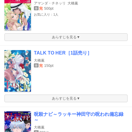
アマンダ・チネッリ
大橋薫
完
500pt
巻
お気に入り：1人
あらすじを見る▼
TALK TO HER［1話売り］
大橋薫
完
150pt
巻
あらすじを見る▼
呪殺ナビ～ラッキー神田守の呪われ備忘録
～
大橋薫