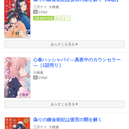
三沢ケイ
大橋薫
216pt
巻
2冊無料増量
8/20まで
あらすじを見る▼
心春ハッシャバイ―真夜中のカウンセラー
―［1話売り］
大橋薫
150pt
巻
あらすじを見る▼
偽りの錬金術妃は後宮の闇を解く
三沢ケイ
大橋薫