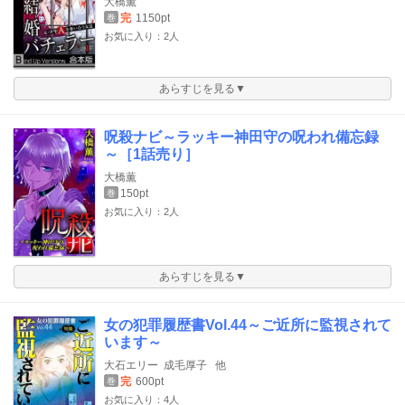
大橋薫
完
1150pt
巻
お気に入り：2人
あらすじを見る▼
呪殺ナビ～ラッキー神田守の呪われ備忘録
～［1話売り］
大橋薫
150pt
巻
お気に入り：2人
あらすじを見る▼
女の犯罪履歴書Vol.44～ご近所に監視されて
います～
大石エリー
成毛厚子
他
完
600pt
巻
お気に入り：4人