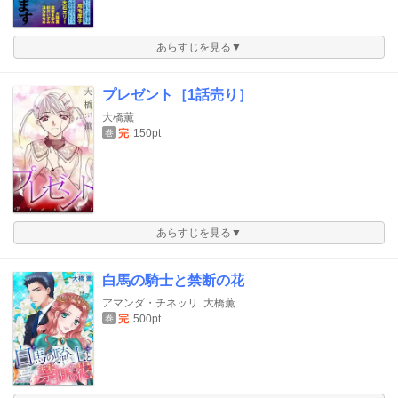
あらすじを見る▼
プレゼント［1話売り］
大橋薫
完
150pt
巻
あらすじを見る▼
白馬の騎士と禁断の花
アマンダ・チネッリ
大橋薫
完
500pt
巻