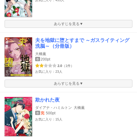
あらすじを見る▼
夫を地獄に堕とすまで ～ガスライティング
洗脳～（分冊版）
大橋薫
200pt
巻
2.0
（1件）
お気に入り：23人
あらすじを見る▼
欺かれた夜
ダイアナ・ハミルトン
大橋薫
完
500pt
巻
お気に入り：15人