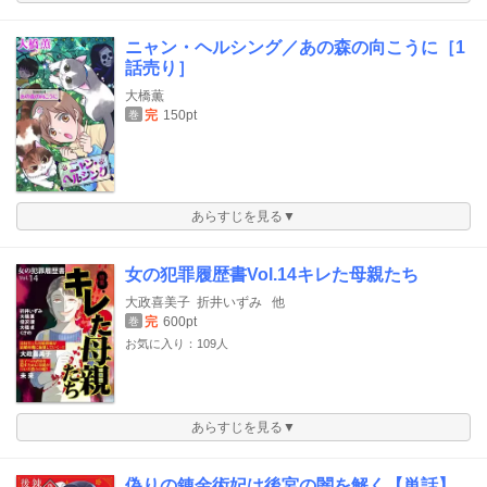
ニャン・ヘルシング／あの森の向こうに［1
話売り］
大橋薫
完
150pt
巻
あらすじを見る▼
女の犯罪履歴書Vol.14キレた母親たち
大政喜美子
折井いずみ
他
完
600pt
巻
お気に入り：109人
あらすじを見る▼
偽りの錬金術妃は後宮の闇を解く【単話】