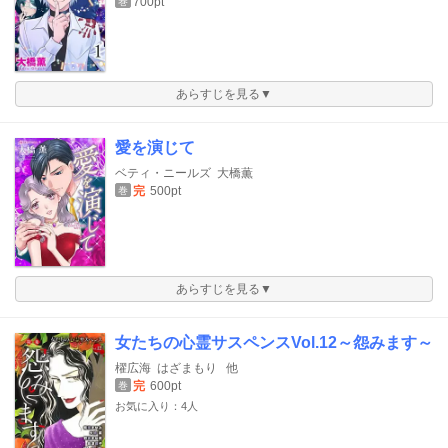
700pt
巻
あらすじを見る▼
愛を演じて
ベティ・ニールズ
大橋薫
完
500pt
巻
あらすじを見る▼
女たちの心霊サスペンスVol.12～怨みます～
櫂広海
はざまもり
他
完
600pt
巻
お気に入り：4人