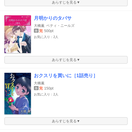
あらすじを見る▼
月明かりのタバサ
大橋薫
ベティ・ニールズ
完
500pt
巻
お気に入り：2人
あらすじを見る▼
おクスリを買いに［1話売り］
大橋薫
完
150pt
巻
お気に入り：2人
あらすじを見る▼