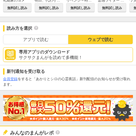
リベンジ～時をつむぐ復讐～
礼能家のヨメ
明日、代わりに殺します。 合冊版
霊感ライター 浅野の事件簿
無料試し読み
無料試し読み
無料試し読み
無料試し読み
読み方を選択
アプリで読む
ウェブで読む
専用アプリのダウンロード
サクサクまんがを読めて多機能！
新刊通知を受け取る
会員登録
をすると「あかりとシロの心霊夜話」新刊配信のお知らせが受け取れ
ます。
みんなのまんがレポ