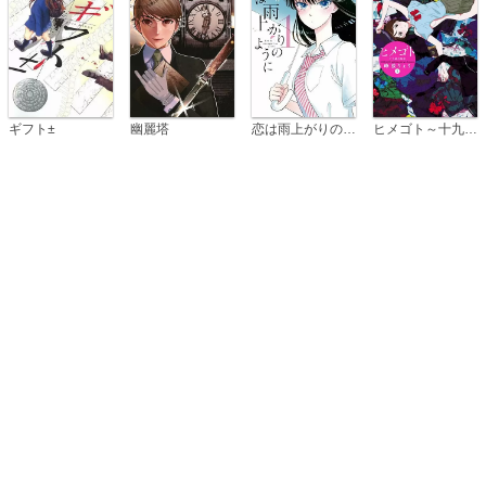
恋は雨上がりのように
ギフト±
幽麗塔
ヒメゴト～十九歳の制服～