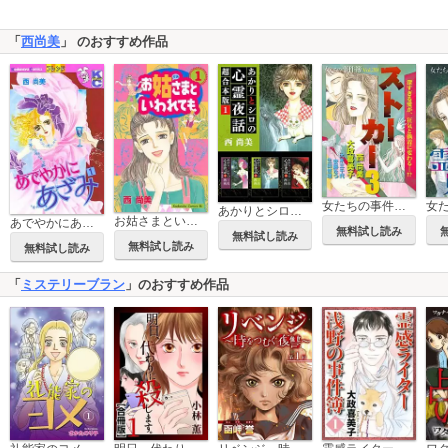
「
西尚美
」 のおすすめ作品
女たちの事件簿Vol.39～ストーカー3～
あかりとシロの心霊夜話 超合本版
お姑さまといわれても
あでやかにあざみ
無料試し読み
無料試し読み
無料試し読み
無料試し読み
「
ミステリーブラン
」のおすすめ作品