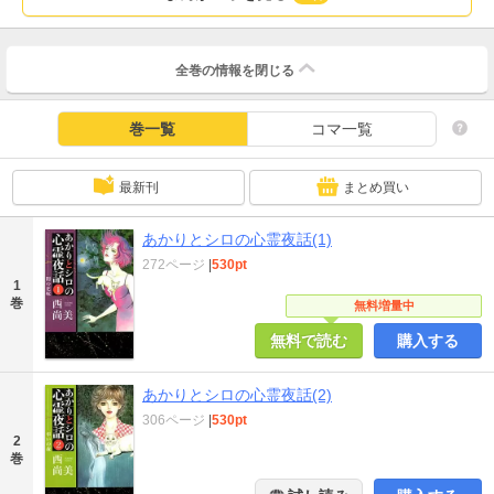
全巻の情報を
閉じる
巻一覧
コマ一覧
最新刊
まとめ買い
あかりとシロの心霊夜話(1)
272ページ
|
530pt
1
巻
無料増量中
無料で読む
購入する
あかりとシロの心霊夜話(2)
306ページ
|
530pt
2
巻