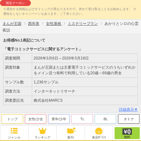
限定クーポン
※通知する情報およびタイミングが異なりますので、併せて受け取ることをお勧めします。 ※
通知をしないキャンペーンもあります。ご了承ください。
まんが王国
西尚美
女性漫画
ミステリーブラン
あかりとシロの心霊
夜話
お得感No.1表記について
「電子コミックサービスに関するアンケート」
調査期間
2026年3月6日～2026年3月18日
調査対象
まんが王国または主要電子コミックサービスのうちいずれか
をメイン且つ有料で利用している20歳～69歳の男女
サンプル数
1,236サンプル
調査方法
インターネットリサーチ
調査委託先
株式会社MARCS
詳細表示▼
トップ
女性/少女
青年/少年
TL
BL
オトナ
無料
ジャンル
ランキング
新刊
来店ﾎﾟｲﾝﾄ