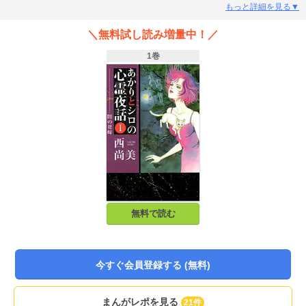
に殺意をあらわにし、あかりに近づいてきて…？ なぜか霊を引き寄せてしま
もっと詳細を見る▼
うあかりを、霊感猫のシロが助け、事件解決の糸口へと導いていく、傑作ホラ
ーサスペンスシリーズ。
＼無料試し読み増量中！／
1巻
無料で読む
今すぐ会員登録する (無料)
まんがレポを見る
21件