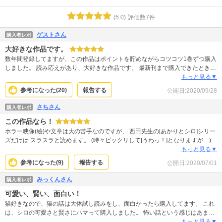
(
5.0
)
評価数
7
件
ゲストさん
購入者レポ
大好きな作品です。
数年間登録してますが、この作品はポイントを貯めながらコツコツ1巻ずつ購入
しました。 読み応えがあり、大好きな作品です。 最新刊まで購入できたときは
達成感と少しの寂しさがありました。 幽霊も元は人間なんだよなー、そりゃ思
もっと見る▼
いがあるよなーと考えさせられる話ばかりです。 各巻の最後に、その巻に収録
参考になった(
20
)
報告する
公開日:
2020/09/28
されている話を作者さんがどういう思いや経緯で描かれたのかが書いてあり、
そこもとても面白いです。 巻が進むごとに登場人物が増え、あれ、この人いつ
さちさん
購入者レポ
の人だっけかな？と思うことはありますが（笑） 個人的に編集長のキャラがど
この作品なら！
んどん濃くなっていくのが好きです。 漫画なのでいつか最終回を迎えてしまう
と思いますが、その時まで応援させていただきます。
ホラー映像(絵)や文章は大の苦手なのですが、 西田先生の[あかりとシロ]シリー
ズだけは スラスラと読めます。 (時々ビックリして[うわっ！]となりますが…)
霊や死に関するお話なのに読み終えた後 嫌な気持ちになるどころかスッキリし
もっと見る▼
た気分に なります。何故かは是非読んで実感していただきたいです。 これから
参考になった(
9
)
報告する
公開日:
2020/07/01
も楽しみにしています！
みっくんさん
購入者レポ
可愛い、賢い、面白い！
猫好きなので、猫の話は大体試し読みをし、面白かったら購入してます。 これ
は、シロの可愛さと賢さにハマって購入しました。 怖い話という感じはあまり
ないです。 個人的には、シロと、大真面目にシロに捜査協力を求める竹野さん
もっと見る▼