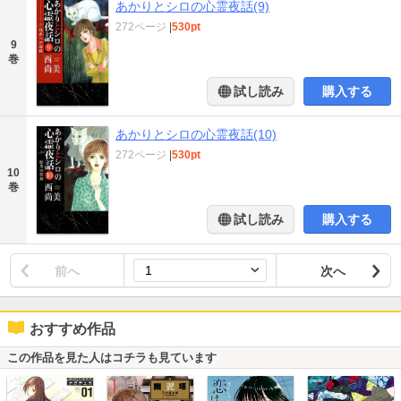
あかりとシロの心霊夜話(9)
272ページ
|
530pt
9
巻
試し読み
購入する
あかりとシロの心霊夜話(10)
272ページ
|
530pt
10
巻
試し読み
購入する
前へ
次へ
おすすめ作品
この作品を見た人はコチラも見ています