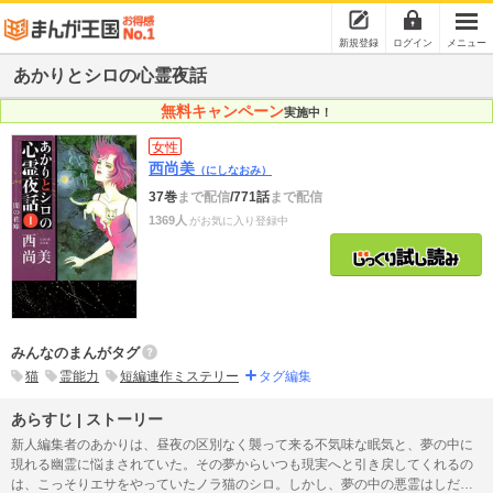
新規登録
ログイン
メニュー
あかりとシロの心霊夜話
無料キャンペーン
実施中！
女性
西尚美
（にしなおみ）
37巻
まで配信
/771話
まで配信
1369人
がお気に入り登録中
みんなのまんがタグ
猫
霊能力
短編連作ミステリー
タグ編集
あらすじ | ストーリー
新人編集者のあかりは、昼夜の区別なく襲って来る不気味な眠気と、夢の中に
現れる幽霊に悩まされていた。その夢からいつも現実へと引き戻してくれるの
は、こっそりエサをやっていたノラ猫のシロ。しかし、夢の中の悪霊はしだい