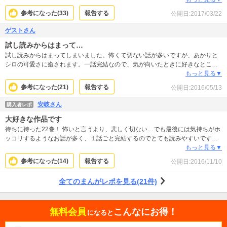
が好きなのでもっといっぱい登場してほしいです。 あと、シロには長生きして
参考になった(
33
)
報告する
公開日:
2017/03/22
欲しいので、唐揚げやカニカマなど、味の付いた人間用の食べ物はあげてほし
くないかな。 本当は、猫は室内飼いをして欲しいけれど、さすがにそれでは話
ゲストさん
が成り立たなくなってしまうので。
試し読みからはまって…
試し読みからはまってしまいました。怖くて切ない話が多いですが、あかりと
シロの可愛さに癒されます。一話完結なので、気が向いたときに好きなとこか
ら読み返しができて良いです！
もっと見る▼
参考になった(
21
)
報告する
公開日:
2016/05/13
安岐さん
購入者レポ
大好きな作品です
待ちに待った22巻！ 怖いと言うより、悲しく切ない…でも最後には気持ちがホ
ッコリするようなお話が多く、１話ごと完結するのでとても読みやすいです。1
巻～21巻までは一気に読んでしまい、22巻が出るのを楽しみにしていました！
もっと見る▼
まだ続きそうなので、首を長くして次巻を待ってます♪
参考になった(
14
)
報告する
公開日:
2016/11/10
全てのまんがレポを見る(21件)
無料会員
こんなにお得！
になると