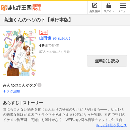
新規登録
ログイン
メニュー
高瀬くんのヘソの下【単行本版】
女性
山田也
（やまだなり）
4巻
まで配信
87人
がお気に入り登録中
無料試し読み
みんなのまんがタグ
タグ編集
あらすじ | ストーリー
誰にも言えない悩みを抱えたふたりの秘密のリハビリが始まる――。初カレと
の悲惨な体験が原因でトラウマを抱えたまま30代になった智花。社内で評判の
イケメン御曹司・高瀬にも興味がなく、WEBのお悩み相談チャットで知り合っ
たバジルさん（仮名・25歳）とお互いに性の悩みを打ち明け、慰め合ってい
もっと詳細を見る▼