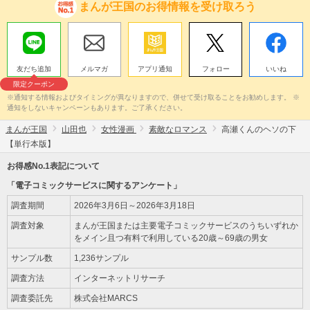
まんが王国のお得情報を受け取ろう
友だち追加
メルマガ
アプリ通知
フォロー
いいね
限定クーポン
※通知する情報およびタイミングが異なりますので、併せて受け取ることをお勧めします。 ※
通知をしないキャンペーンもあります。ご了承ください。
まんが王国
山田也
女性漫画
素敵なロマンス
高瀬くんのヘソの下
【単行本版】
お得感No.1表記について
「電子コミックサービスに関するアンケート」
調査期間
2026年3月6日～2026年3月18日
調査対象
まんが王国または主要電子コミックサービスのうちいずれか
をメイン且つ有料で利用している20歳～69歳の男女
サンプル数
1,236サンプル
調査方法
インターネットリサーチ
調査委託先
株式会社MARCS