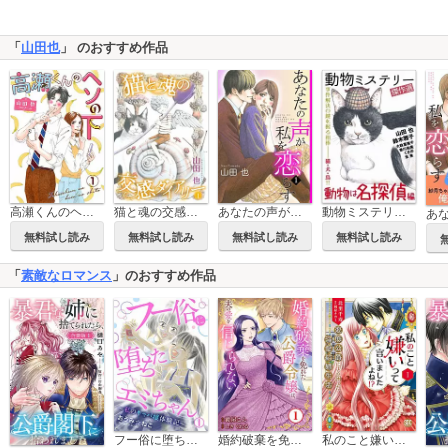
「
山田也
」 のおすすめ作品
高瀬くんのヘソの下
猫と魂の交感ダイアリー
あなたの声が私を恋らす
動物ミステリー傑作選～動物は名探偵編～
無料試し読み
無料試し読み
無料試し読み
無料試し読み
「
素敵なロマンス
」のおすすめ作品
フー俗に堕ちたエミちゃん～私のキャバ嬢体験記～
婚約破棄を免れた公爵令嬢は、夫の愛を信じられない
私のこと嫌いって言いましたよね！？変態公爵による困った溺愛結婚生活【単行本版】