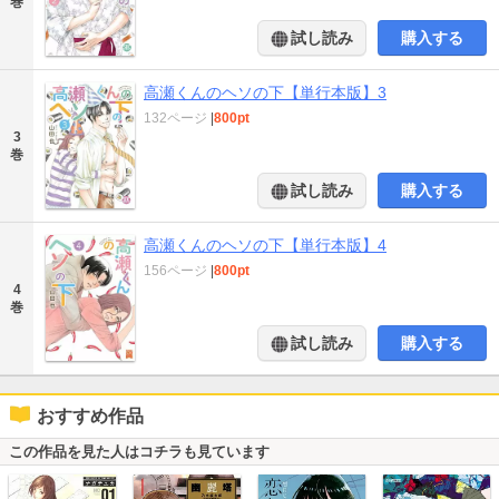
巻
試し読み
購入する
高瀬くんのヘソの下【単行本版】3
132ページ
|
800pt
3
巻
試し読み
購入する
高瀬くんのヘソの下【単行本版】4
156ページ
|
800pt
4
巻
試し読み
購入する
おすすめ作品
この作品を見た人はコチラも見ています