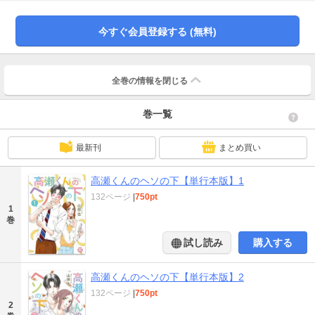
た。ある日、バジルさんから実際に会ってリハビリをしないかと誘われ
て…！？※同タイトルの1話～5話を収録した単行本版です。重複購入にご注意
ください。
今すぐ会員登録する (無料)
全巻の情報を
閉じる
巻一覧
最新刊
まとめ買い
高瀬くんのヘソの下【単行本版】1
132ページ
|
750pt
1
巻
試し読み
購入する
高瀬くんのヘソの下【単行本版】2
132ページ
|
750pt
2