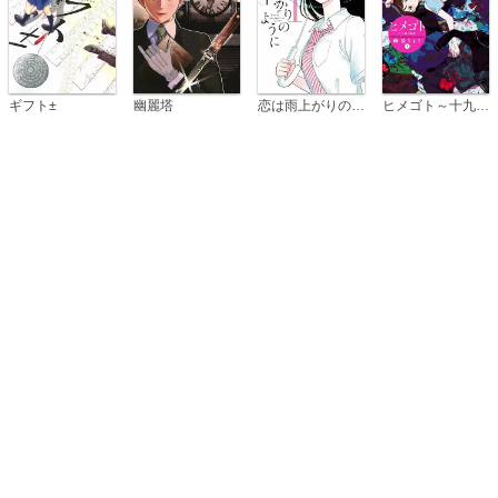
恋は雨上がりのように
ギフト±
幽麗塔
ヒメゴト～十九歳の制服～