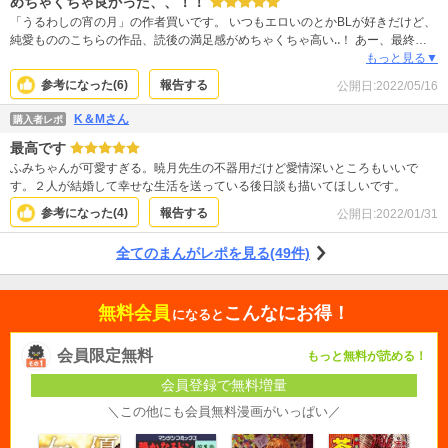
めちゃくちゃ良かった、、！！
「うるわしの宵の月」の作者買いです。 いつもエロいのとかBLが好きだけど、
純愛もののこちらの作品、読後の満足感がめちゃくちゃ高い‥！ あー、最終巻
の番外編も最高でした。 悲しいニュースが多いし、なんとなく、生きるのが辛
もっと見る▼
いなーと思っていたこの頃。ちょっと励まされたなー。 この作品に出会えて良
参考になった(
6
)
報告する
公開日:
2022/05/16
かった。
K＆Mさん
購入者レポ
最高です
ふみちゃんが可愛すぎる。暁月先生の不器用だけど愛情深いところもいいで
す。２人が結婚して幸せな生活を送っている後日談も描いてほしいです。
参考になった(
4
)
報告する
公開日:
2022/01/31
全てのまんがレポを見る(49件)
無料会員
こんなにお得！
になると
会員限定無料
もっと無料が読める！
会員登録で無料増量
＼この他にも会員無料漫画がいっぱい／