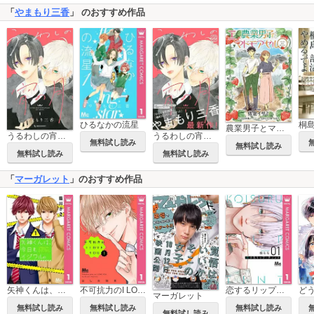
「
やまもり三香
」 のおすすめ作品
ひるなかの流星
農業男子とマドモアゼル
うるわしの宵の月
うるわしの宵の月 プチデザ
無料試し読み
無料試し読み
無料試し読み
無料試し読み
「
マーガレット
」のおすすめ作品
矢神くんは、今日もイジワル。
不可抗力のI LOVE YOU
恋するリップ・ティント
マーガレット
無料試し読み
無料試し読み
無料試し読み
無料試し読み