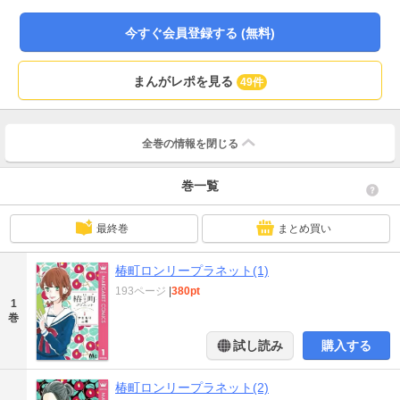
今すぐ会員登録する (無料)
まんがレポを見る
49件
全巻の情報を
閉じる
巻一覧
最終巻
まとめ買い
椿町ロンリープラネット(1)
193ページ
|
380pt
1
巻
試し読み
購入する
椿町ロンリープラネット(2)