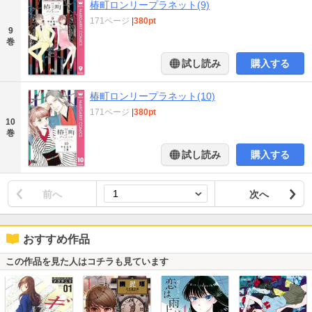
椿町ロンリープラネット(9)
171ページ
|
380pt
9
巻
試し読み
購入する
椿町ロンリープラネット(10)
171ページ
|
380pt
10
巻
試し読み
購入する
前へ
次へ
おすすめ作品
この作品を見た人はコチラも見ています