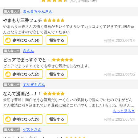
(
4.7
)
評価数
49
件
まんまちゃんさん
購入者レポ
やまもり三香フェチ
やまもり三香さんの描く漫画がキレイでオサレでカッコよくて好きです! 胸ぎゅ
んとなりますので心して読んでください
参考になった(
4
)
報告する
公開日:
2023/06/14
ささん
購入者レポ
ピュアでまっすぐでと…
ピュアでまっすぐでとても幸せな気持ちになれます。
参考になった(
2
)
報告する
公開日:
2023/06/05
すなぎもさん
購入者レポ
なんて漫画だ…！！
最初は普通に面白そうな漫画だなーくらいの気持ちで読んでいたのですがどん
どん物語に引き込まれていき最後は完全にどハマりしました! もうね、暁さんが
かっっっこよすぎて…不器用ででも優しくてどことなく儚げで…それに対して
もっと見る▼
ふみちゃんの健気でかわいらしく、でも芯が強い2人の人柄が素晴らしかったで
参考になった(
5
)
報告する
公開日:
2023/05/24
す!ところどころ涙するシーンもありましたが読み終わったあとはほっこりして
こんな素敵な作品に出会えて良かったと思いました。。。
ゲストさん
購入者レポ