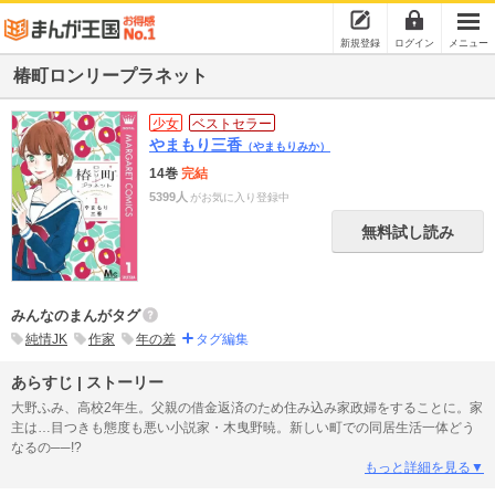
新規登録
ログイン
メニュー
椿町ロンリープラネット
少女
ベストセラー
やまもり三香
（やまもりみか）
14巻
完結
5399人
がお気に入り登録中
無料試し読み
みんなのまんがタグ
純情JK
作家
年の差
タグ編集
あらすじ | ストーリー
大野ふみ、高校2年生。父親の借金返済のため住み込み家政婦をすることに。家
主は…目つきも態度も悪い小説家・木曳野暁。新しい町での同居生活一体どう
なるの──!?
もっと詳細を見る▼