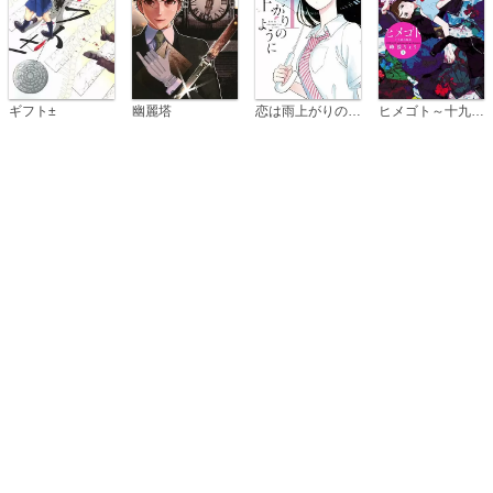
恋は雨上がりのように
ギフト±
幽麗塔
ヒメゴト～十九歳の制服～