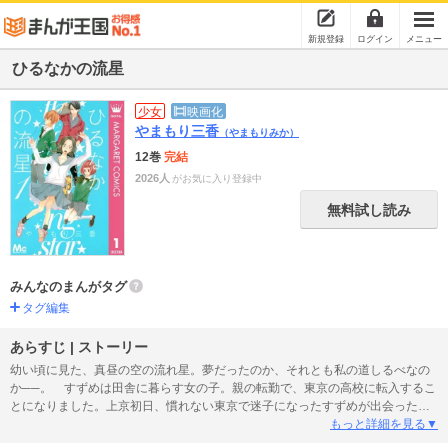
新規登録
ログイン
メニュー
ひるなかの流星
少女
映画化
やまもり三香
（やまもりみか）
12巻
完結
2026人
がお気に入り登録中
無料試し読み
みんなのまんがタグ
タグ編集
あらすじ | ストーリー
幼い頃に見た、真昼の空の流れ星。夢だったのか、それとも私の道しるべなの
か──。 すずめは田舎に暮らす女の子。親の転勤で、東京の高校に転入するこ
とになりました。上京初日、慣れない東京で迷子になったすずめが出会ったの
は…？ 恋も友情も全てが未知の新生活が始まります!!
もっと詳細を見る▼