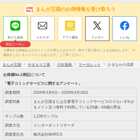
まんが王国のお得情報を受け取ろう
友だち追加
メルマガ
アプリ通知
フォロー
いいね
限定クーポン
※通知する情報およびタイミングが異なりますので、併せて受け取ることをお勧めします。 ※
通知をしないキャンペーンもあります。ご了承ください。
まんが王国
やまもり三香
少女漫画
マーガレット
ひるなかの流星
お得感No.1表記について
「電子コミックサービスに関するアンケート」
調査期間
2026年3月6日～2026年3月18日
調査対象
まんが王国または主要電子コミックサービスのうちいずれか
をメイン且つ有料で利用している20歳～69歳の男女
サンプル数
1,236サンプル
調査方法
インターネットリサーチ
調査委託先
株式会社MARCS