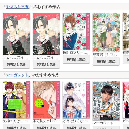
「
やまもり三香
」 のおすすめ作品
椿町ロンリープラネット
農業男子とマドモアゼル
うるわしの宵の月
うるわしの宵の月 プチデザ
無料試し読み
無料試し読み
無料試し読み
無料試し読み
「
マーガレット
」のおすすめ作品
矢神くんは、今日もイジワル。
不可抗力のI LOVE YOU
どうせ泣くなら恋がいい
マーガレット
無料試し読み
無料試し読み
無料試し読み