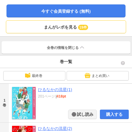
今すぐ会員登録する (無料)
まんがレポを見る
19件
全巻の情報を
閉じる
巻一覧
最終巻
まとめ買い
ひるなかの流星(1)
201ページ
|
418pt
1
巻
試し読み
購入する
ひるなかの流星(2)