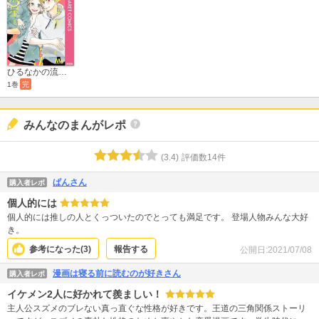
ひるなかの流星 番外編
1巻
完
みんなのまんがレポ
(
3.4
)
評価数
14
件
ぱんさん
購入者レポ
個人的には
個人的には推しの人とくっついたのでとっても満足です。 登場人物みんな大好
き。
参考になった(
3
)
報告する
公開日:
2021/07/08
漫画は寝る前に読むのが好きさん
購入者レポ
イケメン2人に好かれて羨ましい！
主人公スズメのブレない真っ直ぐな性格が好きです。王道の三角関係ストーリ