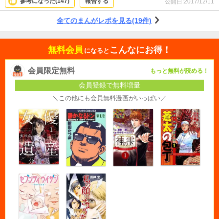
参考になった(
147
)
報告する
公開日:
2017/12/11
全てのまんがレポを見る(19件)
無料会員
こんなにお得！
になると
会員限定無料
もっと無料が読める！
会員登録で無料増量
＼この他にも会員無料漫画がいっぱい／