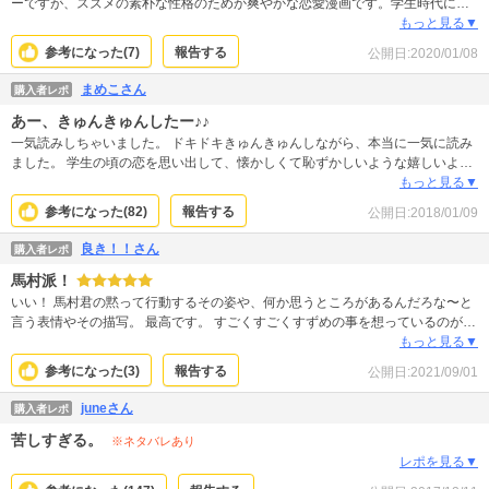
ーですが、スズメの素朴な性格のためか爽やかな恋愛漫画です。学生時代にこ
んなシチュエーションの恋愛したかった〜！と誰もが思うはず！やまもり先生
もっと見る▼
の絵が綺麗なので、イケメン2人も美しい。そこも見どころです。
参考になった(
7
)
報告する
公開日:
2020/01/08
まめこさん
購入者レポ
あー、きゅんきゅんしたー♪♪
一気読みしちゃいました。 ドキドキきゅんきゅんしながら、本当に一気に読み
ました。 学生の頃の恋を思い出して、懐かしくて恥ずかしいような嬉しいよう
な気持ちになりました。 私はこのエンディングでよかったと思う。 面白かった
もっと見る▼
♪♪
参考になった(
82
)
報告する
公開日:
2018/01/09
良き！！さん
購入者レポ
馬村派！
いい！ 馬村君の黙って行動するその姿や、何か思うところがあるんだろな〜と
言う表情やその描写。 最高です。 すごくすごくすずめの事を想っているのが伝
わります。読んでいて胸が締め付けられました。 先生の気持ちは切なく苦しい
もっと見る▼
ものがありますが… 私は馬村君とすずめのカップルで納得です。 こちらの漫画
参考になった(
3
)
報告する
公開日:
2021/09/01
家さんの登場人物の言葉のないところの表情の描き方、めっちゃ好きです。 言
葉はなくとも伝わるものがちゃんとあります。
juneさん
購入者レポ
苦しすぎる。
※ネタバレあり
レポを見る▼