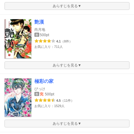
あらすじを見る▼
艶漢
尚月地
500pt
巻
4.1
（8件）
お気に入り：711人
あらすじを見る▼
極彩の家
びっけ
完
500pt
巻
4.5
（11件）
お気に入り：1529人
あらすじを見る▼