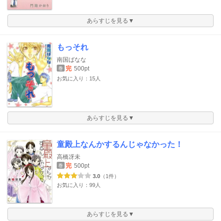
あらすじを見る▼
もっそれ
南国ばなな
完
500pt
巻
お気に入り：15人
あらすじを見る▼
童殿上なんかするんじゃなかった！
高橋冴未
完
500pt
巻
3.0
（1件）
お気に入り：99人
あらすじを見る▼