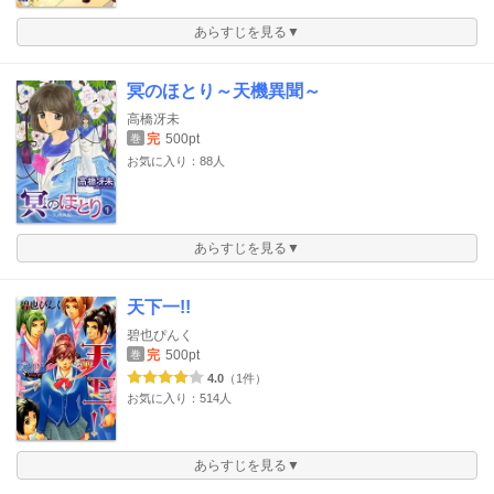
あらすじを見る▼
冥のほとり～天機異聞～
高橋冴未
完
500pt
巻
お気に入り：88人
あらすじを見る▼
天下一!!
碧也ぴんく
完
500pt
巻
4.0
（1件）
お気に入り：514人
あらすじを見る▼