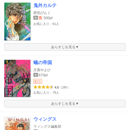
鬼外カルテ
碧也ぴんく
完
500pt
巻
お気に入り：61人
あらすじを見る▼
蟻の帝国
文善やよひ
670pt
巻
割引
4.5
（2件）
お気に入り：79人
あらすじを見る▼
ウィングス
ウィングス編集部