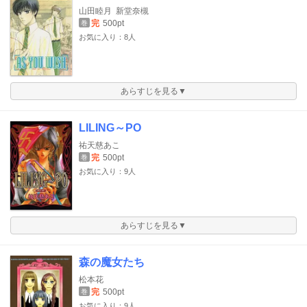
山田睦月
新堂奈槻
完
500pt
巻
お気に入り：8人
あらすじを見る▼
LILING～PO
祐天慈あこ
完
500pt
巻
お気に入り：9人
あらすじを見る▼
森の魔女たち
松本花
完
500pt
巻
お気に入り：9人