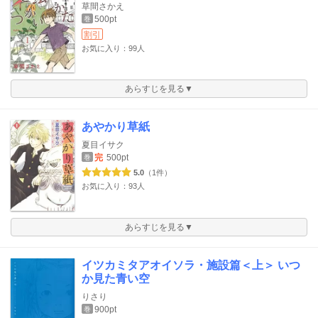
草間さかえ
500pt
巻
割引
お気に入り：99人
あらすじを見る▼
あやかり草紙
夏目イサク
完
500pt
巻
5.0
（1件）
お気に入り：93人
あらすじを見る▼
イツカミタアオイソラ・施設篇＜上＞ いつ
か見た青い空
りさり
900pt
巻