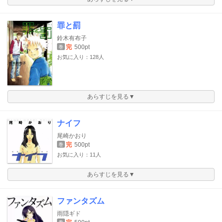
罪と罰
鈴木有布子
完
500pt
巻
お気に入り：128人
あらすじを見る▼
ナイフ
尾崎かおり
完
500pt
巻
お気に入り：11人
あらすじを見る▼
ファンタズム
雨隠ギド