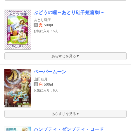
ぶどうの瞳～あとり硅子短篇集I～
あとり硅子
完
500pt
巻
お気に入り：5人
あらすじを見る▼
ペーパームーン
山田睦月
完
500pt
巻
お気に入り：6人
あらすじを見る▼
ハンプティ・ダンプティ・ロード