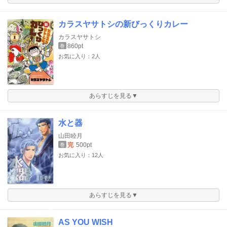
カラスヤサトシの新びっくりカレー
カラスヤサトシ
860pt
巻
お気に入り：2人
あらすじを見る▼
水と器
山田睦月
完
500pt
巻
お気に入り：12人
あらすじを見る▼
AS YOU WISH