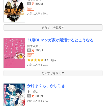
完
500pt
巻
割引
お気に入り：59人
あらすじを見る▼
31歳BLマンガ家が婚活するとこうなる
御手洗直子
完
700pt
巻
割引
5.0
（1件）
お気に入り：91人
あらすじを見る▼
かけまくも、かしこき
宝井理人
完
500pt
巻
お気に入り：77人