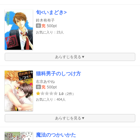
旬<いまどき>
鈴木有布子
完
500pt
巻
お気に入り：23人
あらすじを見る▼
猫科男子のしつけ方
右京あやね
完
500pt
巻
1.0
（2件）
お気に入り：404人
あらすじを見る▼
魔法のつかいかた