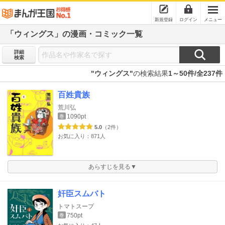
新規登録
ログイン
メニュー
「ウィングス」の漫画・コミック一覧
詳細
検索
"ウィングス"
の検索結果
1～50件/全237件
百姓貴族
荒川弘
1090pt
巻
5.0
（2件）
お気に入り：871人
あらすじを見る▼
奸臣スムバト
トマトスープ
750pt
巻