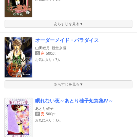
あらすじを見る▼
オーダーメイド・パラダイス
山田睦月
新堂奈槻
完
500pt
巻
お気に入り：7人
あらすじを見る▼
眠れない夜～あとり硅子短篇集IV～
あとり硅子
完
500pt
巻
お気に入り：1人