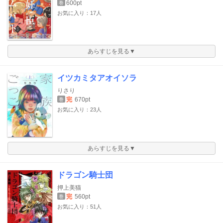
600pt
巻
お気に入り：17人
あらすじを見る▼
イツカミタアオイソラ
りさり
完
670pt
巻
お気に入り：23人
あらすじを見る▼
ドラゴン騎士団
押上美猫
完
560pt
巻
お気に入り：51人