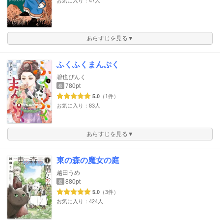
お気に入り：47人
あらすじを見る▼
ふくふくまんぷく
碧也ぴんく
780pt
巻
5.0
（1件）
お気に入り：83人
あらすじを見る▼
東の森の魔女の庭
越田うめ
880pt
巻
5.0
（3件）
お気に入り：424人