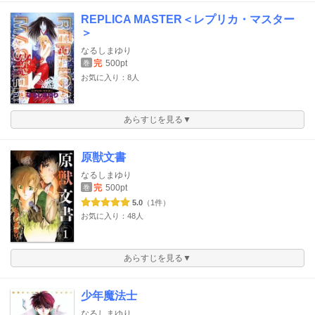
REPLICA MASTER＜レプリカ・マスター
＞
なるしまゆり
完
500pt
巻
お気に入り：8人
あらすじを見る▼
原獣文書
なるしまゆり
完
500pt
巻
5.0
（1件）
お気に入り：48人
あらすじを見る▼
少年魔法士
なるしまゆり