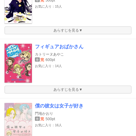
完
500pt
巻
お気に入り：15人
あらすじを見る▼
フィギュアおばかさん
カトリーヌあやこ
完
600pt
巻
お気に入り：14人
あらすじを見る▼
僕の彼女は女子が好き
門地かおり
完
500pt
巻
お気に入り：16人