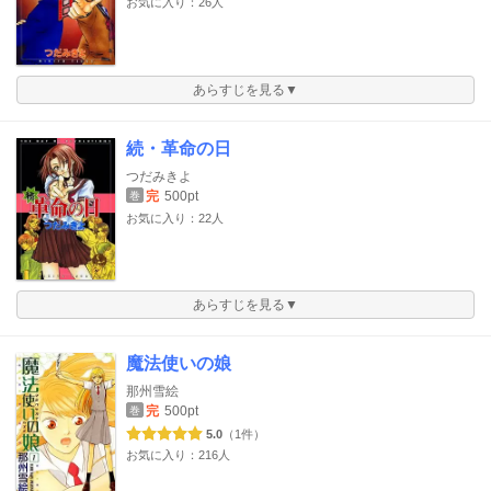
お気に入り：26人
あらすじを見る▼
続・革命の日
つだみきよ
完
500pt
巻
お気に入り：22人
あらすじを見る▼
魔法使いの娘
那州雪絵
完
500pt
巻
5.0
（1件）
お気に入り：216人