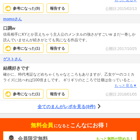
参考になった(
9
)
報告する
公開日:
2015/02/13
momoさん
口調w
信長相手にKYとか言えちゃう主人公のメンタルの強さがすごいw まだ一巻しか
読んでいませんが続きがとても気になる作品です。
参考になった(
1
)
報告する
公開日:
2017/10/25
ゲストさん
結構好きです
確かに、時代考証などめちゃくちゃなところもありますが、乙女ゲーのコミカ
ライズに比べれば100倍ましです。 ギリギリのところで辻褄は合っていると思
います。
もっと見る▼
参考になった(
1
)
報告する
公開日:
2018/01/05
全てのまんがレポを見る(8件)
無料会員
こんなにお得！
になると
会員限定無料
もっと無料が読める！