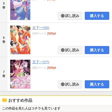
5
巻
試し読み
購入する
天下一!!(6)
244ページ
|
500pt
6
巻
試し読み
購入する
天下一!!(7)
261ページ
|
500pt
7
巻
試し読み
購入する
おすすめ作品
この作品を見た人はコチラも見ています