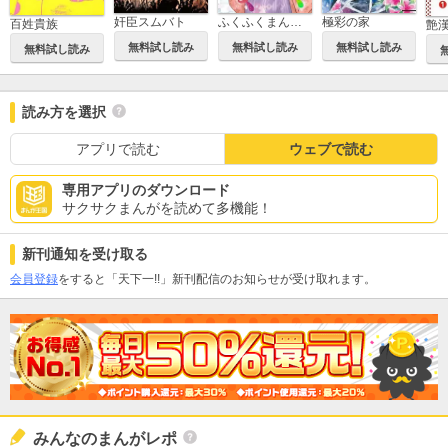
奸臣スムバト
ふくふくまんぷく
極彩の家
百姓貴族
艶
無料試し読み
無料試し読み
無料試し読み
無料試し読み
読み方を選択
アプリで読む
ウェブで読む
専用アプリのダウンロード
サクサクまんがを読めて多機能！
新刊通知を受け取る
会員登録
をすると「天下一!!」新刊配信のお知らせが受け取れます。
みんなのまんがレポ