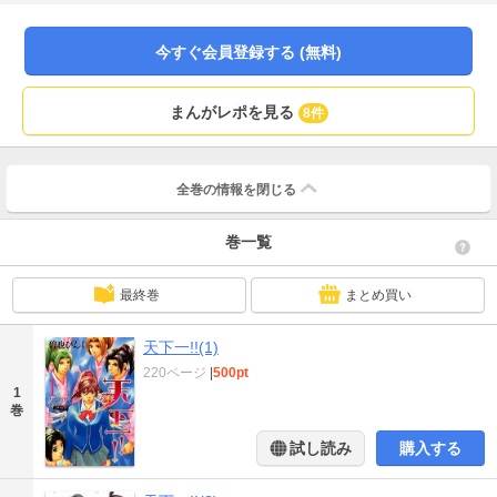
今すぐ会員登録する (無料)
まんがレポを見る
8件
全巻の情報を
閉じる
巻一覧
最終巻
まとめ買い
天下一!!(1)
220ページ
|
500pt
1
巻
試し読み
購入する