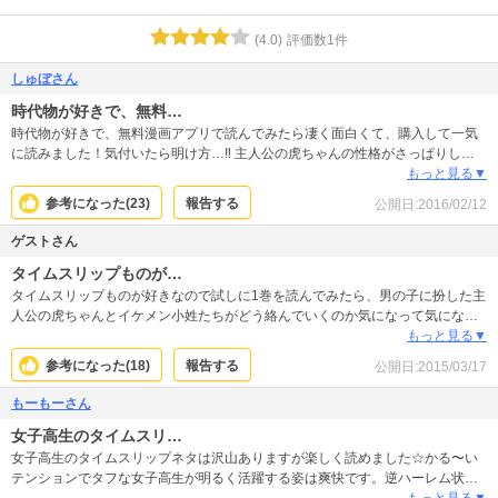
(
4.0
)
評価数
1
件
しゅぼさん
時代物が好きで、無料…
時代物が好きで、無料漫画アプリで読んでみたら凄く面白くて、購入して一気
に読みました！気付いたら明け方…‼ 主人公の虎ちゃんの性格がさっぱりして
いて自然と応援したくなります。男勝りだけど女性の強さも持ち合わせてい
もっと見る▼
て、とても魅力的なキャラです。乱丸始め出てくる男の子達もみんなかっこよ
参考になった(
23
)
報告する
公開日:
2016/02/12
くて癒されました！！虎ちゃん羨ましい！！完結してしまったのは寂しいです
が、またぴんく先生の作品を楽しみに待ちたいと思います。
ゲストさん
タイムスリップものが…
タイムスリップものが好きなので試しに1巻を読んでみたら、男の子に扮した主
人公の虎ちゃんとイケメン小姓たちがどう絡んでいくのか気になって気になっ
て(笑)早く続きが読みたいです。
もっと見る▼
参考になった(
18
)
報告する
公開日:
2015/03/17
もーもーさん
女子高生のタイムスリ…
女子高生のタイムスリップネタは沢山ありますが楽しく読めました☆かる〜い
テンションでタフな女子高生が明るく活躍する姿は爽快です。逆ハーレム状態
の中成長する主人公が羨ましい♡代ってほしい位！いや、代わりたい‼︎
もっと見る▼