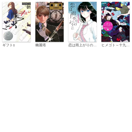
恋は雨上がりのように
ギフト±
幽麗塔
ヒメゴト～十九歳の制服～