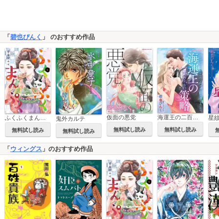
「
碧也ぴんく
」 のおすすめ作品
仮面の悪党
海運王の二百万ドルの策略
ふくふくまんぷく
星
鬼外カルテ
無料試し読み
無料試し読み
無料試し読み
無料試し読み
「
ウィングス
」のおすすめ作品