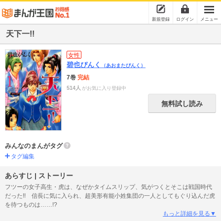
新規登録
ログイン
メニュー
天下一!!
女性
碧也ぴんく
（あおまたぴんく）
7巻
完結
514人
がお気に入り登録中
無料試し読み
みんなのまんがタグ
タグ編集
あらすじ | ストーリー
フツーの女子高生・虎は、なぜかタイムスリップ、気がつくとそこは戦国時代
だった!! 信長に気に入られ、超美形有能小姓集団の一人としてもぐり込んだ虎
を待つものは……!?
もっと詳細を見る▼