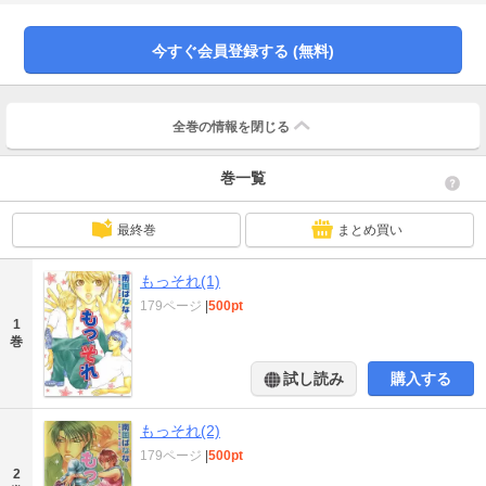
場！！
今すぐ会員登録する (無料)
全巻の情報を
閉じる
巻一覧
最終巻
まとめ買い
もっそれ(1)
179ページ
|
500pt
1
巻
試し読み
購入する
もっそれ(2)
179ページ
|
500pt
2