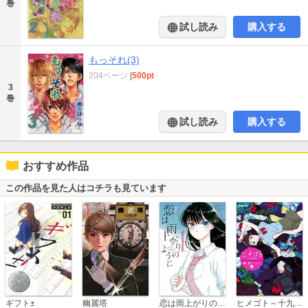
巻
試し読み
購入する
もっそれ(3)
204ページ
|
500pt
3
巻
試し読み
購入する
おすすめ作品
この作品を見た人はコチラも見ています
恋は雨上がりのように
ギフト±
幽麗塔
ヒメゴト～十九歳の制服～