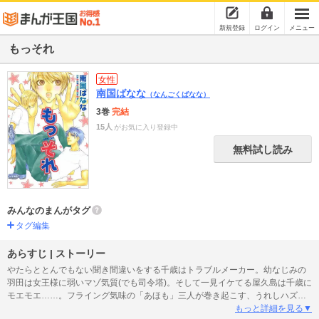
新規登録
ログイン
メニュー
もっそれ
女性
南国ばなな
（なんごくばなな）
3巻
完結
15人
がお気に入り登録中
無料試し読み
みんなのまんがタグ
タグ編集
あらすじ | ストーリー
やたらととんでもない聞き間違いをする千歳はトラブルメーカー。幼なじみの
羽田は女王様に弱いマゾ気質(でも司令塔)。そして一見イケてる屋久島は千歳に
モエモエ……。フライング気味の「あほも」三人が巻き起こす、うれしハズか
し脱力青春コメディ！！鬼才・南国ばななのデビューコミックス、ついに登
もっと詳細を見る▼