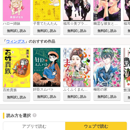
ハロー姉妹
子育てたんたん
福耳☆美ブラザーズ 分冊版
幽霊な彼女と心霊な僕
無料試し読み
無料試し読み
無料試し読み
無料試し読み
「
ウィングス
」のおすすめ作品
奸臣スムバト
ふくふくまんぷく
極彩の家
百姓貴族
艶
無料試し読み
無料試し読み
無料試し読み
無料試し読み
読み方を選択
アプリで読む
ウェブで読む