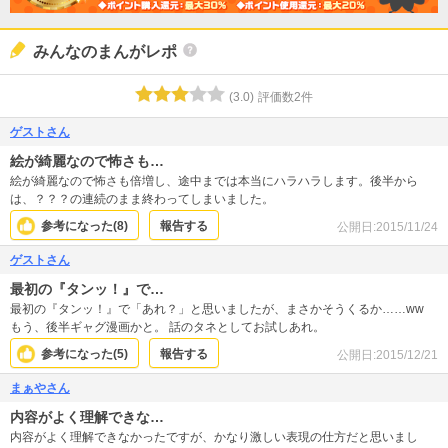
みんなのまんがレポ
(
3.0
)
評価数
2
件
ゲストさん
絵が綺麗なので怖さも…
絵が綺麗なので怖さも倍増し、途中までは本当にハラハラします。後半から
は、？？？の連続のまま終わってしまいました。
参考になった(
8
)
報告する
公開日:
2015/11/24
ゲストさん
最初の『タンッ！』で…
最初の『タンッ！』で「あれ？」と思いましたが、まさかそうくるか……ww
もう、後半ギャグ漫画かと。 話のタネとしてお試しあれ。
参考になった(
5
)
報告する
公開日:
2015/12/21
まぁやさん
内容がよく理解できな…
内容がよく理解できなかったですが、かなり激しい表現の仕方だと思いまし