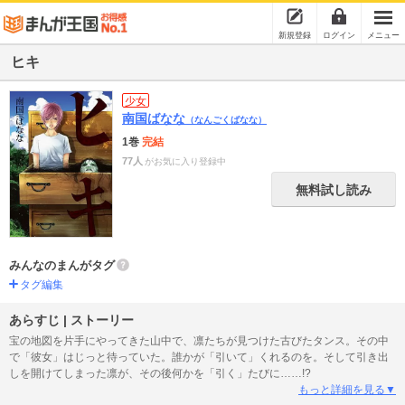
新規登録
ログイン
メニュー
ヒキ
少女
南国ばなな
（なんごくばなな）
1巻
完結
77人
がお気に入り登録中
無料試し読み
みんなのまんがタグ
タグ編集
あらすじ | ストーリー
宝の地図を片手にやってきた山中で、凛たちが見つけた古びたタンス。その中
で「彼女」はじっと待っていた。誰かが「引いて」くれるのを。そして引き出
しを開けてしまった凛が、その後何かを「引く」たびに……!?
もっと詳細を見る▼