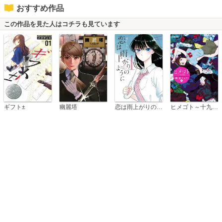
おすすめ作品
この作品を見た人はコチラも見ています
恋は雨上がりのように
ギフト±
幽麗塔
ヒメゴト～十九歳の制服～