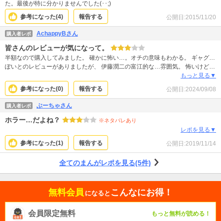
た。最後が特に分かりませんでした(･･;)
参考になった(
4
)
報告する
公開日:
2015/11/20
AchappyBさん
購入者レポ
皆さんのレビューが気になって。
半額なので購入してみました。 確かに怖い…。オチの意味もわかる。 ギャグ…
ぽいとのレビューがありましたが、 伊藤潤二の富江的な…雰囲気。 怖いけど、
何かギャグっぽく感じるのは 突き抜けてるからですかね？ いや、でも怖さはあ
もっと見る▼
りますよ！
参考になった(
0
)
報告する
公開日:
2024/09/08
ぶーちゃさん
購入者レポ
ホラー…だよね？
※ネタバレあり
レポを見る▼
参考になった(
1
)
報告する
公開日:
2019/11/14
全てのまんがレポを見る(5件)
無料会員
こんなにお得！
になると
会員限定無料
もっと無料が読める！