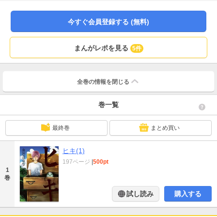
今すぐ会員登録する (無料)
まんがレポを見る
5件
全巻の情報を
閉じる
巻一覧
最終巻
まとめ買い
ヒキ(1)
197ページ
|
500pt
1
巻
試し読み
購入する