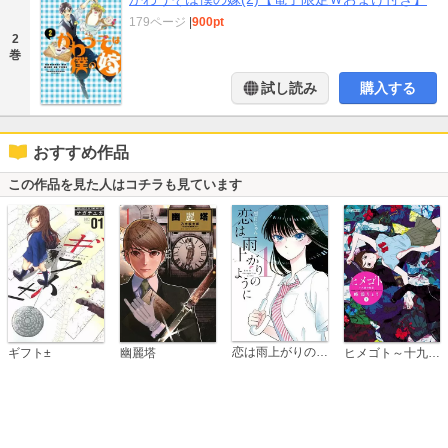
179ページ
|
900pt
2
巻
試し読み
購入する
おすすめ作品
この作品を見た人はコチラも見ています
恋は雨上がりのように
ギフト±
幽麗塔
ヒメゴト～十九歳の制服～