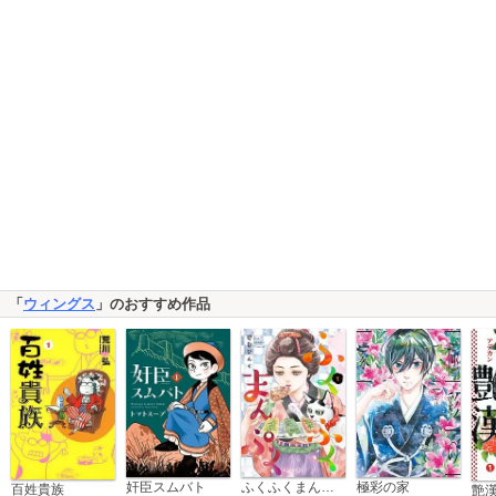
「
ウィングス
」のおすすめ作品
奸臣スムバト
ふくふくまんぷく
極彩の家
百姓貴族
艶