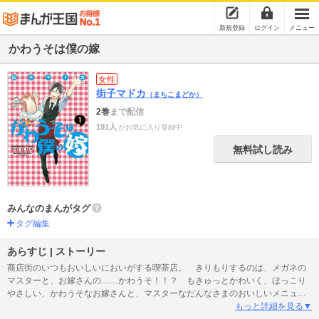
新規登録
ログイン
メニュー
かわうそは僕の嫁
女性
街子マドカ
（まちこまどか）
2巻
まで配信
191人
がお気に入り登録中
無料試し読み
みんなのまんがタグ
タグ編集
あらすじ | ストーリー
商店街のいつもおいしいにおいがする喫茶店。 きりもりするのは、メガネの
マスターと、お嫁さんの……かわうそ！！？ もきゅっとかわいく、ほっこり
やさしい、かわうそなお嫁さんと、マスターなだんなさまのおいしいメニュー
をのぞいてみませんか？ かわうそなお嫁さんとだんなさまの、ふつーでやさ
もっと詳細を見る▼