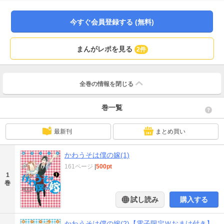
しいマンガです！！
今すぐ会員登録する (無料)
まんがレポを見る
2件
全巻の情報を
閉じる
巻一覧
最新刊
まとめ買い
かわうそは僕の嫁(1)
161ページ
|
500pt
1
巻
試し読み
購入する
かわうそは僕の嫁(2)【電子限定Ｗおまけ付き】