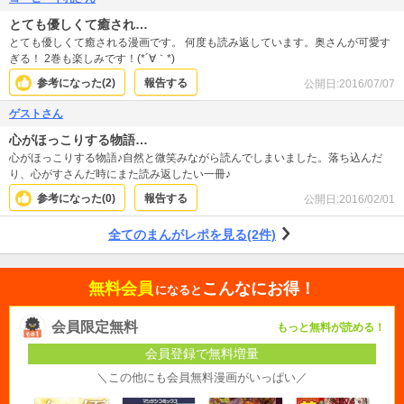
とても優しくて癒され…
とても優しくて癒される漫画です。 何度も読み返しています。奥さんが可愛す
ぎる！ 2巻も楽しみです！(*´∀｀*)
参考になった(
2
)
報告する
公開日:
2016/07/07
ゲストさん
心がほっこりする物語…
心がほっこりする物語♪自然と微笑みながら読んでしまいました。落ち込んだ
り、心がすさんだ時にまた読み返したい一冊♪
参考になった(
0
)
報告する
公開日:
2016/02/01
全てのまんがレポを見る(2件)
無料会員
こんなにお得！
になると
会員限定無料
もっと無料が読める！
会員登録で無料増量
＼この他にも会員無料漫画がいっぱい／