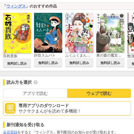
「
ウィングス
」のおすすめ作品
奸臣スムバト
ふくふくまんぷく
東の森の魔女の庭
百姓貴族
艶
無料試し読み
無料試し読み
無料試し読み
無料試し読み
読み方を選択
アプリで読む
ウェブで読む
専用アプリのダウンロード
サクサクまんがを読めて多機能！
新刊通知を受け取る
会員登録
をすると「ウィングス」新刊配信のお知らせが受け取れます。