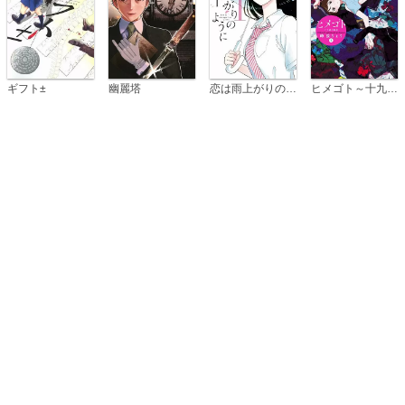
恋は雨上がりのように
ギフト±
幽麗塔
ヒメゴト～十九歳の制服～