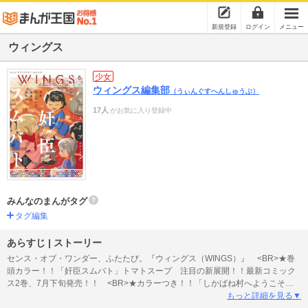
新規登録
ログイン
メニュー
ウィングス
少女
ウィングス編集部
（うぃんぐすへんしゅうぶ）
17人
がお気に入り登録中
みんなのまんがタグ
タグ編集
あらすじ | ストーリー
センス・オブ・ワンダー、ふたたび。『ウィングス（WINGS）』 <BR>★巻
頭カラー！！「奸臣スムバト」トマトスープ 注目の新展開！！最新コミック
ス2巻、7月下旬発売！！ <BR>★カラーつき！！「しかばね村へようこそ」山
口カエ あり得ないもの満載のトンデモ因習村で土地の祟りに巻き込まれた三
もっと詳細を見る▼
柴たちは……！？ <BR>★カラーつき！！「僕らの奏でる物語」かわい千草