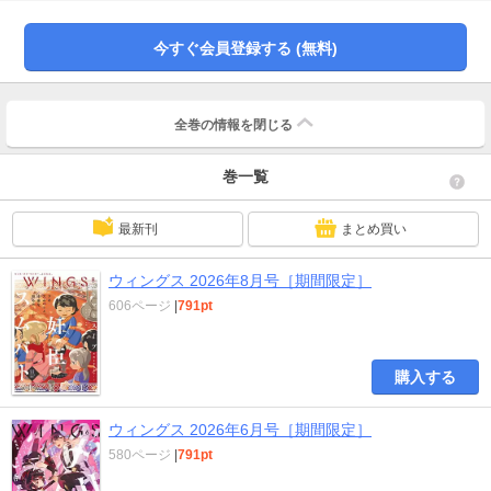
傷つけ、傷ついた少年たちの再生の物語――。 <BR>「艶漢」尚月地
<BR>「百姓貴族」荒川弘 <BR>「東の森の魔女の庭」越田うめ <BR>「８
今すぐ会員登録する (無料)
００夜 ー海の怪物ー」那州雪絵 <BR>「メリメロ～美食家ドラゴンに捧ぐ異
世界スイーツ～」伊東七つ生×八月八 <BR>「不条理雑貨店UNREAL」片山
愁 原作・ヨダカケイ <BR>「ご先祖様とアタシ」堀江蟹子 <BR>「ふくふ
くまんぷく」碧也ぴんく <BR>「蟻の帝国」文善やよひ <BR>「人間たれ流
全巻の情報を
閉じる
し」TONO <BR>「熱帯デラシネ宝飾店」夏目イサク×嬉野君 <BR>「山田と
加瀬さん。」高嶋ひろみ <BR>「チャンネル・ヴァンパイア」びっけ
巻一覧
<BR>「カラスヤサトシの新びっくりカレー」カラスヤサトシ <BR>「執事セ
バスチャンの職業事情」池田乾 <BR>「ファサード 嫁（い）きおくれ王女の
愛犬ジョシーはここにいる」篠原烏童 <BR>「悩める弁護士の華麗なる助手」
最新刊
まとめ買い
ヤマダコト＋ちあい <BR>「かわうそは僕の嫁」街子マドカ <BR>「マンガ
を描くには猫が必要。」林らいす <BR>「少年魔法士 フレアスタックス」な
るしまゆり <BR>「未来を見たくない！」文章 <BR>「必ずあなたの役に立
ウィングス 2026年8月号［期間限定］
つ海馬」菅野彰×南野ましろ <BR>●表紙 トマトスープ <BR>●ポスター
606ページ
|
791pt
尚月地 <BR>●「犬が西向きゃ尾は東」ことの <BR>●綴じ込みペーパー 堀
江蟹子 <BR>※こちらの作品は2027年1月27日までの期間限定配信となります
※ <BR>電子版「ウィングス」内に掲載されている広告・情報・価格は紙版で
発行した当時のものとなります。電子版には付録は含まれていない場合がござ
購入する
います。プレゼント・アンケート等は締め切りが過ぎているものや受付対象外
のものもございますので、何卒ご了承ください。
ウィングス 2026年6月号［期間限定］
580ページ
|
791pt