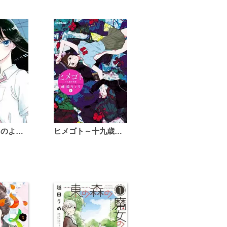
恋は雨上がりのように
ヒメゴト～十九歳の制服～