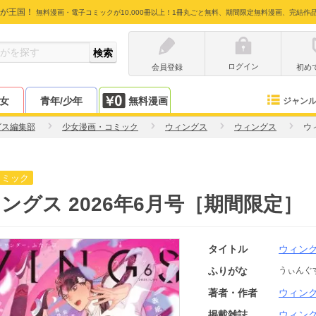
が王国！
無料漫画・電子コミックが10,000冊以上！1冊丸ごと無料、期間限定無料漫画、完結作
ログイン
会員登録
初め
少女
青年/少年
無料漫画
ジャン
グス編集部
少女漫画・コミック
ウィングス
ウィングス
ウ
コミック
ングス 2026年6月号［期間限定］
タイトル
ウィン
ふりがな
うぃんぐ
著者・作者
ウィン
掲載雑誌
ウィン