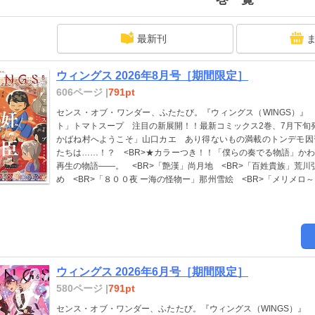
東七つ生 ●ポスター 尚 月地 ●「犬が西向きゃ尾は東」原宮ココ 
品は2026年11月27日までの期間限定配信となります※ 電子版「
価格は紙版で発行した当時のものとなります。電子版には付録は含まれ
最新刊
ケート等は締め切りが過ぎているものや受付対象外のものもございます
ウィングス 2026年8月号［期間限定］
606ページ |
791pt
センス・オブ・ワンダー、ふたたび。『ウィングス（WINGS）』 
ト」トマトスープ 注目の新展開！！最新コミックス2巻、7月下旬発
かばね村へようこそ」山口カエ あり得ないもの満載のトンデモ因
たちは……！？ <BR>★カラーつき！！「僕らの奏でる物語」か
再生の物語――。 <BR>「艶漢」尚月地 <BR>「百姓貴族」荒川
め <BR>「８００夜 ー海の怪物ー」那州雪絵 <BR>「メリメ
～」伊東七つ生×八月八 <BR>「不条理雑貨店UNREAL」片山愁
とアタシ」堀江蟹子 <BR>「ふくふくまんぷく」碧也ぴんく <BR
間たれ流し」TONO <BR>「熱帯デラシネ宝飾店」夏目イサク×嬉
ひろみ <BR>「チャンネル・ヴァンパイア」びっけ <BR>「カ
スヤサトシ <BR>「執事セバスチャンの職業事情」池田乾 <BR
の愛犬ジョシーはここにいる」篠原烏童 <BR>「悩める弁護士
ウィングス 2026年6月号［期間限定］
<BR>「かわうそは僕の嫁」街子マドカ <BR>「マンガを描くには
法士 フレアスタックス」なるしまゆり <BR>「未来を見たくない
580ページ |
791pt
立つ海馬」菅野彰×南野ましろ <BR>●表紙 トマトスープ <BR>
センス・オブ・ワンダー、ふたたび。『ウィングス（WINGS）』
向きゃ尾は東」ことの <BR>●綴じ込みペーパー 堀江蟹子 <BR>