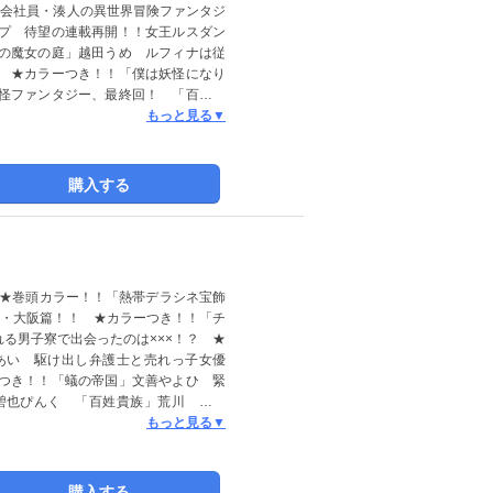
し会社員・湊人の異世界冒険ファンタジ
載されている広告・情報・価格は紙版で
プ 待望の連載再開！！女王ルスダン
場合がございます。プレゼント・アン
の魔女の庭」越田うめ ルフィナは従
ますので、何卒ご了承ください。
 ★カラーつき！！「僕は妖怪になり
怪ファンタジー、最終回！ 「百姓貴
 「人間たれ流し」TONO 「艶漢」
もっと見る▼
 「チャンネル・ヴァンパイア」びっ
事情」池田乾 「蟻の帝国」文善やよ
ぷく」碧也ぴんく 「魔法のつかいか
購入する
る物語」かわい千草 「毎分毎秒」雁
）きおくれ王女の愛犬ジョシーはここ
 「パーム」TASK」獸木野生 「必
●ポスター 尚 月地 ●「犬が西向き
品は2026年11月27日までの期間限
 ★巻頭カラー！！「熱帯デラシネ宝飾
広告・情報・価格は紙版で発行した当
章・大阪篇！！ ★カラーつき！！「チ
います。プレゼント・アンケート等は
る男子寮で出会ったのは×××！？ ★
何卒ご了承ください。
あい 駆け出し弁護士と売れっ子女優
つき！！「蟻の帝国」文善やよひ 緊
」碧也ぴんく 「百姓貴族」荒川 弘
レー」カラスヤサトシ 「逢魔ヶ時行
もっと見る▼
地 「僕は妖怪になりたい」コドモペー
こにいる」篠原烏童 「不条理雑貨店
間さかえ 「僕らの奏でる物語」かわい
購入する