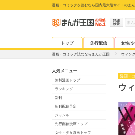
漫画・コミックを読むなら国内最大級サイトのまん
詳細
検索
トップ
先行配信
女性/
漫画・コミック読むならまんが王国
ウィン
人気メニュー
漫画・
無料漫画トップ
ウィ
ランキング
新刊
新刊配信予定
ジャンル
先行配信漫画トップ
女性・少女漫画トップ