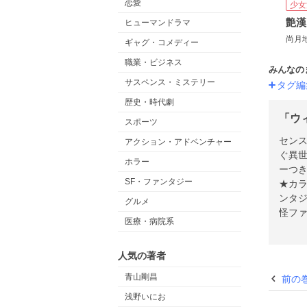
恋愛
少女
艶漢
ヒューマンドラマ
尚月
ギャグ・コメディー
職業・ビジネス
みんなの
サスペンス・ミステリー
タグ編
歴史・時代劇
「ウ
スポーツ
センス
アクション・アドベンチャー
ぐ異
ホラー
ーつ
SF・ファンタジー
★カ
ンタ
グルメ
怪ファ
医療・病院系
流し
ア」
人気の著者
「熱
「山
青山剛昌
前の
佐々
浅野いにお
スタッ