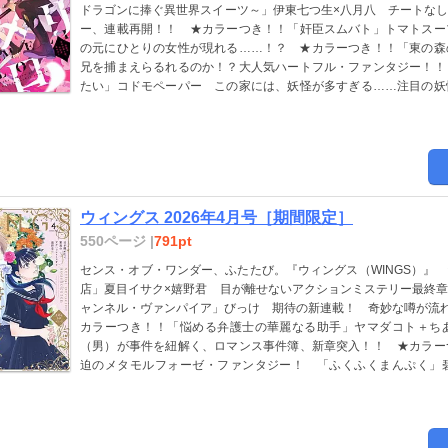
ドラゴンに捧ぐ異世界スイーツ～」伊東七つ生×八月八 チートな
の期間限定配信となります※ <BR>電子版「ウィングス」内に掲
ー、連載再開！！ ★カラーつき！！「奸臣スムバト」トマトスー
発行した当時のものとなります。電子版には付録は含まれていない
の元にひとりの女性が現れる……！？ ★カラーつき！！「東の森
ケート等は締め切りが過ぎているものや受付対象外のものもござい
兄を捕まえらるれるのか！？大人気ハートフル・ファンタジー！！
たい」コドモペーパー この家には、妖怪が多すぎる……注目の妖
族」荒川弘 「不条理雑貨店UNREAL」片山愁 原作・ヨダカケイ
尚月地 「カラスヤサトシの新びっくりカレー」カラスヤサトシ
け 「ご先祖様とアタシ」堀江蟹子 「執事セバスチャンの職業
ひ 「熱帯デラシネ宝飾店」夏目イサク×嬉野君 「ふくふくまん
た」草間さかえ 「山田と加瀬さん。」高嶋ひろみ 「僕らの奏で
須磨子 「双璧のカバリエ」佐々木久美子 「ファサード 嫁（い
ウィングス 2026年4月号［期間限定］
にいる」篠原烏童 「少年魔法士 フレアスタックス」なるしまゆり
ずあなたの役に立つ海馬」菅野彰×南野ましろ ●表紙 伊東七つ生 
550ページ |
791pt
ゃ尾は東」原宮ココ ●綴じ込みペーパー 伊東七つ生 ※こちらの作
センス・オブ・ワンダー、ふたたび。『ウィングス（WINGS）』
定配信となります※ 電子版「ウィングス」内に掲載されている
店」夏目イサク×嬉野君 目が離せないアクションミステリー最終
時のものとなります。電子版には付録は含まれていない場合がござ
ャンネル・ヴァンパイア」びっけ 期待の新連載！ 奇妙な噂が流れ
締め切りが過ぎているものや受付対象外のものもございますので、
カラーつき！！「悩める弁護士の華麗なる助手」ヤマダコト＋ち
（男）が事件を紐解く、ロマンス事件簿、新章突入！！ ★カラー
迫のメタモルフォーゼ・ファンタジー！ 「ふくふくまんぷく
「東の森の魔女の庭」越田うめ 「カラスヤサトシの新びっくりカ
方知れず」小松松子 「人間たれ流し」TONO 「艶漢」尚 月
パー 「ファサード 嫁（い）きおくれ王女の愛犬ジョシーはこ
UNREAL」片山愁 原作・ヨダカケイ 「魔法のつかいかた」草