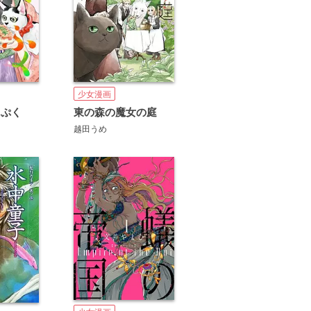
少女漫画
んぷく
東の森の魔女の庭
越田うめ