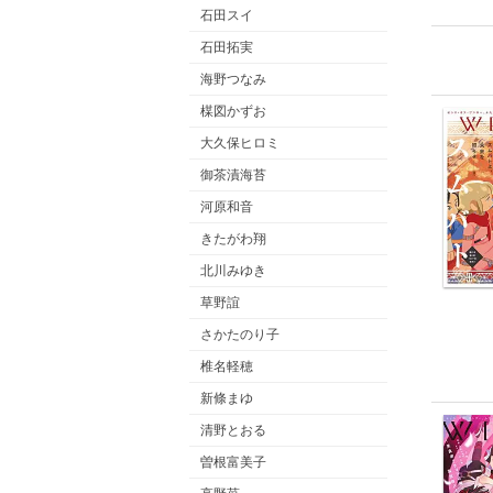
紙 伊
石田スイ
らの作
石田拓実
報・
アン
海野つなみ
楳図かずお
大久保ヒロミ
御茶漬海苔
河原和音
きたがわ翔
北川みゆき
草野誼
さかたのり子
椎名軽穂
新條まゆ
清野とおる
曽根富美子