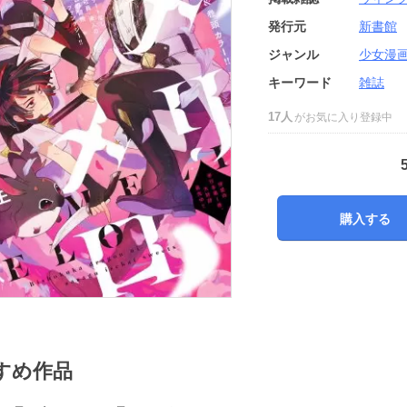
発行元
新書館
ジャンル
少女漫
キーワード
雑誌
17人
がお気に入り登録中
購入する
すめ作品