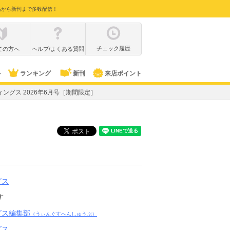
品から新刊まで多数配信！
チェック履歴
ての方へ
ヘルプ/よくある質問
ル
ランキング
新刊
来店ポイント
ィングス 2026年6月号［期間限定］
グス
す
グス編集部
（うぃんぐすへんしゅうぶ）
グス