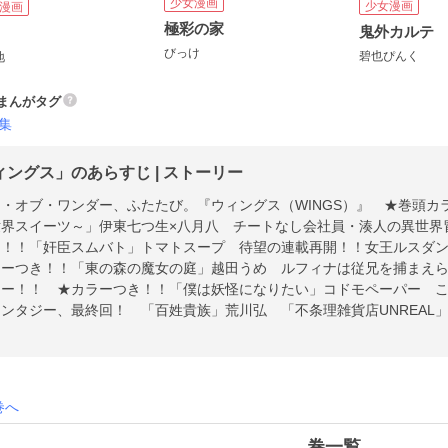
少女漫画
少女漫画
漫画
極彩の家
鬼外カルテ
びっけ
碧也ぴんく
地
まんがタグ
集
ィングス」のあらすじ | ストーリー
・オブ・ワンダー、ふたたび。『ウィングス（WINGS）』 ★巻頭カ
世界スイーツ～」伊東七つ生×八月八 チートなし会社員・湊人の異世界
き！！「奸臣スムバト」トマトスープ 待望の連載再開！！女王ルスダ
ラーつき！！「東の森の魔女の庭」越田うめ ルフィナは従兄を捕まえ
ジー！！ ★カラーつき！！「僕は妖怪になりたい」コドモペーパー 
ンタジー、最終回！ 「百姓貴族」荒川弘 「不条理雑貨店UNREAL
」TONO 「艶漢」尚月地 「カラスヤサトシの新びっくりカレー」カ
びっけ 「ご先祖様とアタシ」堀江蟹子 「執事セバスチャンの職業事
帯デラシネ宝飾店」夏目イサク×嬉野君 「ふくふくまんぷく」碧也ぴ
田と加瀬さん。」高嶋ひろみ 「僕らの奏でる物語」かわい千草 「毎
巻へ
木久美子 「ファサード 嫁（い）きおくれ王女の愛犬ジョシーはここ
クス」なるしまゆり 「パーム」TASK」獸木野生 「必ずあなたの役
巻一覧