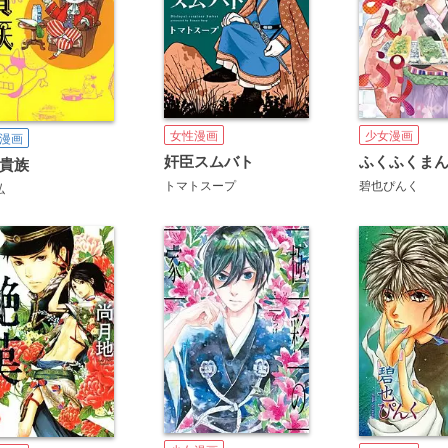
女性漫画
少女漫画
漫画
奸臣スムバト
ふくふくま
貴族
トマトスープ
碧也ぴんく
弘