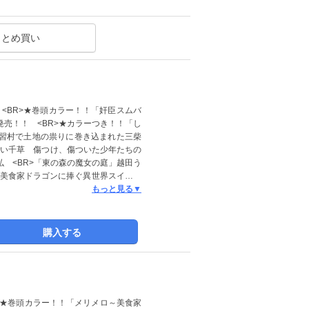
●綴じ込みペーパー 伊東七つ生 ※こち
ウィングス」内に掲載されている広告・情
ていない場合がございます。プレゼント・
まとめ買い
ので、何卒ご了承ください。
<BR>★巻頭カラー！！「奸臣スムバ
売！！ <BR>★カラーつき！！「し
習村で土地の祟りに巻き込まれた三柴
わい千草 傷つけ、傷ついた少年たちの
弘 <BR>「東の森の魔女の庭」越田う
ロ～美食家ドラゴンに捧ぐ異世界スイーツ
 原作・ヨダカケイ <BR>「ご先祖様
もっと見る▼
>「蟻の帝国」文善やよひ <BR>「人
野君 <BR>「山田と加瀬さん。」高嶋
ラスヤサトシの新びっくりカレー」カラ
購入する
>「ファサード 嫁（い）きおくれ王女
の華麗なる助手」ヤマダコト＋ちあい
猫が必要。」林らいす <BR>「少年魔
！」文章 <BR>「必ずあなたの役に
●ポスター 尚月地 <BR>●「犬が西
 ★巻頭カラー！！「メリメロ～美食家
※こちらの作品は2027年1月27日まで