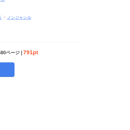
画
ノンジャンル
791pt
580ページ |