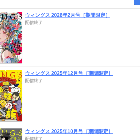
千草 「執事セバスチャンの職業事情」池田 乾 「山田と加瀬さ
文 章 「ご先祖様とアタシ」堀江蟹子 「毎分毎秒」雁須磨子 
ウィングス 2026年2月号［期間限定］
るしまゆり 「かわうそは僕の嫁」街子マドカ 「必ずあなたの役に
紙 夏目イサク ●ポスター 尚 月地 ●リレーエッセイ「犬が
配信終了
ペーパー 夏目イサク ※こちらの作品は2026年9月27日まで
ィングス」内に掲載されている広告・情報・価格は紙版で発行した
録は含まれていない場合がございます。プレゼント・アンケート等
象外のものもございますので、何卒ご了承ください。
ウィングス 2025年12月号［期間限定］
配信終了
ウィングス 2025年10月号［期間限定］
配信終了