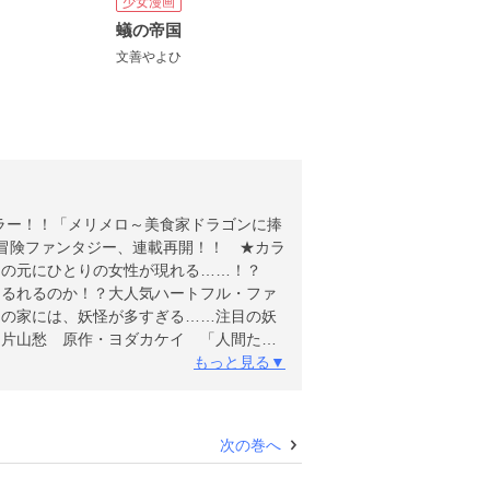
少女漫画
蟻の帝国
文善やよひ
ラー！！「メリメロ～美食家ドラゴンに捧
冒険ファンタジー、連載再開！！ ★カラ
ンの元にひとりの女性が現れる……！？
らるれるのか！？大人気ハートフル・ファ
この家には、妖怪が多すぎる……注目の妖
」片山愁 原作・ヨダカケイ 「人間たれ
ラスヤサトシ 「チャンネル・ヴァンパイ
もっと見る▼
情」池田乾 「蟻の帝国」文善やよひ
んく 「魔法のつかいかた」草間さかえ
分毎秒」雁須磨子 「双璧のカバリエ」
次の巻へ
にいる」篠原烏童 「少年魔法士 フレア
に立つ海馬」菅野彰×南野ましろ ●表