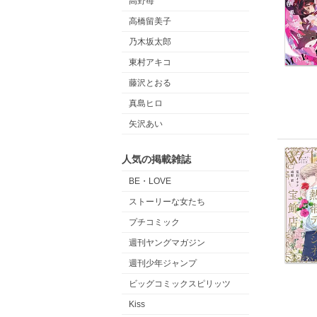
高野苺
高橋留美子
乃木坂太郎
東村アキコ
藤沢とおる
真島ヒロ
矢沢あい
人気の掲載雑誌
BE・LOVE
ストーリーな女たち
プチコミック
週刊ヤングマガジン
週刊少年ジャンプ
ビッグコミックスピリッツ
Kiss