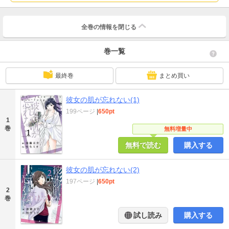
全巻の情報を
閉じる
巻一覧
最終巻
まとめ買い
彼女の肌が忘れない(1)
199ページ
|
650pt
1
巻
無料増量中
無料で読む
購入する
彼女の肌が忘れない(2)
197ページ
|
650pt
2
巻
試し読み
購入する