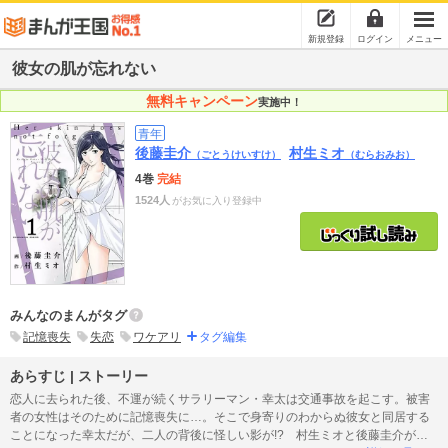
新規登録
ログイン
メニュー
彼女の肌が忘れない
無料キャンペーン
実施中！
青年
後藤圭介
村生ミオ
（ごとうけいすけ）
（むらおみお）
4巻
完結
1524人
がお気に入り登録中
みんなのまんがタグ
記憶喪失
失恋
ワケアリ
タグ編集
あらすじ | ストーリー
恋人に去られた後、不運が続くサラリーマン・幸太は交通事故を起こす。被害
者の女性はそのために記憶喪失に…。そこで身寄りのわからぬ彼女と同居する
ことになった幸太だが、二人の背後に怪しい影が!? 村生ミオと後藤圭介が贈