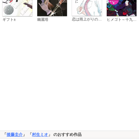
恋は雨上がりのように
ギフト±
幽麗塔
ヒメゴト～十九歳の制服～
「
後藤圭介
」 「
村生ミオ
」 のおすすめ作品