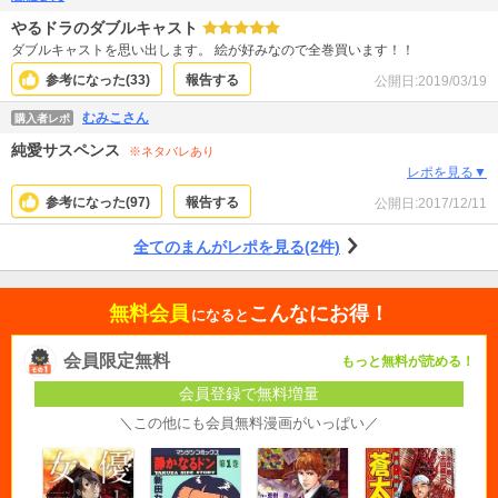
やるドラのダブルキャスト
ダブルキャストを思い出します。 絵が好みなので全巻買います！！
参考になった(
33
)
報告する
公開日:
2019/03/19
むみこさん
購入者レポ
純愛サスペンス
※ネタバレあり
レポを見る▼
参考になった(
97
)
報告する
公開日:
2017/12/11
全てのまんがレポを見る(2件)
無料会員
こんなにお得！
になると
会員限定無料
もっと無料が読める！
会員登録で無料増量
＼この他にも会員無料漫画がいっぱい／