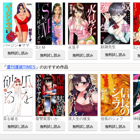
バージン★ママ
奴隷先生
SとM
火見子
無料試し読み
無料試し読み
無料試し読み
無料試し読み
「
週刊漫画TIMES
」のおすすめ作品
瓜を破る
復讐装置いかがですか？
浪人生の彼女とスーパーで
信長のシェフ
神
無料試し読み
無料試し読み
無料試し読み
無料試し読み