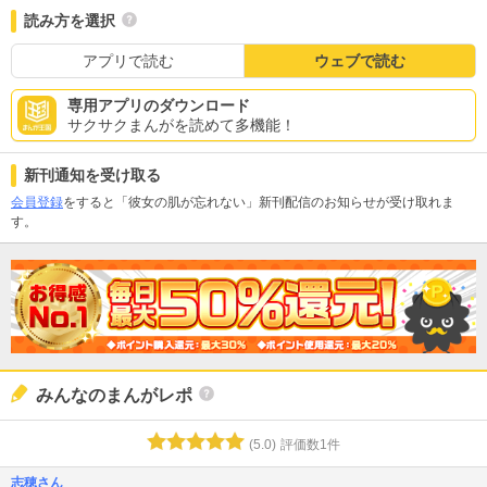
読み方を選択
アプリで読む
ウェブで読む
専用アプリのダウンロード
サクサクまんがを読めて多機能！
新刊通知を受け取る
会員登録
をすると「彼女の肌が忘れない」新刊配信のお知らせが受け取れま
す。
みんなのまんがレポ
(
5.0
)
評価数
1
件
志穂さん