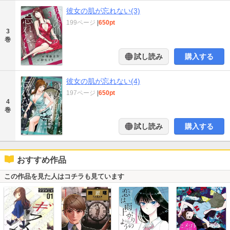
彼女の肌が忘れない(3)
199ページ
|
650pt
3
巻
試し読み
購入する
彼女の肌が忘れない(4)
197ページ
|
650pt
4
巻
試し読み
購入する
おすすめ作品
この作品を見た人はコチラも見ています