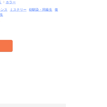
画
ホラー
レンス
ミステリー
幼馴染・同級生
復
生
結