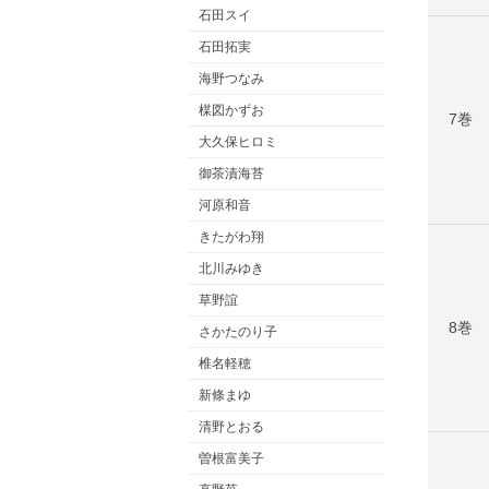
石田スイ
石田拓実
海野つなみ
楳図かずお
7巻
大久保ヒロミ
御茶漬海苔
河原和音
きたがわ翔
北川みゆき
草野誼
8巻
さかたのり子
椎名軽穂
新條まゆ
清野とおる
曽根富美子