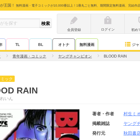
が王国！
無料漫画・電子コミックが10,000冊以上！1冊丸ごと無料、期間限定無料漫画、完結作
ログイン
会員登録
初め
ジャ
年
TL
BL
オトナ
無料漫画
オ
青年漫画・コミック
ヤングチャンピオン
BLOOD RAIN
コミック
OD RAIN
れいん
著者・作者
村生ミ
掲載雑誌
ヤング
発行元
秋田書