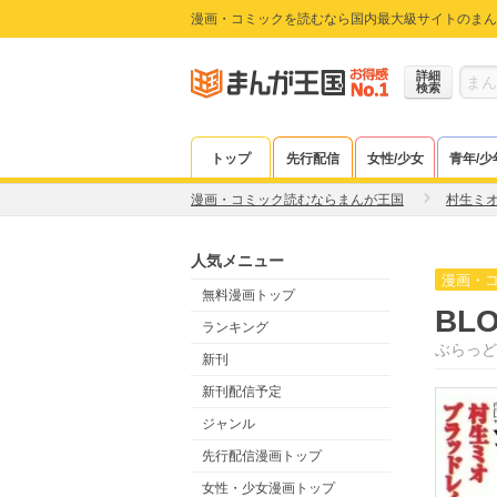
漫画・コミックを読むなら国内最大級サイトのまん
詳細
検索
トップ
先行配信
女性/少女
青年/少
漫画・コミック読むならまんが王国
村生ミ
人気メニュー
漫画・
無料漫画トップ
BLO
ランキング
ぶらっど
新刊
新刊配信予定
ジャンル
先行配信漫画トップ
女性・少女漫画トップ