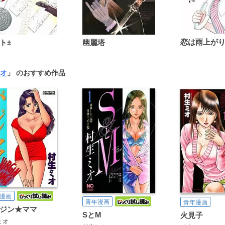
ト±
幽麗塔
オ
」 のおすすめ作品
漫画
青年漫画
青年漫画
ジン★ママ
SとM
火見子
ミオ