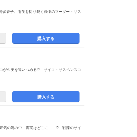
野多香子。雨夜を切り裂く戦慄のマーダー・サス
購入する
コが久美を追いつめる!? サイコ・サスペンスコ
購入する
狂気の渦の中、真実はどこに……!? 戦慄のサイ