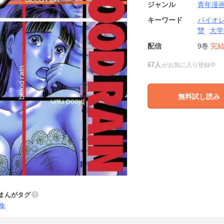
ジャンル
青年漫
キーワード
バイオ
讐
大学
配信
9巻
完
67人
がお気に入り登録中
無料試し読み
まんがタグ
集