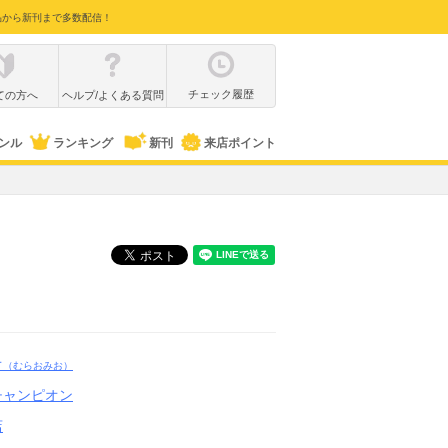
品から新刊まで多数配信！
チェック履歴
ての方へ
ヘルプ/よくある質問
ンル
ランキング
新刊
来店ポイント
オ
（むらおみお）
チャンピオン
店