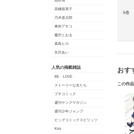
高野苺
高橋留美子
9巻
乃木坂太郎
東村アキコ
藤沢とおる
真島ヒロ
矢沢あい
人気の掲載雑誌
おす
BE・LOVE
この作品
ストーリーな女たち
プチコミック
週刊ヤングマガジン
週刊少年ジャンプ
ビッグコミックスピリッツ
Kiss