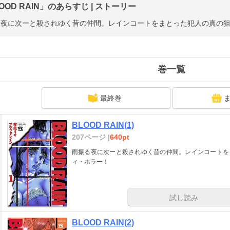
OOD RAIN」のあらすじ | ストーリー
る夜に次ーと殺されゆく昔の仲間。レインコートをまとった犯人の真の狙
巻一覧
最終巻
BLOOD RAIN(1)
207ページ |
640pt
雨振る夜に次ーと殺されゆく昔の仲間。レインコートを
ィ・ホラー！
試し読み
BLOOD RAIN(2)