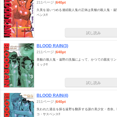
211ページ |
640pt
久美を追いつめる連続殺人鬼の正体は美貌の殺人鬼・遠
ペンス!!
試し読み
BLOOD RAIN(3)
211ページ |
640pt
美貌の殺人鬼・遠野の洗脳によって、かつての親友リン
ミック!!
試し読み
BLOOD RAIN(4)
211ページ |
640pt
失われた過去を探る遠野を翻弄する謎の美少女・杏奈。
コ・サスペンス!!