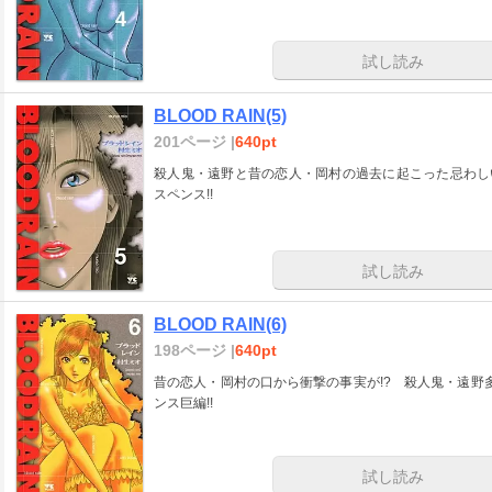
試し読み
BLOOD RAIN(5)
201ページ |
640pt
殺人鬼・遠野と昔の恋人・岡村の過去に起こった忌わし
スペンス!!
試し読み
BLOOD RAIN(6)
198ページ |
640pt
昔の恋人・岡村の口から衝撃の事実が!? 殺人鬼・遠野
ンス巨編!!
試し読み