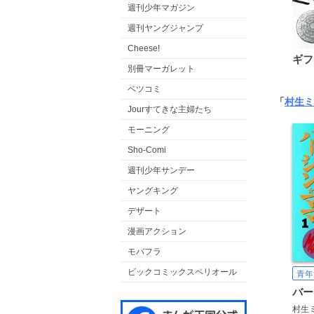
週刊少年マガジン
週刊ヤングジャンプ
Cheese!
ギフ
別冊マーガレット
ベツコミ
「
村生ミ
Jourすてきな主婦たち
モーニング
Sho-Comi
週刊少年サンデー
ヤングキング
デザート
漫画アクション
モバフラ
ビックコミックスペリオール
青年
バー
村生