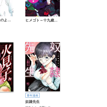
恋は雨上がりのように
ヒメゴト～十九歳の制服～
青年漫画
奴隷先生