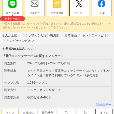
友だち追加
メルマガ
アプリ通知
フォロー
いいね
限定クーポン
※通知する情報およびタイミングが異なりますので、併せて受け取ることをお勧めします。 ※
通知をしないキャンペーンもあります。ご了承ください。
まんが王国
ヤングチャンピオン編集部
青年漫画
ヤングチャンピオン
ヤングチャンピオン
お得感No.1表記について
「電子コミックサービスに関するアンケート」
調査期間
2026年3月6日～2026年3月18日
調査対象
まんが王国または主要電子コミックサービスのうちいずれか
をメイン且つ有料で利用している20歳～69歳の男女
サンプル数
1,236サンプル
調査方法
インターネットリサーチ
調査委託先
株式会社MARCS
詳細表示▼
トップ
女性/少女
青年/少年
TL
BL
オトナ