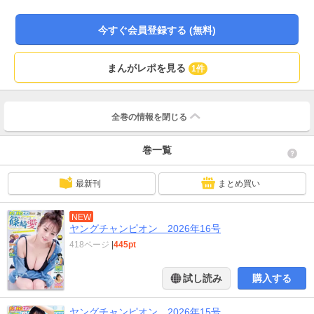
ト等への応募もできません。また作品のラインナップが目次と異なる場合もご
ざいます。
今すぐ会員登録する (無料)
まんがレポを見る
1件
全巻の情報を
閉じる
巻一覧
最新刊
まとめ買い
NEW
ヤングチャンピオン 2026年16号
418ページ
|
445pt
試し読み
購入する
ヤングチャンピオン 2026年15号