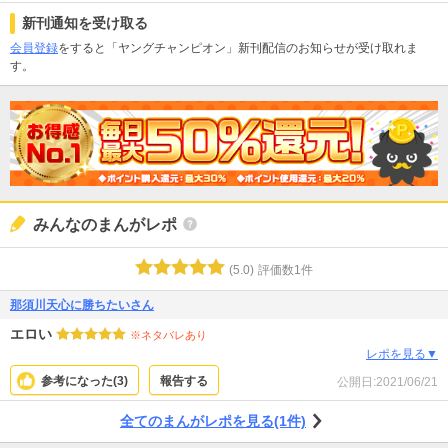
新刊通知を受け取る
会員登録
をすると「ヤングチャンピオン」新刊配信のお知らせが受け取れま
す。
みんなのまんがレポ
(
5.0
)
評価数
1
件
那須川天心に勝ちたいさん
エロい
※ネタバレあり
レポを見る▼
参考になった(
3
)
報告する
公開日:
2021/06/21
全てのまんがレポを見る(1件)