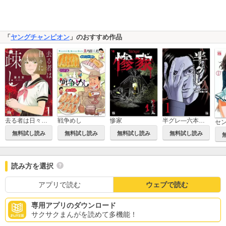
「
ヤングチャンピオン
」のおすすめ作品
去る者は日々に疎し
戦争めし
惨家
半グレ―六本木 摩天楼のレクイエム―
セ
無料試し読み
無料試し読み
無料試し読み
無料試し読み
読み方を選択
アプリで読む
ウェブで読む
専用アプリのダウンロード
サクサクまんがを読めて多機能！