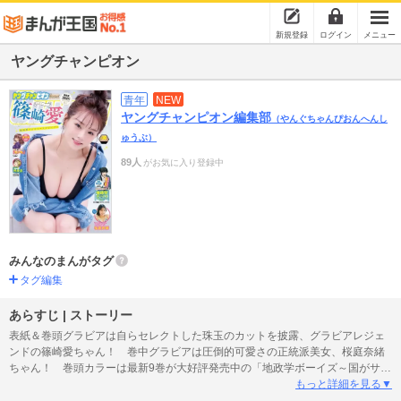
新規登録
ログイン
メニュー
ヤングチャンピオン
青年
NEW
ヤングチャンピオン編集部
（やんぐちゃんぴおんへんし
ゅうぶ）
89人
がお気に入り登録中
みんなのまんがタグ
タグ編集
あらすじ | ストーリー
表紙＆巻頭グラビアは自らセレクトした珠玉のカットを披露、グラビアレジェ
ンドの篠崎愛ちゃん！ 巻中グラビアは圧倒的可愛さの正統派美女、桜庭奈緒
ちゃん！ 巻頭カラーは最新9巻が大好評発売中の「地政学ボーイズ～国がサラ
リーマンになって働く会社～」！ 巻中カラーは最新17巻が大好評発売中の
もっと詳細を見る▼
「センセ。」！ ※電子版には付録は含まれておらず、プレゼント・アンケー