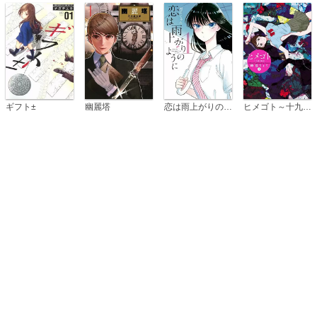
恋は雨上がりのように
ギフト±
幽麗塔
ヒメゴト～十九歳の制服～