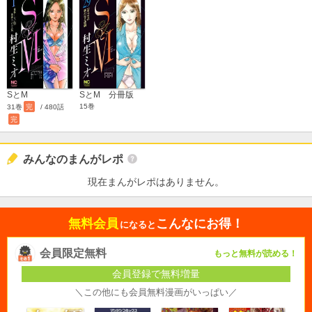
SとM
SとM 分冊版
15巻
31巻
完
/ 480話
完
みんなのまんがレポ
現在まんがレポはありません。
無料会員
こんなにお得！
になると
会員限定無料
もっと無料が読める！
会員登録で無料増量
＼この他にも会員無料漫画がいっぱい／