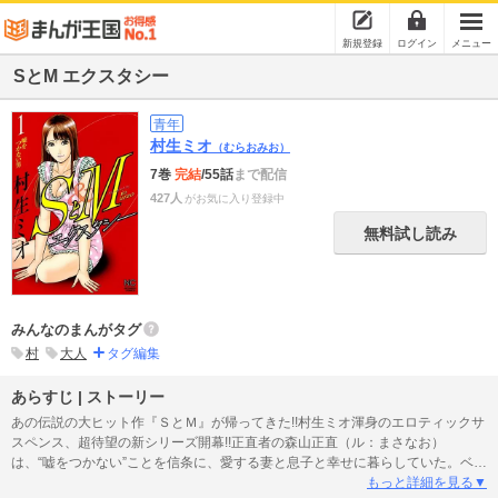
新規登録
ログイン
メニュー
SとM エクスタシー
青年
村生ミオ
（むらおみお）
7巻
完結
/55話
まで配信
427人
がお気に入り登録中
無料試し読み
みんなのまんがタグ
村
大人
タグ編集
あらすじ | ストーリー
あの伝説の大ヒット作『ＳとＭ』が帰ってきた!!村生ミオ渾身のエロティックサ
スペンス、超待望の新シリーズ開幕!!正直者の森山正直（ル：まさなお）
は、“嘘をつかない”ことを信条に、愛する妻と息子と幸せに暮らしていた。ベビ
ーシッターの美女・すみれと出会うまでは…。真面目な男を襲う、淫靡なる罠
もっと詳細を見る▼