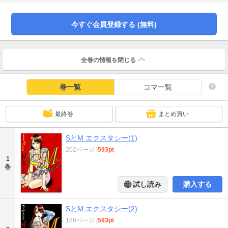
の数々!! 正直は、家族を、信念を、守り通すことができるのか！？ そして、
すみれの真の目的とは…？愛と憎しみが交錯する、限界セクシーバトルを見逃
すなッ!!
今すぐ会員登録する (無料)
全巻の情報を
閉じる
巻一覧
コマ一覧
最終巻
まとめ買い
SとM エクスタシー(1)
202ページ
|
593pt
1
巻
試し読み
購入する
SとM エクスタシー(2)
186ページ
|
593pt