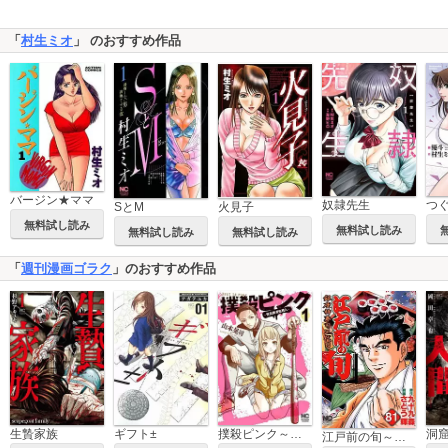
「
村生ミオ
」 のおすすめ作品
バージン★ママ
奴隷先生
つ
SとM
火見子
無料試し読み
無料試し読み
無料試し読み
無料試し読み
「
週刊漫画ゴラク
」のおすすめ作品
生贄家族
ギフト±
撲殺ピンク～性犯罪者処刑人～
洞
江戸前の旬～後編～（81巻～）