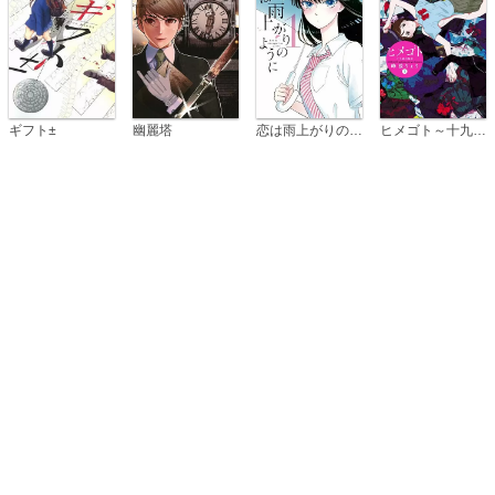
恋は雨上がりのように
ギフト±
幽麗塔
ヒメゴト～十九歳の制服～