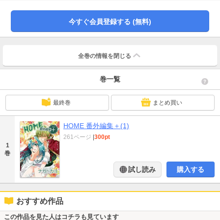
今すぐ会員登録する (無料)
全巻の情報を
閉じる
巻一覧
最終巻
まとめ買い
HOME 番外編集＋(1)
261ページ
|
300pt
1
巻
試し読み
購入する
おすすめ作品
この作品を見た人はコチラも見ています