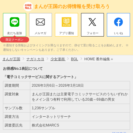
まんが王国のお得情報を受け取ろう
友だち追加
メルマガ
アプリ通知
フォロー
いいね
限定クーポン
※通知する情報およびタイミングが異なりますので、併せて受け取ることをお勧めします。 ※
通知をしないキャンペーンもあります。ご了承ください。
まんが王国
ナガトカヨ
少女漫画
BGL
HOME 番外編集＋
お得感No.1表記について
「電子コミックサービスに関するアンケート」
調査期間
2026年3月6日～2026年3月18日
調査対象
まんが王国または主要電子コミックサービスのうちいずれか
をメイン且つ有料で利用している20歳～69歳の男女
サンプル数
1,236サンプル
調査方法
インターネットリサーチ
調査委託先
株式会社MARCS