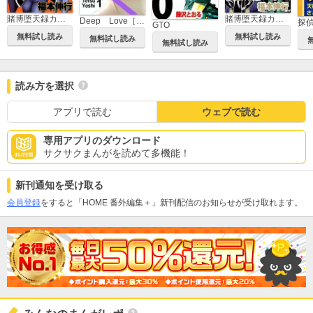
賭博堕天録カイジ ワン・ポーカー編
賭博堕天録カイジ 24億脱出編
Deep Love［REAL]
探
GTO
無料試し読み
無料試し読み
無料試し読み
無料試し読み
読み方を選択
アプリで読む
ウェブで読む
専用アプリのダウンロード
サクサクまんがを読めて多機能！
新刊通知を受け取る
会員登録
をすると「HOME 番外編集＋」新刊配信のお知らせが受け取れます。