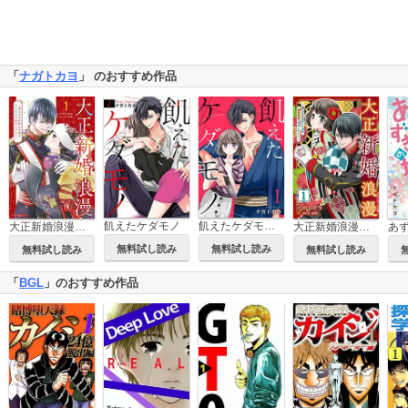
「
ナガトカヨ
」 のおすすめ作品
飢えたケダモノ
飢えたケダモノ【合冊版】
大正新婚浪漫～軍人さまは初心な妻を執着純愛で染め上げたい～
大正新婚浪漫～軍人さまは初心な妻を執着純愛で染め上げたい～【分冊版】
あ
無料試し読み
無料試し読み
無料試し読み
無料試し読み
「
BGL
」のおすすめ作品