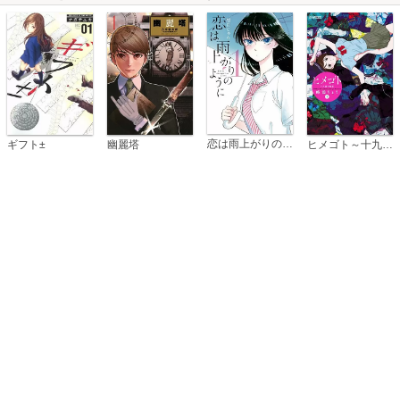
恋は雨上がりのように
ギフト±
幽麗塔
ヒメゴト～十九歳の制服～