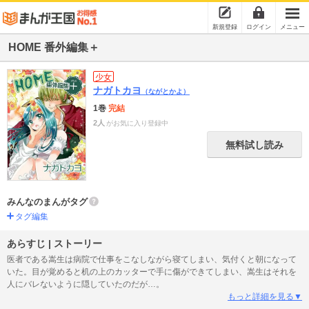
新規登録
ログイン
メニュー
HOME 番外編集＋
少女
ナガトカヨ
（ながとかよ）
1巻
完結
2人
がお気に入り登録中
無料試し読み
みんなのまんがタグ
タグ編集
あらすじ | ストーリー
医者である嵩生は病院で仕事をこなしながら寝てしまい、気付くと朝になって
いた。目が覚めると机の上のカッターで手に傷ができてしまい、嵩生はそれを
人にバレないように隠していたのだが…。
もっと詳細を見る▼