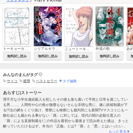
トーキョーカモフラージュアワー
シリアルキラー異世界に降り立つ 異世界バトルロイヤル
外道の歌
あ
ニュートーキョーカモフラージュアワー
無料試し読み
無料試し読み
無料試し読み
無料試し読み
みんなのまんがタグ
サイコ
復讐
ベストセラー
タグ編集
あらすじ|ストーリー
理不尽な小学生連続殺人を犯したその後も落ち着いて平然と日常を過ごしてい
る男……。人間性や心の咎が微塵もないそんな非情な男に、遂に鉄槌制裁が下
る!?法の網をくぐり抜け、警察にも検察にも裁判所にも新聞TVマスコミにも一
般社会にも裁かれる事がない「屑」に対しては、現代の闇の必殺仕置人の
「屑」による直接制裁を!この作品を最初から最後まで読み終えた後は、きっと
解っていただけるはず。本当の「正義」とは?「善」と「悪」とはいったい
何??それを決めるのは法なのか?社会なのか?無念の思いで逝った人たちなの
もっと見る▼