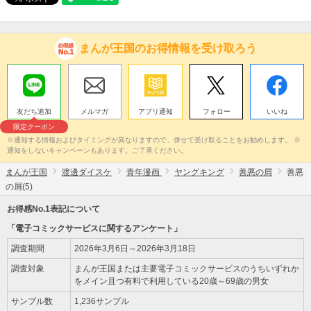
まんが王国のお得情報を受け取ろう
友だち追加
メルマガ
アプリ通知
フォロー
いいね
限定クーポン
※通知する情報およびタイミングが異なりますので、併せて受け取ることをお勧めします。 ※
通知をしないキャンペーンもあります。ご了承ください。
まんが王国
渡邊ダイスケ
青年漫画
ヤングキング
善悪の屑
善悪
の屑(5)
お得感No.1表記について
「電子コミックサービスに関するアンケート」
調査期間
2026年3月6日～2026年3月18日
調査対象
まんが王国または主要電子コミックサービスのうちいずれか
をメイン且つ有料で利用している20歳～69歳の男女
サンプル数
1,236サンプル