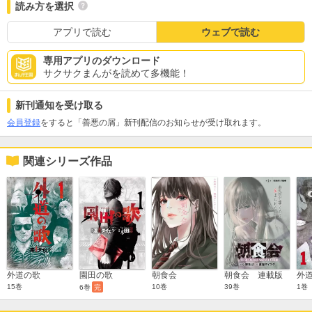
読み方を選択
アプリで読む
ウェブで読む
専用アプリのダウンロード
サクサクまんがを読めて多機能！
新刊通知を受け取る
会員登録
をすると「善悪の屑」新刊配信のお知らせが受け取れます。
関連シリーズ作品
外道の歌
園田の歌
朝食会
朝食会 連載版
外
15巻
10巻
39巻
1巻
6巻
完