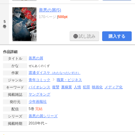
善悪の屑(5)
170ページ
|
500pt
5
巻
試し読み
購入する
作品詳細
善悪の屑
タイトル
かな
ぜんあくのくず
渡邊ダイスケ
作家
（わたなべだいすけ）
青年コミック
職業・ビジネス
ジャンル
バイオレンス
復讐
裏稼業
人情
犯罪
映画化
メディア化
キーワード
ヤングキング
掲載雑誌
少年画報社
発行元
5巻
完結
配信
善悪の屑シリーズ
シリーズ
2010年代～
掲載時期