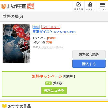
新規登録
ログイン
メニュー
善悪の屑(5)
青年
ベストセラー
渡邊ダイスケ
（わたなべだいすけ）
170ページ
|
500pt
5巻
／ 5巻
完結
5663人
がお気に入り登録中
無料試し読み
購入する
無料キャンペーン
実施中！
第1巻
増量
無料はコチラ
おすすめ作品