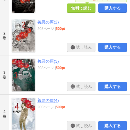
無料で読む
購入する
善悪の屑(2)
208ページ
|
500pt
2
巻
試し読み
購入する
善悪の屑(3)
208ページ
|
500pt
3
巻
試し読み
購入する
善悪の屑(4)
200ページ
|
500pt
4
巻
試し読み
購入する