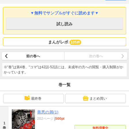
か?生きている、これからも生き続ける人間なのか? ※こちらの作品の続き
は、善悪の屑 第二部「外道の歌」でお楽しみください。
▼無料でサンプルがすぐに読めます▼
試し読み
まんがレポ
105件
前の巻へ
次の巻へ
※“巻”は第4巻、“コマ”は42話-52話には、未成年の方への閲覧・購入制限がか
かっています。
巻一覧
最終巻
まとめ買い
善悪の屑(1)
202ページ
|
500pt
1
巻
無料増量中