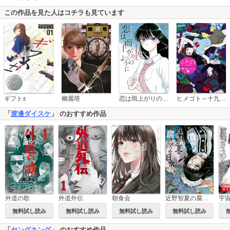
この作品を見た人はコチラも見ています
恋は雨上がりのように
ギフト±
幽麗塔
ヒメゴト～十九歳の制服～
「
渡邊ダイスケ
」 のおすすめ作品
外道の歌
外道外伝
朝食会
近野智夏の腐じょうな日常
無料試し読み
無料試し読み
無料試し読み
無料試し読み
「
ヤングキング
」 のおすすめ作品