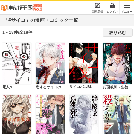
新規登録
ログイン
メニュー
「#サイコ」の漫画・コミック一覧
1～18件/全18件
絞り込む
サイコパスBL
電人N
犯面教師～生徒のためなら、何でもヤリます～
恋するサイコの白雪くん