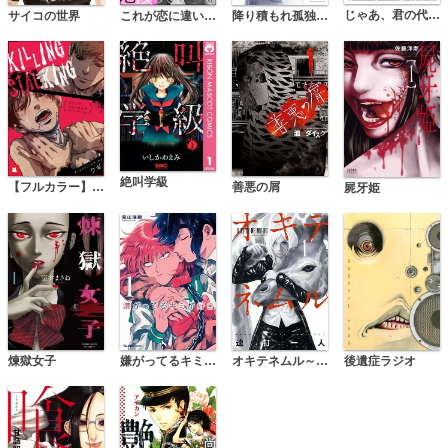
じゃあ、君の代わりに殺そうか？【電子単行本】
サイコの世界
これが恋に違いない
降り積もれ孤独な死よ
絶叫学級
善悪の屑
【フルカラー】キリング・ストーキング
屍牙姫
煉獄女子
嫌がってるキミが好き
オキテネムル～謎の人喰い寄生生物が人を異形に変える連続事件！
後遺症ラジオ