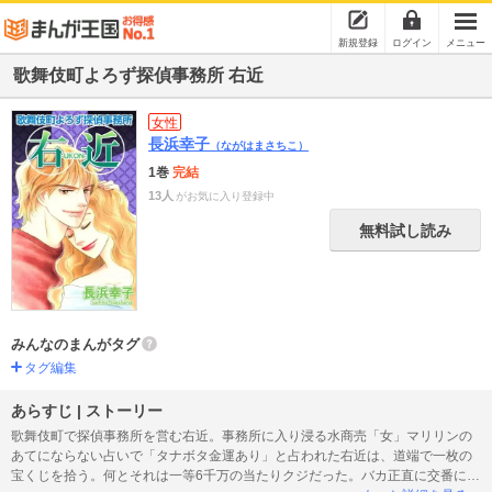
新規登録
ログイン
メニュー
歌舞伎町よろず探偵事務所 右近
女性
長浜幸子
（ながはまさちこ）
1巻
完結
13人
がお気に入り登録中
無料試し読み
みんなのまんがタグ
タグ編集
あらすじ | ストーリー
歌舞伎町で探偵事務所を営む右近。事務所に入り浸る水商売「女」マリリンの
あてにならない占いで「タナボタ金運あり」と占われた右近は、道端で一枚の
宝くじを拾う。何とそれは一等6千万の当たりクジだった。バカ正直に交番に届