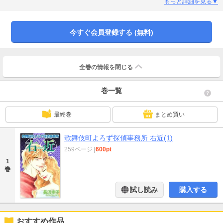
けると、すぐさま落とし主が現れた。落とし主の美也子は中々の美人。ナンパ
もっと詳細を見る▼
な右近はすっかりデレデレ、謝礼も受け取らないと言いだす。そんな右近に、
美也子は謝礼代わりとしてとある人物の捜索を依頼するのだが…？
今すぐ会員登録する (無料)
全巻の情報を
閉じる
巻一覧
最終巻
まとめ買い
歌舞伎町よろず探偵事務所 右近(1)
259ページ
|
600pt
1
巻
試し読み
購入する
おすすめ作品