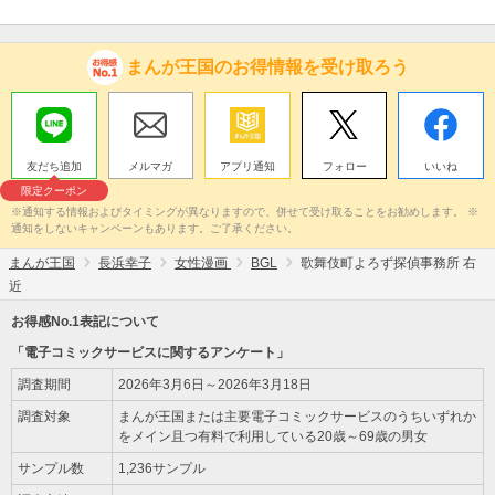
まんが王国のお得情報を受け取ろう
友だち追加
メルマガ
アプリ通知
フォロー
いいね
限定クーポン
※通知する情報およびタイミングが異なりますので、併せて受け取ることをお勧めします。 ※
通知をしないキャンペーンもあります。ご了承ください。
まんが王国
長浜幸子
女性漫画
BGL
歌舞伎町よろず探偵事務所 右
近
お得感No.1表記について
「電子コミックサービスに関するアンケート」
調査期間
2026年3月6日～2026年3月18日
調査対象
まんが王国または主要電子コミックサービスのうちいずれか
をメイン且つ有料で利用している20歳～69歳の男女
サンプル数
1,236サンプル