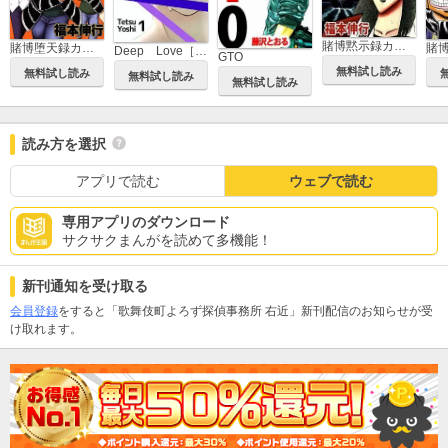
賭博黙示録カイジ
賭博堕天録カイジ 24億脱出編
Deep Love［REAL]
GTO
無料試し読み
無料試し読み
無料試し読み
無料試し読み
読み方を選択
アプリで読む
ウェブで読む
専用アプリのダウンロード
サクサクまんがを読めて多機能！
新刊通知を受け取る
会員登録
をすると「歌舞伎町よろず探偵事務所 右近」新刊配信のお知らせが受
け取れます。