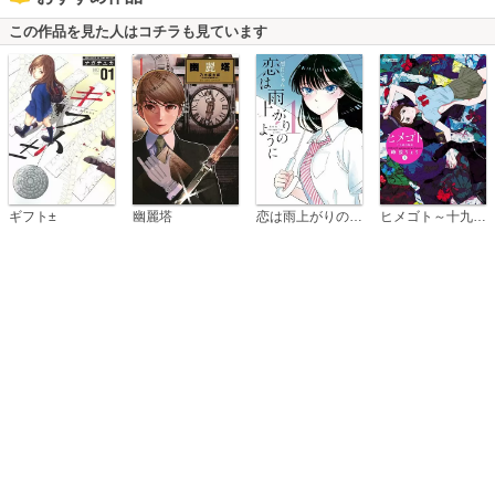
この作品を見た人はコチラも見ています
恋は雨上がりのように
ギフト±
幽麗塔
ヒメゴト～十九歳の制服～