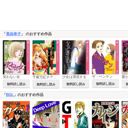
「
長浜幸子
」 のおすすめ作品
ザ・ベンテン
笑わない女
少女は漂流する
千紫万紅チアキ様
無料試し読み
無料試し読み
無料試し読み
無料試し読み
「
BGL
」のおすすめ作品