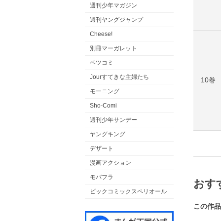
週刊少年マガジン
週刊ヤングジャンプ
Cheese!
別冊マーガレット
ベツコミ
Jourすてきな主婦たち
10巻
モーニング
Sho-Comi
週刊少年サンデー
ヤングキング
デザート
漫画アクション
モバフラ
おす
ビックコミックスペリオール
この作品