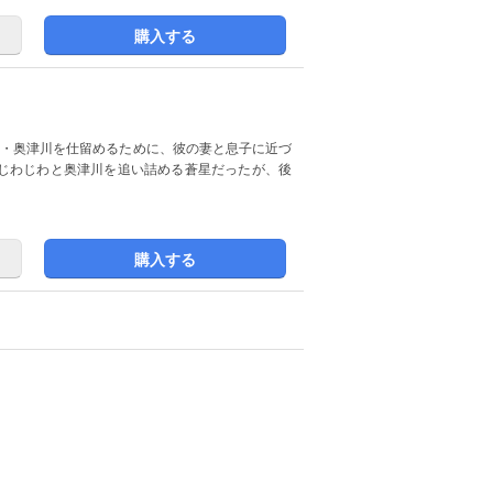
購入する
臣・奥津川を仕留めるために、彼の妻と息子に近づ
じわじわと奥津川を追い詰める蒼星だったが、後
購入する