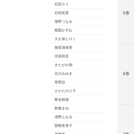
石田スイ
5巻
石田拓実
海野つなみ
楳図かずお
大久保ヒロミ
御茶漬海苔
河原和音
きたがわ翔
6巻
北川みゆき
草野誼
さかたのり子
椎名軽穂
新條まゆ
清野とおる
曽根富美子