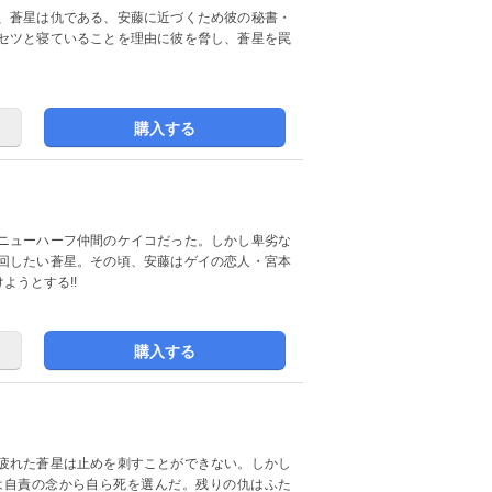
、蒼星は仇である、安藤に近づくため彼の秘書・
セツと寝ていることを理由に彼を脅し、蒼星を罠
購入する
ニューハーフ仲間のケイコだった。しかし卑劣な
回したい蒼星。その頃、安藤はゲイの恋人・宮本
ようとする!!
購入する
疲れた蒼星は止めを刺すことができない。しかし
は自責の念から自ら死を選んだ。残りの仇はふた