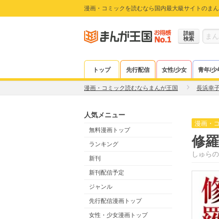
漫画・コミックを読むなら国内最大級サイトのまん
詳細
検索
トップ
先行配信
女性/少女
青年/少
漫画・コミック読むならまんが王国
長浜幸
人気メニュー
漫画・
無料漫画トップ
修
ランキング
しゅらの
新刊
新刊配信予定
ジャンル
先行配信漫画トップ
女性・少女漫画トップ