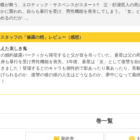
蝶が舞う、エロティック・サスペンスがスタート!! 父・杉浦哲人の
者かに襲われ、自らも暴行を受け、男性機能を喪失してしまう。「女」
始めるのだが…。
スタッフの「修羅の棺」レビュー（感想）
飢えた哀しき鬼
との婚約披露パーティから帰宅すると父が首を吊っていた。蒼星は父の
自身も暴行を受け男性機能を喪失。1年後、蒼星は「女」として復讐を始
驚きました！登場するどのキャラも個性的で影あったり裏あったり。美
遂げられるのか…復讐の後の彼の人生はどうなるのか。夢中になって最
す！
巻一覧
最終巻