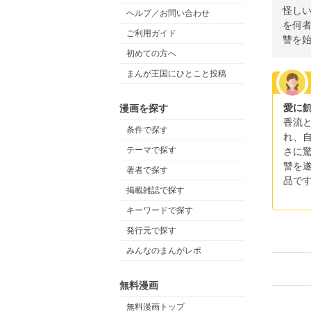
怪しい
ヘルプ／お問い合わせ
を何
ご利用ガイド
讐を
初めての方へ
まんが王国にひとこと投稿
愛に
漫画を探す
香流
条件で探す
れ、
テーマで探す
さに
讐を
著者で探す
品で
掲載雑誌で探す
キーワードで探す
発行元で探す
みんなのまんがレポ
無料漫画
無料漫画トップ