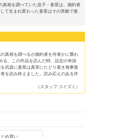
死の真相を調べていた息子・蒼星は、婚約者
として生まれ変わった蒼星はその美貌で復
死の真相を調べるが婚約者を何者かに襲わ
める。この作品を読んだ時、設定の奇抜
貌を武器に蒼星は真実にたどり着き無事復
終巻を読み終えました。読み応えのある作
（スタッフ:コイズミ）
まとめ買い