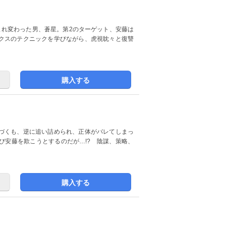
まれ変わった男、蒼星。第2のターゲット、安藤は
クスのテクニックを学びながら、虎視眈々と復讐
購入する
づくも、逆に追い詰められ、正体がバレてしまっ
び安藤を欺こうとするのだが…!? 陰謀、策略、
購入する