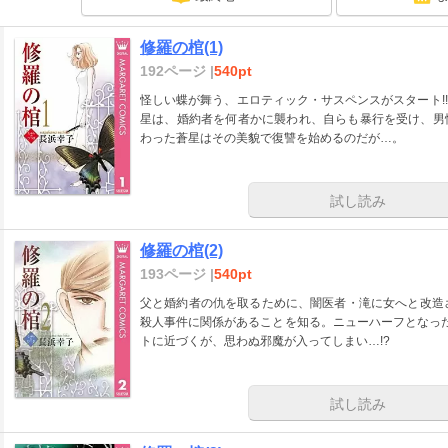
修羅の棺(1)
192ページ |
540pt
怪しい蝶が舞う、エロティック・サスペンスがスタート!
星は、婚約者を何者かに襲われ、自らも暴行を受け、男
わった蒼星はその美貌で復讐を始めるのだが…。
試し読み
修羅の棺(2)
193ページ |
540pt
父と婚約者の仇を取るために、闇医者・滝に女へと改造
殺人事件に関係があることを知る。ニューハーフとなっ
トに近づくが、思わぬ邪魔が入ってしまい…!?
試し読み