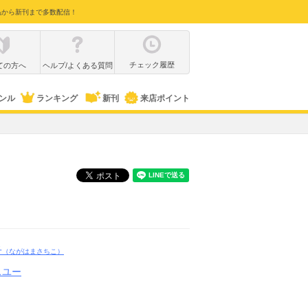
品から新刊まで多数配信！
チェック履歴
ての方へ
ヘルプ/よくある質問
ンル
ランキング
新刊
来店ポイント
子
（ながはまさちこ）
スユー