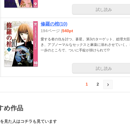
試し読み
修羅の棺(10)
194ページ |
540pt
愛する者の仇を討つ、蒼星。第3のターゲット、総理大
き、アブノーマルなセックスと麻薬に溺れさせていく。
一歩のところで、ついに手錠が掛けられて!?
試し読み
1
2
すめ作品
を見た人はコチラも見ています