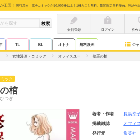
が王国！
無料漫画・電子コミックが10,000冊以上！1冊丸ごと無料、期間限定無料漫画、完結作
ログイン
会員登録
初め
ジャ
年
TL
BL
オトナ
無料漫画
子
女性漫画・コミック
オフィスユー
修羅の棺
コミック
羅の棺
ひつぎ
著者・作者
長浜幸
掲載雑誌
オフィ
発行元
集英社