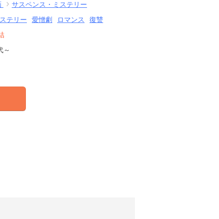
画
サスペンス・ミステリー
ステリー
愛憎劇
ロマンス
復讐
結
代～