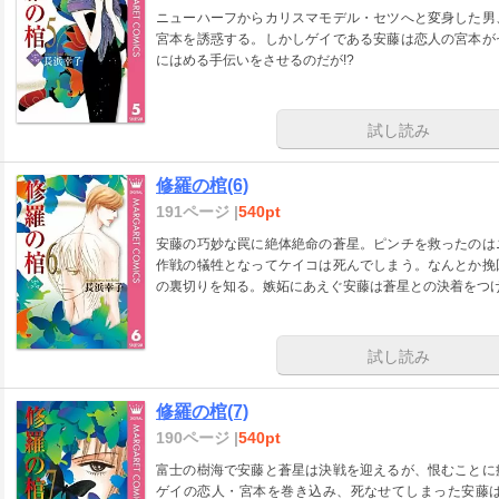
ニューハーフからカリスマモデル・セツへと変身した男
宮本を誘惑する。しかしゲイである安藤は恋人の宮本が
にはめる手伝いをさせるのだが!?
試し読み
修羅の棺(6)
191ページ |
540pt
安藤の巧妙な罠に絶体絶命の蒼星。ピンチを救ったのは
作戦の犠牲となってケイコは死んでしまう。なんとか挽
の裏切りを知る。嫉妬にあえぐ安藤は蒼星との決着をつけ
試し読み
修羅の棺(7)
190ページ |
540pt
富士の樹海で安藤と蒼星は決戦を迎えるが、恨むことに
ゲイの恋人・宮本を巻き込み、死なせてしまった安藤