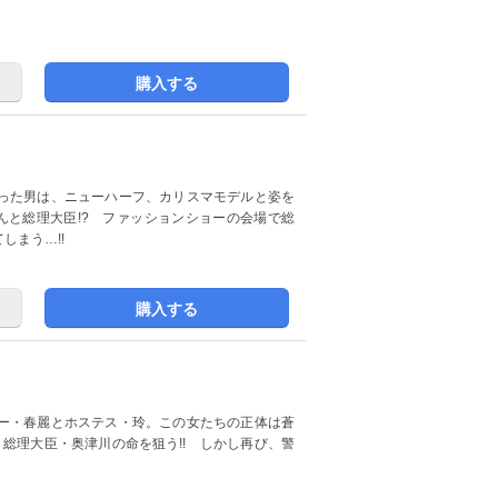
購入する
った男は、ニューハーフ、カリスマモデルと姿を
んと総理大臣!? ファッションショーの会場で総
しまう…!!
購入する
ー・春麗とホステス・玲。この女たちの正体は蒼
、総理大臣・奥津川の命を狙う!! しかし再び、警