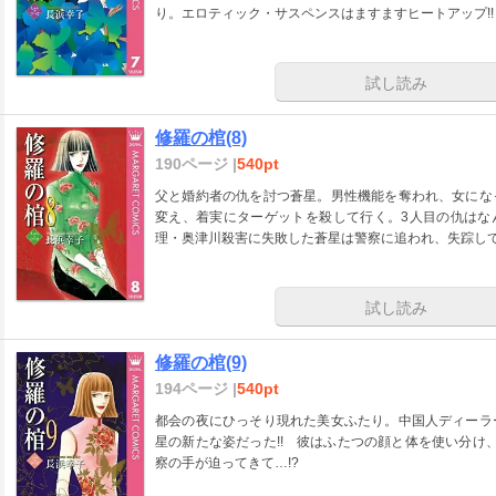
り。エロティック・サスペンスはますますヒートアップ!!
試し読み
修羅の棺(8)
190ページ |
540pt
父と婚約者の仇を討つ蒼星。男性機能を奪われ、女にな
変え、着実にターゲットを殺して行く。3人目の仇はな
理・奥津川殺害に失敗した蒼星は警察に追われ、失踪して
試し読み
修羅の棺(9)
194ページ |
540pt
都会の夜にひっそり現れた美女ふたり。中国人ディーラ
星の新たな姿だった!! 彼はふたつの顔と体を使い分け
察の手が迫ってきて…!?