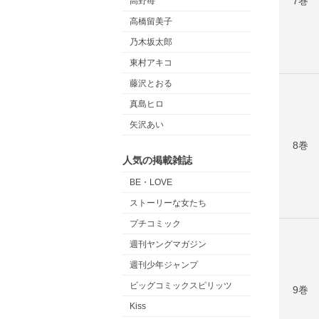
7巻
高野苺
高橋留美子
乃木坂太郎
東村アキコ
藤沢とおる
真島ヒロ
矢沢あい
8巻
人気の掲載雑誌
BE・LOVE
ストーリーな女たち
プチコミック
週刊ヤングマガジン
週刊少年ジャンプ
ビッグコミックスピリッツ
9巻
Kiss