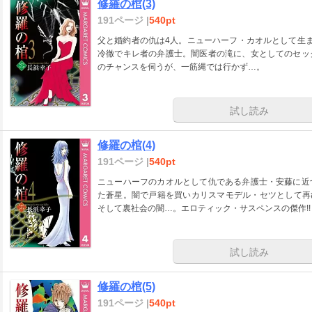
修羅の棺(3)
191ページ |
540pt
父と婚約者の仇は4人。ニューハーフ・カオルとして生
冷徹でキレ者の弁護士。闇医者の滝に、女としてのセッ
のチャンスを伺うが、一筋縄では行かず…。
試し読み
修羅の棺(4)
191ページ |
540pt
ニューハーフのカオルとして仇である弁護士・安藤に近
た蒼星。闇で戸籍を買いカリスマモデル・セツとして再
そして裏社会の闇…。エロティック・サスペンスの傑作!!
試し読み
修羅の棺(5)
191ページ |
540pt