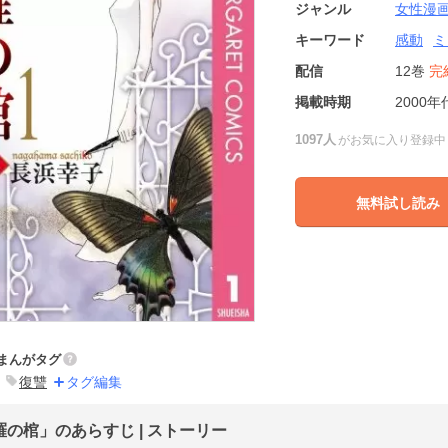
ジャンル
女性漫
キーワード
感動
ミ
配信
12巻
完
掲載時期
2000年
1097人
がお気に入り登録中
無料試し読み
まんがタグ
復讐
タグ編集
羅の棺」のあらすじ | ストーリー