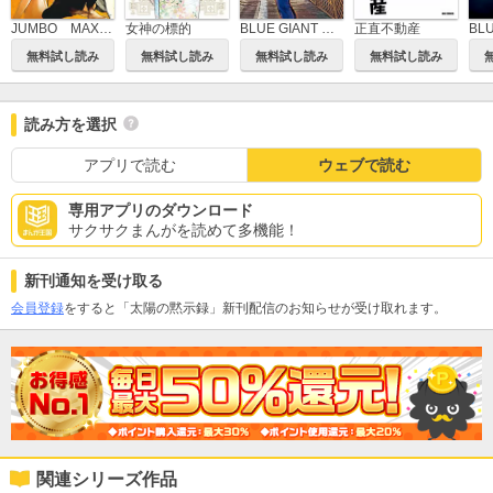
JUMBO MAX～ハイパーED薬密造人～
女神の標的
BLUE GIANT MOMENTUM
正直不動産
無料試し読み
無料試し読み
無料試し読み
無料試し読み
読み方を選択
アプリで読む
ウェブで読む
専用アプリのダウンロード
サクサクまんがを読めて多機能！
新刊通知を受け取る
会員登録
をすると「太陽の黙示録」新刊配信のお知らせが受け取れます。
関連シリーズ作品