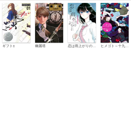
恋は雨上がりのように
ギフト±
幽麗塔
ヒメゴト～十九歳の制服～