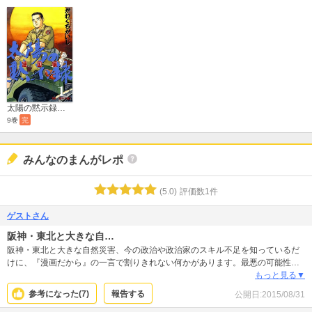
太陽の黙示録 第2部 建国編
9巻
完
みんなのまんがレポ
(
5.0
)
評価数
1
件
ゲストさん
阪神・東北と大きな自…
阪神・東北と大きな自然災害、今の政治や政治家のスキル不足を知っているだ
けに、『漫画だから』の一言で割りきれない何かがあります。最悪の可能性と
して、またこんな救世主は今の政治家にはいないことを思いながら読むと価値
もっと見る▼
観が変わるかもしれません。
参考になった(
7
)
報告する
公開日:
2015/08/31