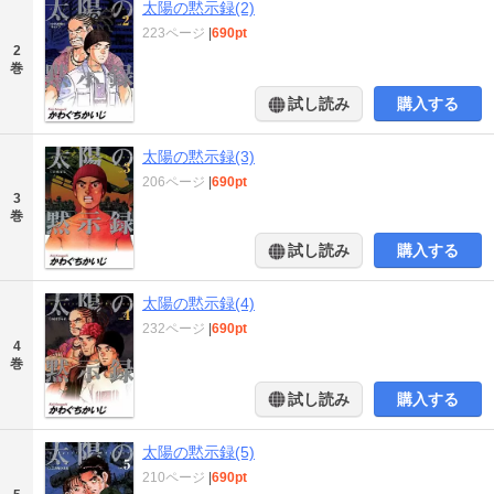
太陽の黙示録(2)
223ページ
|
690pt
2
巻
試し読み
購入する
太陽の黙示録(3)
206ページ
|
690pt
3
巻
試し読み
購入する
太陽の黙示録(4)
232ページ
|
690pt
4
巻
試し読み
購入する
太陽の黙示録(5)
210ページ
|
690pt