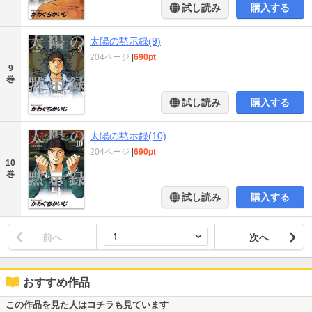
試し読み
購入する
太陽の黙示録(9)
204ページ
|
690pt
9
巻
試し読み
購入する
太陽の黙示録(10)
204ページ
|
690pt
10
巻
試し読み
購入する
前へ
次へ
おすすめ作品
この作品を見た人はコチラも見ています