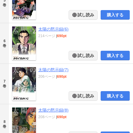
5
巻
試し読み
購入する
太陽の黙示録(6)
214ページ
|
690pt
6
巻
試し読み
購入する
太陽の黙示録(7)
206ページ
|
690pt
7
巻
試し読み
購入する
太陽の黙示録(8)
208ページ
|
690pt
8
巻