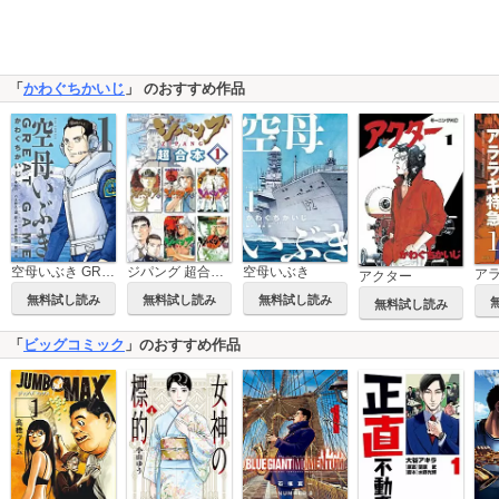
「
かわぐちかいじ
」 のおすすめ作品
空母いぶき GREAT GAME
空母いぶき
ジパング 超合本版
アクター
無料試し読み
無料試し読み
無料試し読み
無料試し読み
「
ビッグコミック
」のおすすめ作品