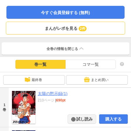
山噴火の情報が流れ…！？
今すぐ会員登録する (無料)
まんがレポを見る
2件
全巻の情報を
閉じる
巻一覧
コマ一覧
最終巻
まとめ買い
太陽の黙示録(1)
210ページ
|
690pt
1
巻
試し読み
購入する