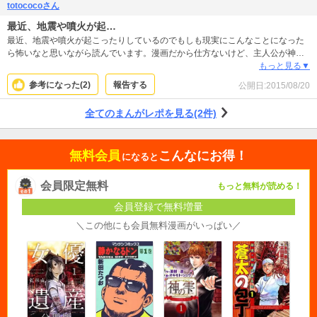
totococoさん
最近、地震や噴火が起…
最近、地震や噴火が起こったりしているのでもしも現実にこんなことになった
ら怖いなと思いながら読んでいます。漫画だから仕方ないけど、主人公が神憑
り(？)過ぎて現実味はないけど、続きが気になります。最後はみんなが幸せにな
もっと見る▼
ってほしいです。
参考になった(
2
)
報告する
公開日:
2015/08/20
全てのまんがレポを見る(2件)
無料会員
こんなにお得！
になると
会員限定無料
もっと無料が読める！
会員登録で無料増量
＼この他にも会員無料漫画がいっぱい／