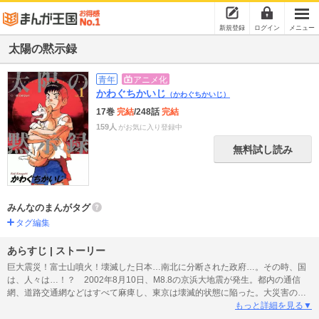
新規登録
ログイン
メニュー
太陽の黙示録
青年
アニメ化
かわぐちかいじ
（かわぐちかいじ）
17巻
完結
/248話
完結
159人
がお気に入り登録中
無料試し読み
みんなのまんがタグ
タグ編集
あらすじ | ストーリー
巨大震災！富士山噴火！壊滅した日本…南北に分断された政府…。その時、国
は、人々は…！？ 2002年8月10日、M8.8の京浜大地震が発生。都内の通信
網、道路交通網などはすべて麻痺し、東京は壊滅的状態に陥った。大災害の対
処に追われる民自党幹事長・柳拓磨は、箱根に滞在中の息子夫婦と孫・舷一郎
もっと詳細を見る▼
の安否を確認するよう、秘書の地道行男に依頼。だが、そのころ箱根では富士