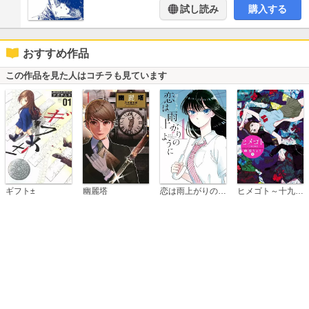
試し読み
購入する
おすすめ作品
この作品を見た人はコチラも見ています
恋は雨上がりのように
ギフト±
幽麗塔
ヒメゴト～十九歳の制服～