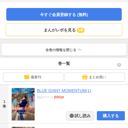
今すぐ会員登録する (無料)
まんがレポを見る
5件
全巻の情報を
閉じる
巻一覧
最新刊
まとめ買い
BLUE GIANT MOMENTUM(1)
212ページ
|
880pt
1
巻
試し読み
購入する