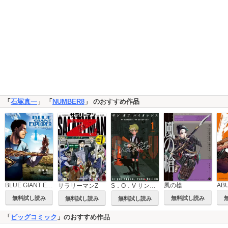
「
石塚真一
」 「
NUMBER8
」 のおすすめ作品
BLUE GIANT EXPLORER
風の槍
AB
サラリーマンZ
S．O．V サンオブバイオレンス
無料試し読み
無料試し読み
無料試し読み
無料試し読み
「
ビッグコミック
」のおすすめ作品