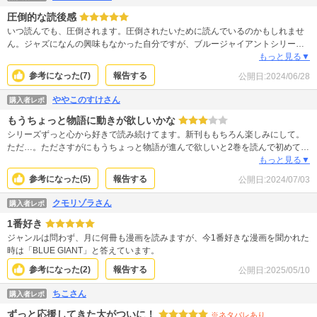
圧倒的な読後感
いつ読んでも、圧倒されます。圧倒されたいために読んでいるのかもしれませ
ん。ジャズになんの興味もなかった自分ですが、ブルージャイアントシリーズ
で新しい世界を知った想いです。ダイの魂を込めた演奏を何度でも聴きたい。
もっと見る▼
これは、仙台でのライブからずっとです。こんなにもぶれない作品は、他にな
参考になった(
7
)
報告する
公開日:
2024/06/28
い。だから、これからもずっと応援していきます。ぜひ、始まりのブルージャ
イアントから読んでみてください。絶対に失望はさせません。いつも、希望と
ややこのすけさん
購入者レポ
いうものを信じさせてくれる作品です。
もうちょっと物語に動きが欲しいかな
シリーズずっと心から好きで読み続けてます。新刊ももちろん楽しみにして。
ただ…。たださすがにもうちょっと物語が進んで欲しいと2巻を読んで初めて感
じたのが本音。道場破りの各国バージョンに思う節も。 この進展がリアリティ
もっと見る▼
なのだとは理解するのですが、少しだけ飽きも感じて自分でも驚いています。
参考になった(
5
)
報告する
公開日:
2024/07/03
クモリゾラさん
購入者レポ
1番好き
ジャンルは問わず、月に何冊も漫画を読みますが、今1番好きな漫画を聞かれた
時は「BLUE GIANT」と答えています。
参考になった(
2
)
報告する
公開日:
2025/05/10
ちこさん
購入者レポ
ずっと応援してきた大がついに！
※ネタバレあり