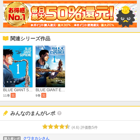
関連シリーズ作品
BLUE GIANT SUPREME
BLUE GIANT EXPLORER
11巻
完
9巻
完
みんなのまんがレポ
(
4.6
)
評価数
5
件
クワタカシさん
購入者レポ