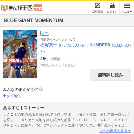
新規登録
ログイン
メニュー
BLUE GIANT MOMENTUM
青年
月間男性ランキング
42位
石塚真一
NUMBER8
（いしづかしんいち）
（なんばーえい
と）
8巻
まで配信
363人
がお気に入り登録中
無料試し読み
みんなのまんがタグ
タグ編集
あらすじ | ストーリー
ＪＡＺＺの中心地＆最激戦地で頂点目指す！ 仙台・東京、そしてヨーロッパ
を経て、アメリカの大地を旅し続けた前作『ＢＬＵＥ ＧＩＡＮＴ ＥＸＰＬ
ＯＲＥＲ』に続き、ついにマンハッタンに辿りついた大と仲間達がＪＡＺＺの
頂点を目指す！！
もっと詳細を見る▼