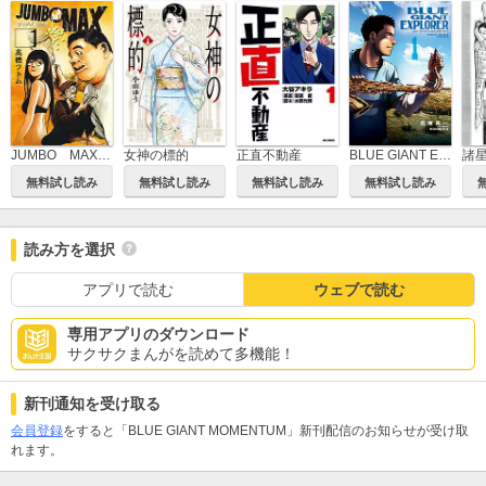
JUMBO MAX～ハイパーED薬密造人～
女神の標的
正直不動産
BLUE GIANT EXPLORER
無料試し読み
無料試し読み
無料試し読み
無料試し読み
読み方を選択
アプリで読む
ウェブで読む
専用アプリのダウンロード
サクサクまんがを読めて多機能！
新刊通知を受け取る
会員登録
をすると「BLUE GIANT MOMENTUM」新刊配信のお知らせが受け取
れます。