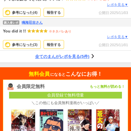
レポを見る▼
参考になった(
4
)
報告する
公開日:
2025/11/03
鳴海荘吉さん
購入者レポ
You did it !!
※ネタバレあり
レポを見る▼
参考になった(
3
)
報告する
公開日:
2025/11/01
全てのまんがレポを見る(5件)
無料会員
こんなにお得！
になると
会員限定無料
もっと無料が読める！
会員登録で無料増量
＼この他にも会員無料漫画がいっぱい／