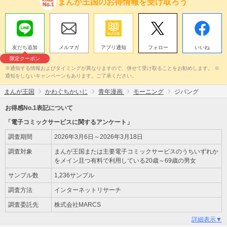
まんが王国のお得情報を受け取ろう
友だち追加
メルマガ
アプリ通知
フォロー
いいね
限定クーポン
※通知する情報およびタイミングが異なりますので、併せて受け取ることをお勧めします。 ※
通知をしないキャンペーンもあります。ご了承ください。
まんが王国
かわぐちかいじ
青年漫画
モーニング
ジパング
お得感No.1表記について
「電子コミックサービスに関するアンケート」
調査期間
2026年3月6日～2026年3月18日
調査対象
まんが王国または主要電子コミックサービスのうちいずれか
をメイン且つ有料で利用している20歳～69歳の男女
サンプル数
1,236サンプル
調査方法
インターネットリサーチ
調査委託先
株式会社MARCS
詳細表示▼