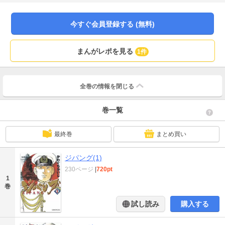
戦域のド真ん中に“出現”した「みらい」は、撃墜（げきつい）された海軍将校を
救助。そして、「歴史」は塗り替えられる――!! 講談社漫画賞受賞。圧倒的な
イマジネーションで描き出される、歴史横断超大作！
今すぐ会員登録する (無料)
まんがレポを見る
1件
全巻の情報を
閉じる
巻一覧
最終巻
まとめ買い
ジパング(1)
230ページ
|
720pt
1
巻
試し読み
購入する