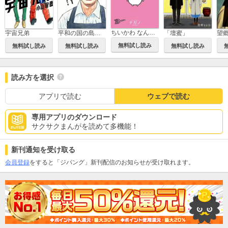
ちいかわ なんか小さくてかわいいやつ
平和の国の島崎へ
「壇蜜」
望
宇宙兄弟
無料試し読み
無料試し読み
無料試し読み
無料試し読み
読み方を選択
アプリで読む
ウェブで読む
専用アプリのダウンロード
サクサクまんがを読めて多機能！
新刊通知を受け取る
会員登録
をすると「ジパング」新刊配信のお知らせが受け取れます。