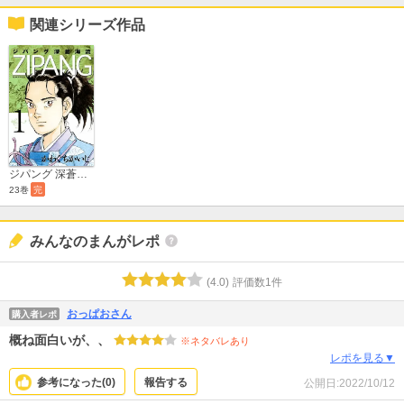
関連シリーズ作品
ジパング 深蒼海流
23巻
完
みんなのまんがレポ
(
4.0
)
評価数
1
件
おっぱおさん
購入者レポ
概ね面白いが、、
※ネタバレあり
レポを見る▼
参考になった(
0
)
報告する
公開日:
2022/10/12