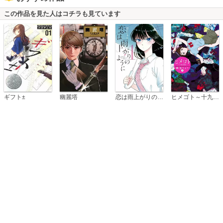
この作品を見た人はコチラも見ています
恋は雨上がりのように
ギフト±
幽麗塔
ヒメゴト～十九歳の制服～