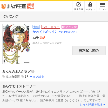
新規登録
ログイン
メニュー
ジパング
青年
ベストセラー
アニメ化
かわぐちかいじ
（かわぐちかいじ）
43巻
完結
352人
がお気に入り登録中
無料試し読み
みんなのまんがタグ
海上自衛隊
SF
タグ編集
あらすじ | ストーリー
200X年のイージス艦が、1942年にタイムスリップしたならば――。“来（き
た）る”太平洋戦争が、その先の“みらい”が激震する!! ――海上自衛隊所属、最
新鋭イージス艦「みらい」、謎の暴風雨に遭遇（そうぐう）。そしてすべての
僚艦（りょうかん）、失踪（ロスト）……。やがて、1942年・ミッドウェー海
もっと詳細を見る▼