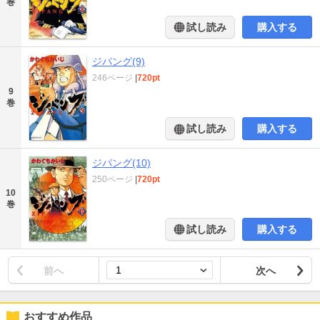
巻
試し読み
購入する
ジパング(9)
246ページ
|
720pt
9
巻
試し読み
購入する
ジパング(10)
250ページ
|
720pt
10
巻
試し読み
購入する
前へ
次へ
おすすめ作品