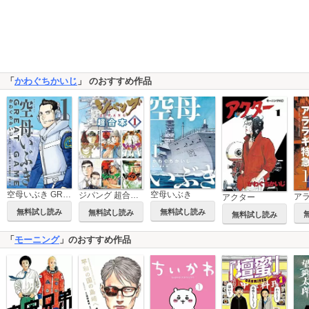
「
かわぐちかいじ
」 のおすすめ作品
空母いぶき GREAT GAME
空母いぶき
ジパング 超合本版
アクター
無料試し読み
無料試し読み
無料試し読み
無料試し読み
「
モーニング
」のおすすめ作品