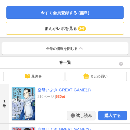
ー！？
今すぐ会員登録する (無料)
まんがレポを見る
2件
全巻の情報を
閉じる
巻一覧
最終巻
まとめ買い
空母いぶき GREAT GAME(1)
216ページ
|
630pt
1
巻
試し読み
購入する
空母いぶき GREAT GAME(2)