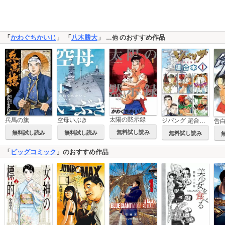
「
かわぐちかいじ
」 「
八木勝大
」
のおすすめ作品
…他
太陽の黙示録
兵馬の旗
空母いぶき
ジパング 超合本版
無料試し読み
無料試し読み
無料試し読み
無料試し読み
「
ビッグコミック
」のおすすめ作品