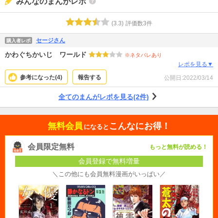
みんなのまんがレポ
(
3.3
)
評価数
3
件
セージさん
購入者レポ
かわぐちかいじ ワールド
※ネタバレあり
レポを見る▼
参考になった(
4
)
報告する
公開日:
2022/03/14
全てのまんがレポを見る(2件)
無料会員
こんなにお得！
になると
会員限定無料
もっと無料が読める！
会員登録で無料増量
＼この他にも会員無料漫画がいっぱい／