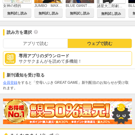
女神の標的
JUMBO MAX～ハイパーED薬密造人～
BLUE GIANT MOMENTUM
諸星大二郎劇場 第3集 美少女を食べる
無料試し読み
無料試し読み
無料試し読み
無料試し読み
読み方を選択
アプリで読む
ウェブで読む
専用アプリのダウンロード
サクサクまんがを読めて多機能！
新刊通知を受け取る
会員登録
をすると「空母いぶき GREAT GAME」新刊配信のお知らせが受け取
れます。