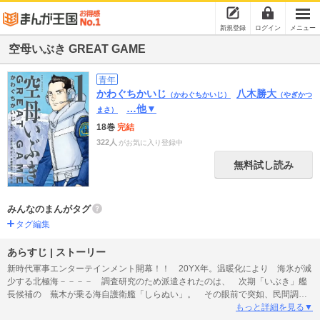
新規登録
ログイン
メニュー
空母いぶき GREAT GAME
青年
かわぐちかいじ
八木勝大
（かわぐちかいじ）
（やぎかつ
…他▼
まさ）
18巻
完結
322人
がお気に入り登録中
無料試し読み
みんなのまんがタグ
タグ編集
あらすじ | ストーリー
新時代軍事エンターテインメント開幕！！ 20YX年。温暖化により 海氷が減
少する北極海－－－－ 調査研究のため派遣されたのは、 次期「いぶき」艦
長候補の 蕪木が乗る海自護衛艦「しらぬい」。 その眼前で突如、民間調査
船が 何者かの攻撃を受ける…！！ 咄嗟に武器を使用して 民間船を守った
もっと詳細を見る▼
「しらぬい」だが…！？ 攻撃したのは！？ 攻撃された理由とはーーー