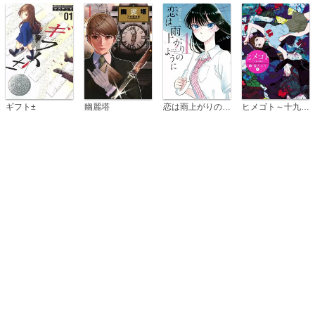
恋は雨上がりのように
ギフト±
幽麗塔
ヒメゴト～十九歳の制服～