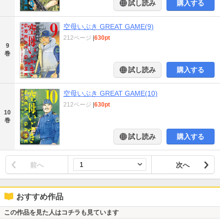
試し読み
購入する
空母いぶき GREAT GAME(9)
212ページ
|
630pt
9
巻
試し読み
購入する
空母いぶき GREAT GAME(10)
212ページ
|
630pt
10
巻
試し読み
購入する
前へ
次へ
おすすめ作品
この作品を見た人はコチラも見ています